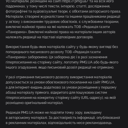
Усі матеріали, розміщені на сайті https://pmg.ua/ та на всіх його
піддоменах, у тому числі тексти, інтерв’ю, статті, дослідження,
фотографічні та аудіовізуальні твори, є об’єктами авторського права.
Матеріали, створені журналістами та іншими працівниками редакції
у зв’язку з виконанням трудових обов’язків, є службовими творами,
виключні майнові права на які належать ТОВ «Редакція газети
«Панорама». Виключні майнові права на матеріали інших авторів
належать редакції на підставі відповідних договорів.
Використання будь-яких матеріалів сайту у будь-якому вигляді без
попереднього письмового дозволу ТОВ «Редакція газети
«Панорама» заборонено. Ця заборона діє і в разі зазначення
гіперпосилання на сторінку сайту, логотипу PMG.UA або будь-якого
іншого згадування, якщо письмовий дозвіл редакції не отримано.
У разі отримання письмового дозволу використання матеріалів
допускається за умови обов’язкового посилання на сайт PMG.UA,
а для інтернет-видань додатково за умови розміщення у першому
абзаці матеріалу прямого, відкритого для пошукових систем
гіперпосилання на конкретну сторінку сайту (URL-адресу), на якій
розміщено оригінальний матеріал.
Редакція PMG.UA може не поділяти точку зору, викладену
в авторському матеріалі. За достовірність інформації, опублікованої
в рекламних матеріалах, відповідальність несе рекламодавець.