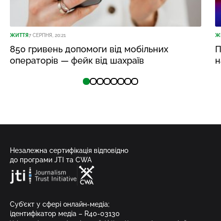
ЖИТТЯ
7 СЕРПНЯ, 20:21
Ж
850 гривень допомоги від мобільних
П
операторів — фейк від шахраїв
н
Незалежна сертифікація відповідно
до програми JTI та CWA
Суб’єкт у сфері онлайн-медіа;
ідентифікатор медіа – R40-03130