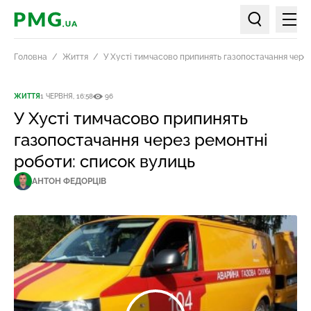
Мен
PMG.ua
Пошук по ст
Головна
Життя
У Хусті тимчасово припинять газопостачання через
ЖИТТЯ
1 ЧЕРВНЯ, 16:58
96
У Хусті тимчасово припинять
газопостачання через ремонтні
роботи: список вулиць
АНТОН ФЕДОРЦІВ