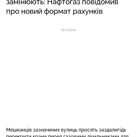
замінюють: Нафтогаз повідомив
про новий формат рахунків
РЕКЛАМА
Мешканців зазначених вулиць просять заздалегідь
перекрити крани перед газовими лічильниками для