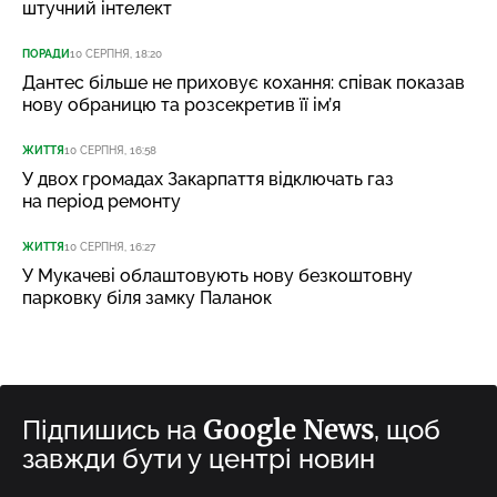
штучний інтелект
ПОРАДИ
10 СЕРПНЯ, 18:20
Дантес більше не приховує кохання: співак показав
нову обраницю та розсекретив її ім’я
ЖИТТЯ
10 СЕРПНЯ, 16:58
У двох громадах Закарпаття відключать газ
на період ремонту
ЖИТТЯ
10 СЕРПНЯ, 16:27
У Мукачеві облаштовують нову безкоштовну
парковку біля замку Паланок
Google News
Підпишись на
, щоб
завжди бути у центрі новин