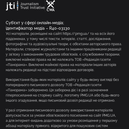
Суб’єкт у сфері онлайн-медіа;
ідентифікатор медіа – R40-03130
Усі матеріали, розміщені на сайті https://pmg.ua/ та на всіх його
піддоменах, у тому числі тексти, інтерв’ю, статті, дослідження,
фотографічні та аудіовізуальні твори, є об’єктами авторського права.
Матеріали, створені журналістами та іншими працівниками редакції
у зв’язку з виконанням трудових обов’язків, є службовими творами,
виключні майнові права на які належать ТОВ «Редакція газети
«Панорама». Виключні майнові права на матеріали інших авторів
належать редакції на підставі відповідних договорів.
Використання будь-яких матеріалів сайту у будь-якому вигляді без
попереднього письмового дозволу ТОВ «Редакція газети
«Панорама» заборонено. Ця заборона діє і в разі зазначення
гіперпосилання на сторінку сайту, логотипу PMG.UA або будь-якого
іншого згадування, якщо письмовий дозвіл редакції не отримано.
У разі отримання письмового дозволу використання матеріалів
допускається за умови обов’язкового посилання на сайт PMG.UA,
а для інтернет-видань додатково за умови розміщення у першому
абзаці матеріалу прямого, відкритого для пошукових систем