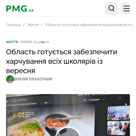
Мен
PMG.ua
Пошук по ст
Головна
Життя
Область готується забезпечити харчування всіх шк
ЖИТТЯ
1 ЧЕРВНЯ, 16:14
67
Область готується забезпечити
харчування всіх школярів із
вересня
ВІТАЛІЙ ПЛАХОТНИЙ