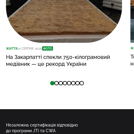
Ж
ЖИТТЯ
10 СЕРПНЯ, 20:20
ФОТО
Т
На Закарпатті спекли 750-кілограмовий
н
медівник — це рекорд України
Незалежна сертифікація відповідно
до програми JTI та CWA