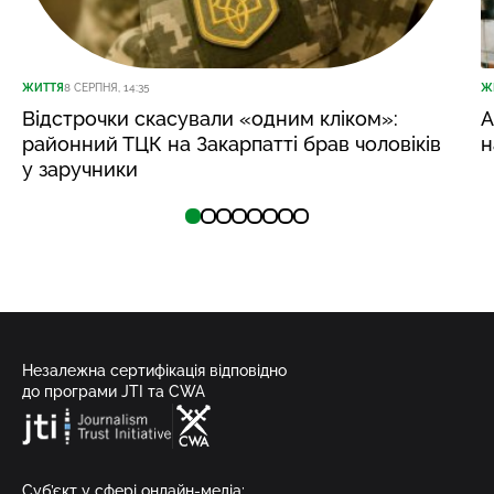
ЖИТТЯ
8 СЕРПНЯ, 14:35
Ж
Відстрочки скасували «одним кліком»:
А
районний ТЦК на Закарпатті брав чоловіків
н
у заручники
Незалежна сертифікація відповідно
до програми JTI та CWA
Суб’єкт у сфері онлайн-медіа;