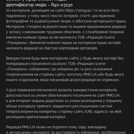
ідентифікатор медіа – R40-03130
Усі матеріали, розміщені на сайті https://pmg.ua/ та на всіх його
піддоменах, у тому числі тексти, інтерв’ю, статті, дослідження,
фотографічні та аудіовізуальні твори, є об’єктами авторського права.
Матеріали, створені журналістами та іншими працівниками редакції
у зв’язку з виконанням трудових обов’язків, є службовими творами,
виключні майнові права на які належать ТОВ «Редакція газети
«Панорама». Виключні майнові права на матеріали інших авторів
належать редакції на підставі відповідних договорів.
Використання будь-яких матеріалів сайту у будь-якому вигляді без
попереднього письмового дозволу ТОВ «Редакція газети
«Панорама» заборонено. Ця заборона діє і в разі зазначення
гіперпосилання на сторінку сайту, логотипу PMG.UA або будь-якого
іншого згадування, якщо письмовий дозвіл редакції не отримано.
У разі отримання письмового дозволу використання матеріалів
допускається за умови обов’язкового посилання на сайт PMG.UA,
а для інтернет-видань додатково за умови розміщення у першому
абзаці матеріалу прямого, відкритого для пошукових систем
гіперпосилання на конкретну сторінку сайту (URL-адресу), на якій
розміщено оригінальний матеріал.
Редакція PMG.UA може не поділяти точку зору, викладену
в авторському матеріалі. За достовірність інформації, опублікованої