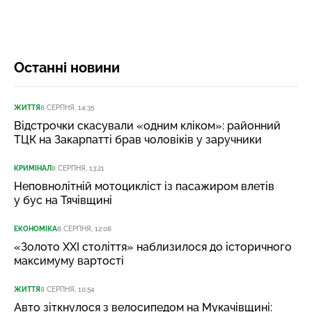
Останні новини
ЖИТТЯ
8 СЕРПНЯ, 14:35
Відстрочки скасували «одним кліком»: районний
ТЦК на Закарпатті брав чоловіків у заручники
КРИМІНАЛ
8 СЕРПНЯ, 13:21
Неповнолітній мотоцикліст із пасажиром влетів
у бус на Тячівщині
ЕКОНОМІКА
8 СЕРПНЯ, 12:08
«Золото XXI століття» наблизилося до історичного
максимуму вартості
ЖИТТЯ
8 СЕРПНЯ, 10:54
Авто зіткнулося з велосипедом на Мукачівщині: