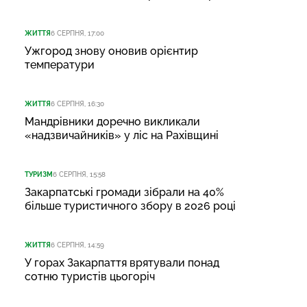
ЖИТТЯ
6 СЕРПНЯ, 17:00
Ужгород знову оновив орієнтир
температури
ЖИТТЯ
6 СЕРПНЯ, 16:30
Мандрівники доречно викликали
«надзвичайників» у ліс на Рахівщині
ТУРИЗМ
6 СЕРПНЯ, 15:58
Закарпатські громади зібрали на 40%
більше туристичного збору в 2026 році
ЖИТТЯ
6 СЕРПНЯ, 14:59
У горах Закарпаття врятували понад
сотню туристів цьогоріч