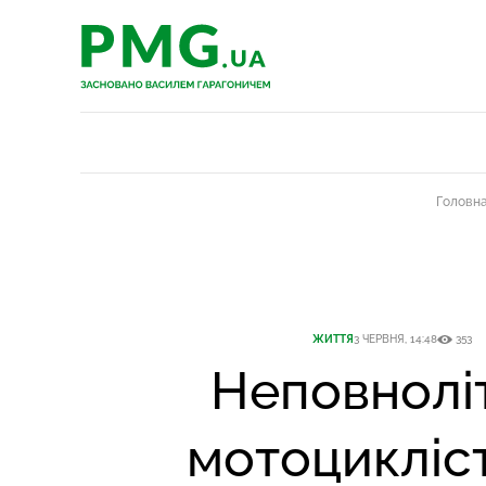
PMG.ua
PMG.ua
Головн
ЖИТТЯ
3 ЧЕРВНЯ, 14:48
353
Неповнолі
мотоцикліс