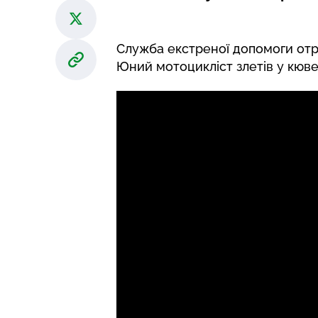
Служба екстреної допомоги отр
Юний мотоцикліст злетів у кюве