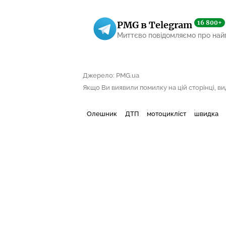
16 800+
PMG в Telegram
Миттєво повідомляємо про най
Джерело: PMG.ua
Якщо Ви виявили помилку на цій сторінці, виді
Олешник
ДТП
мотоцикліст
швидка