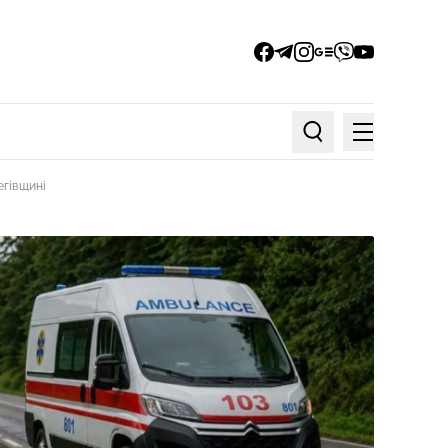
facebook
telegram
instagram
google_news
viber
youtube
Меню
Пошук по статтях
егівщині