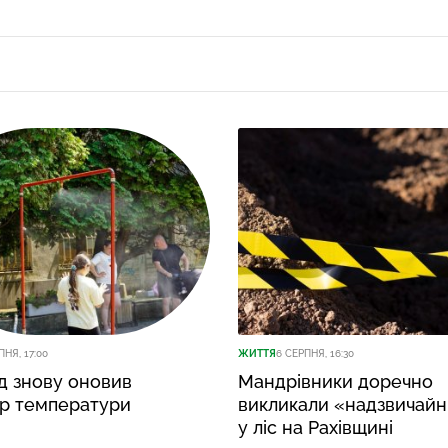
ПНЯ, 17:00
ЖИТТЯ
6 СЕРПНЯ, 16:30
д знову оновив
Мандрівники доречно
ир температури
викликали «надзвичайн
у ліс на Рахівщині