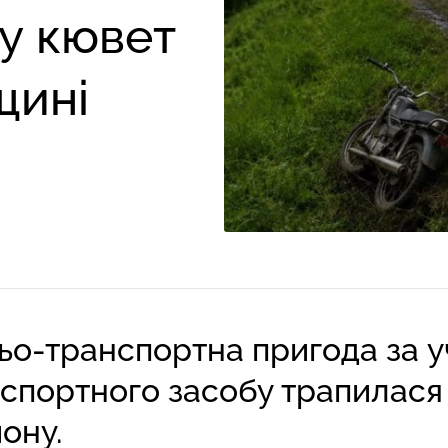
 у кювет
щині
о-транспортна пригода за у
спортного засобу трапилася
йону.