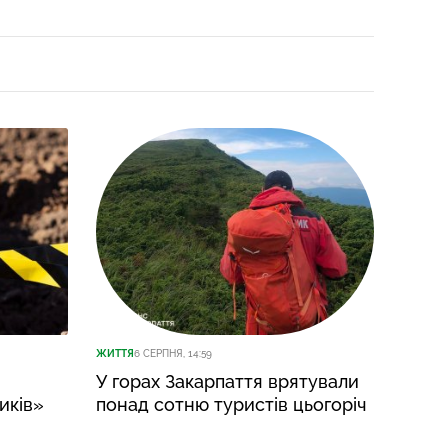
ЖИТТЯ
6 СЕРПНЯ, 14:59
ЖИТТЯ
6
У горах Закарпаття врятували
Зака
иків»
понад сотню туристів цьогоріч
різку