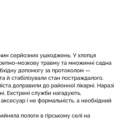
ичин серйозних ушкоджень. У хлопця
ерепно-мозкову травму та множинні садна
бхідну допомогу за протоколом —
та й стабілізували стан постраждалого.
іста доправили до районної лікарні. Наразі
ні. Екстрені служби нагадують,
ксесуар і не формальність, а необхідний
ийняла пологи в гірському селі
на