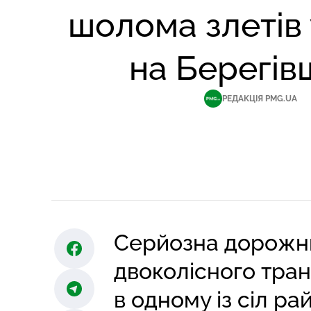
шолома злетів
на Берегів
РЕДАКЦІЯ PMG.UA
Серйозна дорожнь
двоколісного тран
в одному із сіл ра