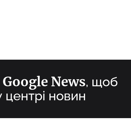
Google News
а
, щоб
у центрі новин