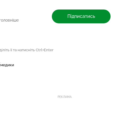
Підписатись
головніше
літь її та натисніть Ctrl+Enter
медики
РЕКЛАМА