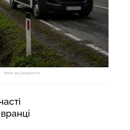
Фото: 103 Закарпаття
часті
 вранці