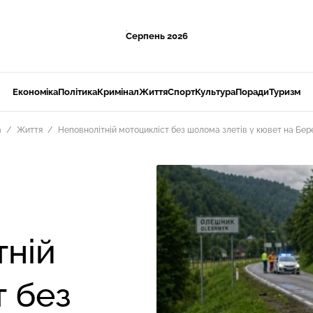
Серпень 2026
Економіка
Політика
Кримінал
Життя
Спорт
Культура
Поради
Туризм
а
Життя
Неповнолітній мотоцикліст без шолома злетів у кювет на Бер
тній
т без