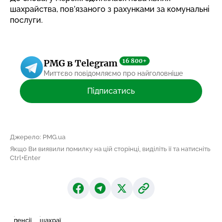
шахрайства, пов’язаного з рахунками
за комунальні
послуги.
16 800+
PMG в Telegram
Миттєво повідомляємо про найголовніше
Підписатись
Джерело: PMG.ua
Якщо Ви виявили помилку на цій сторінці, виділіть її та натисніть
Ctrl+Enter
пенсії
шахраї