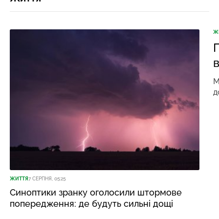
Ж
в
М
д
ЖИТТЯ
7 СЕРПНЯ, 05:25
Синоптики зранку оголосили штормове
попередження: де будуть сильні дощі