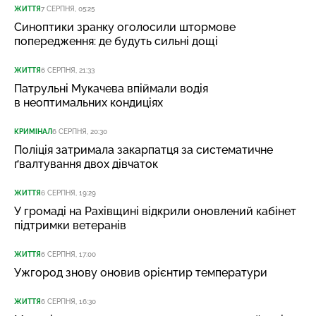
ЖИТТЯ
7 СЕРПНЯ, 05:25
Синоптики зранку оголосили штормове
попередження: де будуть сильні дощі
ЖИТТЯ
6 СЕРПНЯ, 21:33
Патрульні Мукачева впіймали водія
в неоптимальних кондиціях
КРИМІНАЛ
6 СЕРПНЯ, 20:30
Поліція затримала закарпатця за систематичне
ґвалтування двох дівчаток
ЖИТТЯ
6 СЕРПНЯ, 19:29
У громаді на Рахівщині відкрили оновлений кабінет
підтримки ветеранів
ЖИТТЯ
6 СЕРПНЯ, 17:00
Ужгород знову оновив орієнтир температури
ЖИТТЯ
6 СЕРПНЯ, 16:30