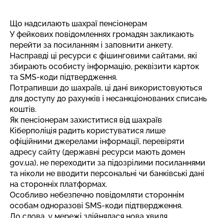
Що надсилають шахраї пенсіонерам
У фейкових повідомленнях громадян закликають
перейти за посиланням і заповнити анкету.
Насправді ці ресурси є фішинговими сайтами, які
збирають особисту інформацію, реквізити карток
та SMS-коди підтвердження.
Потрапивши до шахраїв, ці дані використовуються
для доступу до рахунків і несанкціонованих списань
коштів.
Як пенсіонерам захиститися від шахраїв
Кіберполіція радить користуватися лише
офіційними джерелами інформації, перевіряти
адресу сайту (державні ресурси мають домен
gov.ua), не переходити за підозрілими посиланнями
та ніколи не вводити персональні чи банківські дані
на сторонніх платформах.
Особливо небезпечно повідомляти стороннім
особам одноразові SMS-коди підтвердження.
До слова, у мережі здійнялася нова
хвиля