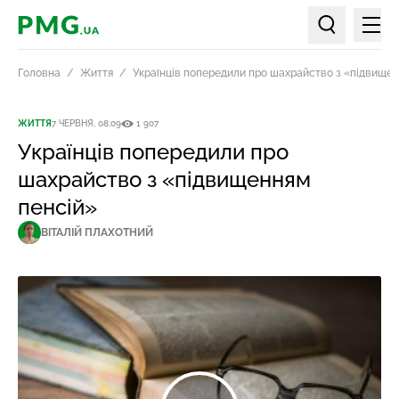
Мен
PMG.ua
Пошук по ст
Головна
Життя
Українців попередили про шахрайство з «підвище
ЖИТТЯ
7 ЧЕРВНЯ, 08:09
1 907
Українців попередили про
шахрайство з «підвищенням
пенсій»
ВІТАЛІЙ ПЛАХОТНИЙ