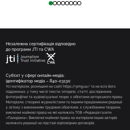
Незалежна сертифікація відповідно
до програми JTI та CWA
Суб’єкт у сфері онлайн-медіа;
ідентифікатор медіа – R40-03130
Усі матеріали, розміщені на сайті https://pmg.ua/ та на всіх його
піддоменах, у тому числі тексти, інтерв’ю, статті, дослідження,
фотографічні та аудіовізуальні твори, є об’єктами авторського права.
Матеріали, створені журналістами та іншими працівниками редакції
у зв’язку з виконанням трудових обов’язків, є службовими творами,
виключні майнові права на які належать ТОВ «Редакція газети
«Панорама». Виключні майнові права на матеріали інших авторів
належать редакції на підставі відповідних договорів.