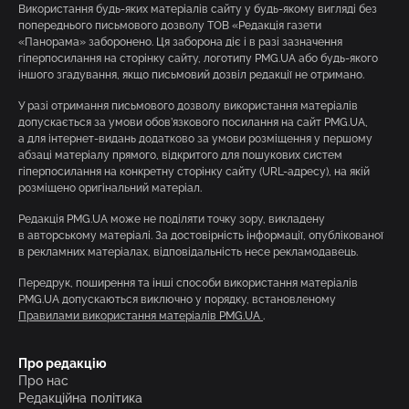
Використання будь-яких матеріалів сайту у будь-якому вигляді без
попереднього письмового дозволу ТОВ «Редакція газети
«Панорама» заборонено. Ця заборона діє і в разі зазначення
гіперпосилання на сторінку сайту, логотипу PMG.UA або будь-якого
іншого згадування, якщо письмовий дозвіл редакції не отримано.
У разі отримання письмового дозволу використання матеріалів
допускається за умови обов’язкового посилання на сайт PMG.UA,
а для інтернет-видань додатково за умови розміщення у першому
абзаці матеріалу прямого, відкритого для пошукових систем
гіперпосилання на конкретну сторінку сайту (URL-адресу), на якій
розміщено оригінальний матеріал.
Редакція PMG.UA може не поділяти точку зору, викладену
в авторському матеріалі. За достовірність інформації, опублікованої
в рекламних матеріалах, відповідальність несе рекламодавець.
Передрук, поширення та інші способи використання матеріалів
PMG.UA допускаються виключно у порядку, встановленому
Правилами використання матеріалів PMG.UA
.
Про редакцію
Про нас
Редакційна політика