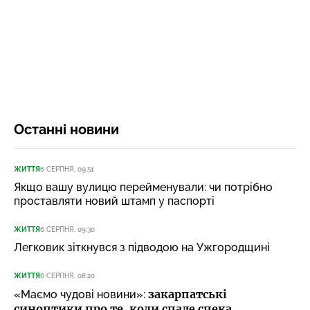
Останні новини
ЖИТТЯ
6 СЕРПНЯ, 09:51
Якщо вашу вулицю перейменували: чи потрібно
проставляти новий штамп у паспорті
ЖИТТЯ
6 СЕРПНЯ, 09:30
Легковик зіткнувся з підводою на Ужгородщині
ЖИТТЯ
6 СЕРПНЯ, 08:20
закарпатські
«Маємо чудові новини»:
синоптики про те, коли спаде спека