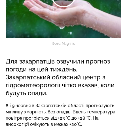
Фото: Magnific
Для закарпатців озвучили прогноз
погоди на цей тиждень.
Закарпатський обласний центр з
гідрометеорології чітко вказав, коли
будуть опади.
8 і 9 червня в Закарпатській області прогнозують
мінливу хмарність, без опадів. Вдень температура
повітря прогріється від +23 °C до +28 °C. На
високогір’ї очікують в межах +20°C.