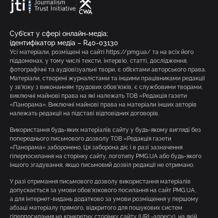
Суб’єкт у сфері онлайн-медіа;
ідентифікатор медіа – R40-03130
Усі матеріали, розміщені на сайті https://pmg.ua/ та на всіх його
піддоменах, у тому числі тексти, інтерв’ю, статті, дослідження,
фотографічні та аудіовізуальні твори, є об’єктами авторського права.
Матеріали, створені журналістами та іншими працівниками редакції
у зв’язку з виконанням трудових обов’язків, є службовими творами,
виключні майнові права на які належать ТОВ «Редакція газети
«Панорама». Виключні майнові права на матеріали інших авторів
належать редакції на підставі відповідних договорів.
Використання будь-яких матеріалів сайту у будь-якому вигляді без
попереднього письмового дозволу ТОВ «Редакція газети
«Панорама» заборонено. Ця заборона діє і в разі зазначення
гіперпосилання на сторінку сайту, логотипу PMG.UA або будь-якого
іншого згадування, якщо письмовий дозвіл редакції не отримано.
У разі отримання письмового дозволу використання матеріалів
допускається за умови обов’язкового посилання на сайт PMG.UA,
а для інтернет-видань додатково за умови розміщення у першому
абзаці матеріалу прямого, відкритого для пошукових систем
гіперпосилання на конкретну сторінку сайту (URL-адресу), на якій