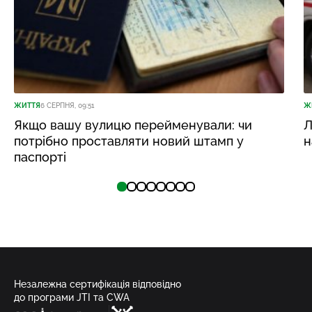
ЖИТТЯ
6 СЕРПНЯ, 09:51
Ж
Якщо вашу вулицю перейменували: чи
Л
потрібно проставляти новий штамп у
н
паспорті
Незалежна сертифікація відповідно
до програми JTI та CWA