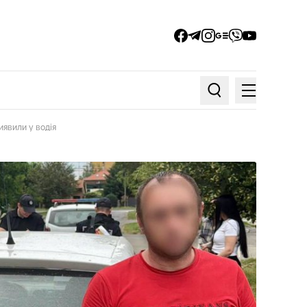
facebook
telegram
instagram
google_news
viber
youtube
Меню
Пошук по статтях
иявили у водія