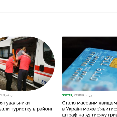
ПНЯ, 08:27
ЖИТТЯ
7 СЕРПНЯ, 21:33
 рятувальники
Стало масовим явищем
али туристку в районі
в Україні може з’явитис
штраф на 51 тисячу гри