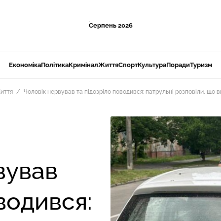
Серпень 2026
Економіка
Політика
Кримінал
Життя
Спорт
Культура
Поради
Туризм
иття
Чоловік нервував та підозріло поводився: патрульні розповіли, що в
вував
водився: