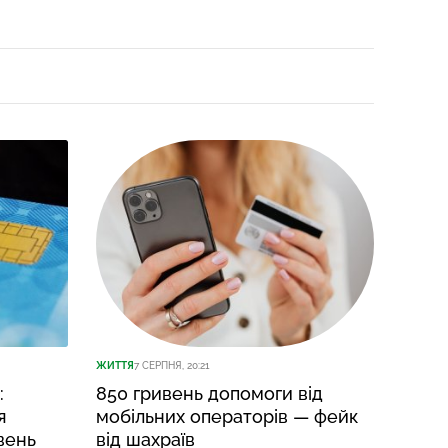
ЖИТТЯ
7 СЕРПНЯ, 20:21
ЖИТТЯ
7
:
850 гривень допомоги від
Підл
я
мобільних операторів — фейк
об р
вень
від шахраїв