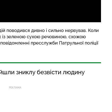
дій поводився дивно і сильно нервував. Коли
к із зеленою сухою речовиною, схожою
 повідомленні пресслужби Патрульної поліції
йшли зниклу безвісти людину
РЕКЛАМА