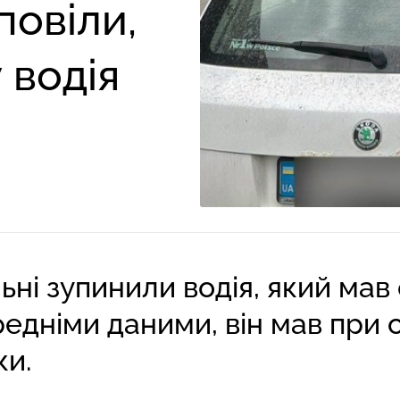
повіли,
 водія
ьні зупинили водія, який мав
ередніми даними, він мав при 
ки.