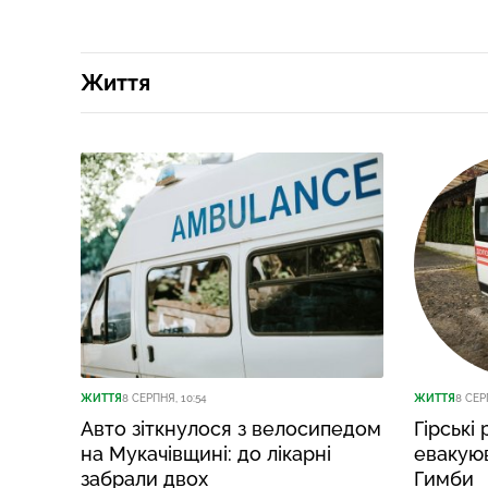
Життя
ЖИТТЯ
8 СЕРПНЯ, 10:54
ЖИТТЯ
8 СЕР
Авто зіткнулося з велосипедом
Гірські
на Мукачівщині: до лікарні
евакуюв
забрали двох
Гимби