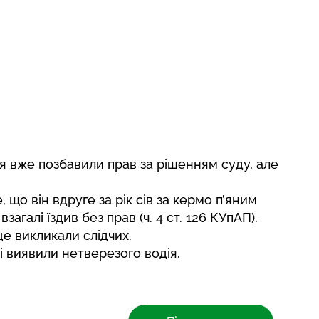
я вже позбавили прав за рішенням суду, але
 що він вдруге за рік сів за кермо п’яним
 взагалі їздив без прав (ч. 4 ст. 126 КУпАП).
це викликали слідчих.
і виявили нетверезого водія
.