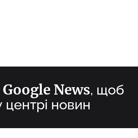
Google News
а
, щоб
у центрі новин