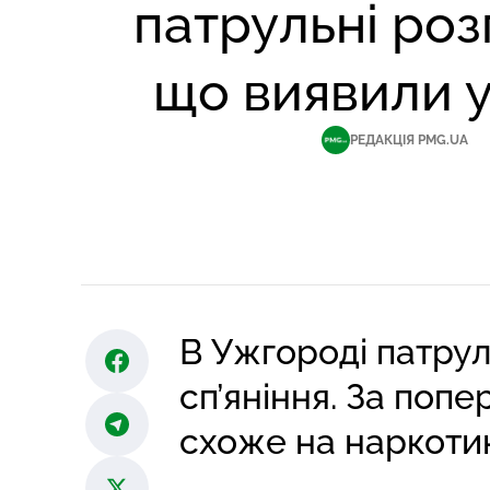
патрульні роз
що виявили у
РЕДАКЦІЯ PMG.UA
В Ужгороді патрул
сп’яніння. За поп
схоже на наркоти