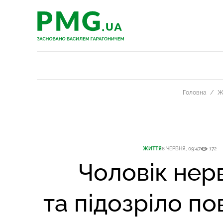
PMG.ua
PMG.ua
Головна
Ж
ЖИТТЯ
8 ЧЕРВНЯ, 09:47
172
Чоловік нер
та підозріло по