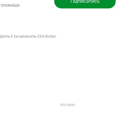
Підписатись
головніше
літь її та натисніть Ctrl+Enter
РЕКЛАМА