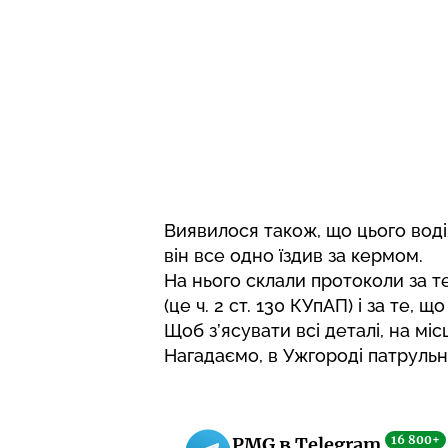
Виявилося також, що цього воді
він все одно їздив за кермом.
На нього склали протоколи за те,
(це ч. 2 ст. 130 КУпАП) і за те, що
Щоб з’ясувати всі деталі, на міс
Нагадаємо,
в Ужгороді патрульн
16 800+
PMG в Telegram