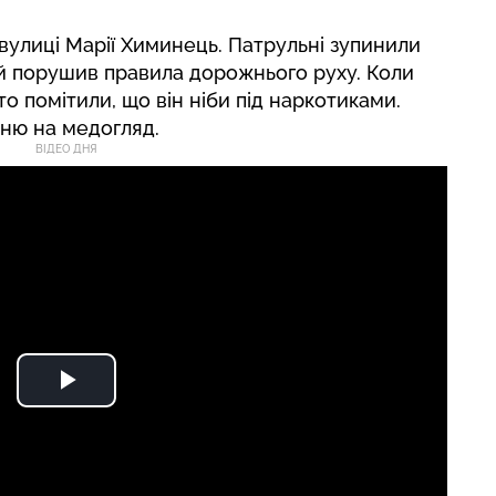
вулиці Марії Химинець. Патрульні зупинили
ій порушив правила дорожнього руху. Коли
то помітили, що він ніби під наркотиками.
рню на медогляд.
ВІДЕО ДНЯ