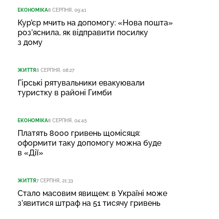
ЕКОНОМІКА
8 СЕРПНЯ, 09:41
Кур’єр мчить на допомогу: «Нова пошта»
роз’яснила, як відправити посилку
з дому
ЖИТТЯ
8 СЕРПНЯ, 08:27
Гірські рятувальники евакуювали
туристку в районі Гимби
ЕКОНОМІКА
8 СЕРПНЯ, 04:45
Платять 8000 гривень щомісяця:
оформити таку допомогу можна буде
в «Дії»
ЖИТТЯ
7 СЕРПНЯ, 21:33
Стало масовим явищем: в Україні може
з’явитися штраф на 51 тисячу гривень