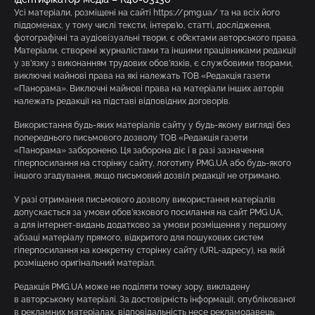
Усі матеріали, розміщені на сайті https://pmg.ua/ та на всіх його
піддоменах, у тому числі тексти, інтерв’ю, статті, дослідження,
фотографічні та аудіовізуальні твори, є об’єктами авторського права.
Матеріали, створені журналістами та іншими працівниками редакції
у зв’язку з виконанням трудових обов’язків, є службовими творами,
виключні майнові права на які належать ТОВ «Редакція газети
«Панорама». Виключні майнові права на матеріали інших авторів
належать редакції на підставі відповідних договорів.
Використання будь-яких матеріалів сайту у будь-якому вигляді без
попереднього письмового дозволу ТОВ «Редакція газети
«Панорама» заборонено. Ця заборона діє і в разі зазначення
гіперпосилання на сторінку сайту, логотипу PMG.UA або будь-якого
іншого згадування, якщо письмовий дозвіл редакції не отримано.
У разі отримання письмового дозволу використання матеріалів
допускається за умови обов’язкового посилання на сайт PMG.UA,
а для інтернет-видань додатково за умови розміщення у першому
абзаці матеріалу прямого, відкритого для пошукових систем
гіперпосилання на конкретну сторінку сайту (URL-адресу), на якій
розміщено оригінальний матеріал.
Редакція PMG.UA може не поділяти точку зору, викладену
в авторському матеріалі. За достовірність інформації, опублікованої
в рекламних матеріалах, відповідальність несе рекламодавець.