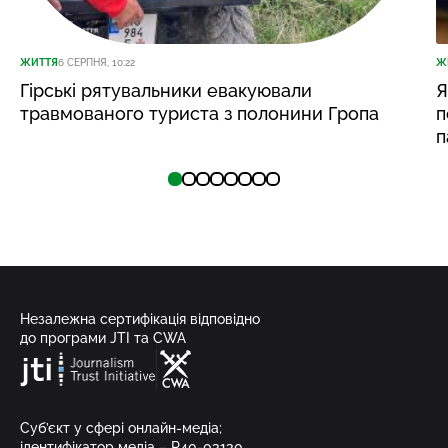
ЖИТТЯ
6 СЕРПНЯ, 10:22
Ж
Гірські рятувальники евакуювали
Я
травмованого туриста з полонини Гропа
п
п
Незалежна сертифікація відповідно
до програми JTI та CWA
Суб’єкт у сфері онлайн-медіа;
ідентифікатор медіа – R40-03130