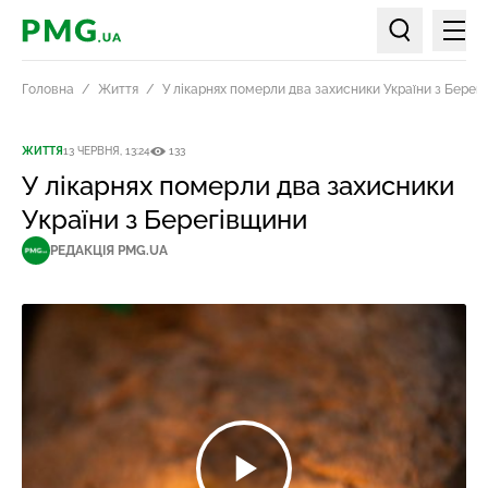
Мен
PMG.ua
Пошук по ст
Головна
Життя
У лікарнях померли два захисники України з Берег
ЖИТТЯ
13 ЧЕРВНЯ, 13:24
133
У лікарнях померли два захисники
України з Берегівщини
РЕДАКЦІЯ PMG.UA