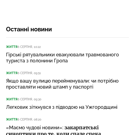
Останні новини
ЖИТТЯ
6 СЕРПНЯ, 10:22
Гірські рятувальники евакуювали травмованого
туриста з полонини Гропа
ЖИТТЯ
6 СЕРПНЯ, 09:51
Якщо вашу вулицю перейменували: чи потрібно
проставляти новий штамп у паспорті
ЖИТТЯ
6 СЕРПНЯ, 09:30
Легковик зіткнувся з підводою на Ужгородщині
ЖИТТЯ
6 СЕРПНЯ, 08:20
закарпатські
«Маємо чудові новини»:
синоптики про те, коли спаде спека