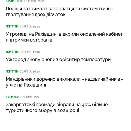
КРИМІНАЛ
6 СЕРПНЯ, 20:30
Поліція затримала закарпатця за систематичне
ґвалтування двох дівчаток
ЖИТТЯ
6 СЕРПНЯ, 19:29
У громаді на Рахівщині відкрили оновлений кабінет
підтримки ветеранів
ЖИТТЯ
6 СЕРПНЯ, 17:00
Ужгород знову оновив орієнтир температури
ЖИТТЯ
6 СЕРПНЯ, 16:30
Мандрівники доречно викликали «надзвичайників»
у ліс на Рахівщині
ТУРИЗМ
6 СЕРПНЯ, 15:58
Закарпатські громади зібрали на 40% більше
туристичного збору в 2026 році