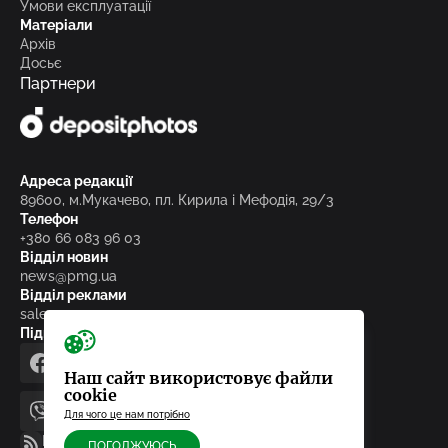
Умови експлуатації
Матеріали
Архів
Досьє
Партнери
Адреса редакції
89600, м.Мукачево, пл. Кирила і Мефодія, 29/3
Телефон
+380 66 083 96 03
Відділ новин
news@pmg.ua
Відділ реклами
sales@pmg.ua
Підписуйтесь на нас у соціальних мережах
facebook
telegram
instagram
google_news
Наш сайт використовує файли
cookie
Для чого це нам потрібно
viber
youtube
RSS-стрічка
ПОГОДЖУЮСЬ