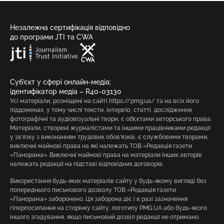
Незалежна сертифікація відповідно
до програми JTI та CWA
Суб’єкт у сфері онлайн-медіа;
ідентифікатор медіа – R40-03130
Усі матеріали, розміщені на сайті https://pmg.ua/ та на всіх його
піддоменах, у тому числі тексти, інтерв’ю, статті, дослідження,
фотографічні та аудіовізуальні твори, є об’єктами авторського права.
Матеріали, створені журналістами та іншими працівниками редакції
у зв’язку з виконанням трудових обов’язків, є службовими творами,
виключні майнові права на які належать ТОВ «Редакція газети
«Панорама». Виключні майнові права на матеріали інших авторів
належать редакції на підставі відповідних договорів.
Використання будь-яких матеріалів сайту у будь-якому вигляді без
попереднього письмового дозволу ТОВ «Редакція газети
«Панорама» заборонено. Ця заборона діє і в разі зазначення
гіперпосилання на сторінку сайту, логотипу PMG.UA або будь-якого
іншого згадування, якщо письмовий дозвіл редакції не отримано.