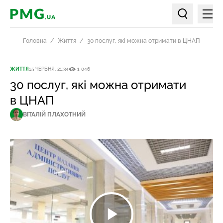
Мен
PMG.ua
Пошук по ст
Головна
Життя
30 послуг, які можна отримати в ЦНАП
ЖИТТЯ
15 ЧЕРВНЯ, 21:34
1 046
30 послуг, які можна отримати
в ЦНАП
ВІТАЛІЙ ПЛАХОТНИЙ