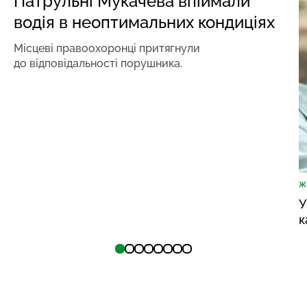
Патрульні Мукачева впіймали
водія в неоптимальних кондиціях
Місцеві правоохоронці притягнули
до відповідальності порушника.
Ж
У
к