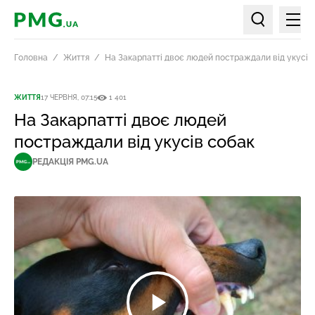
Мен
PMG.ua
Пошук по ст
Головна
Життя
На Закарпатті двоє людей постраждали від укусів
ЖИТТЯ
17 ЧЕРВНЯ, 07:15
1 401
На Закарпатті двоє людей
постраждали від укусів собак
РЕДАКЦІЯ PMG.UA