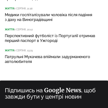
ЖИТТЯ
8 СЕРПНЯ, 21:56
Медики госпіталізували чоловіка після падіння
з даху на Виноградівщині
ЖИТТЯ
8 СЕРПНЯ, 20:42
Перспективний футболіст із Португалії отримав
перший паспорт в Ужгороді
ЖИТТЯ
8 СЕРПНЯ, 19:29
Патрульні Мукачева впіймали задурманеного
автолюбителя
Google News
Підпишись на
, щоб
завжди бути у центрі новин