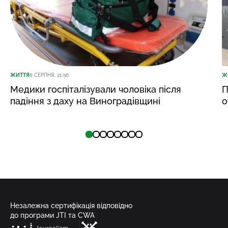
ЖИТТЯ
8 СЕРПНЯ, 21:56
Ж
Медики госпіталізували чоловіка після
П
падіння з даху на Виноградівщині
о
Незалежна сертифікація відповідно
до програми JTI та CWA