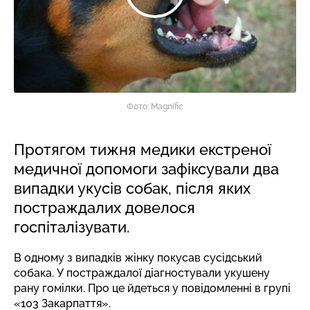
Фото: Magnific
Протягом тижня медики екстреної
медичної допомоги зафіксували два
випадки укусів собак, після яких
постраждалих довелося
госпіталізувати.
В одному з випадків жінку покусав сусідський
собака. У постраждалої діагностували укушену
рану гомілки. Про це йдеться у
повідомленні
в групі
«103 Закарпаття».