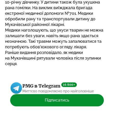
10-річну дівчинку. У дитини також була укушена
рана гомілки. На виклик виїжджала бригада
екстреної медичної допомоги №701. Медики
обробили рану та транспортували дитину до
Мукачівської районної лікарні.
Медики наголошують, що укуси тварин не можна
залишати без уваги, навіть якщо рана здається
незначною. Такі травми можуть запалюватися та
потребують обов’язкового огляду лікаря.
Раніше видання розповідало, як медики
на Мукачівщині
рятували чоловіка після зупинки
серця
.
16 800+
PMG в Telegram
Миттєво повідомляємо про найголовніше
Підписатись