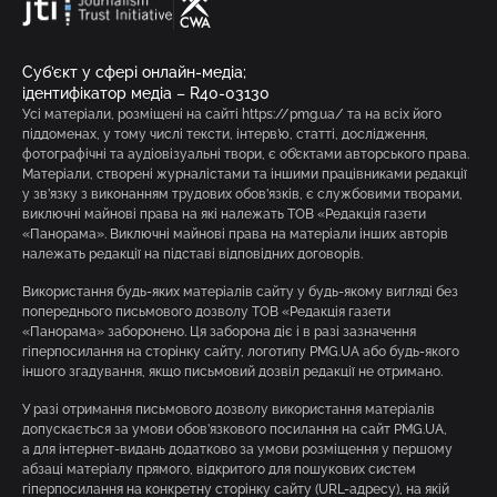
Суб’єкт у сфері онлайн-медіа;
ідентифікатор медіа – R40-03130
Усі матеріали, розміщені на сайті https://pmg.ua/ та на всіх його
піддоменах, у тому числі тексти, інтерв’ю, статті, дослідження,
фотографічні та аудіовізуальні твори, є об’єктами авторського права.
Матеріали, створені журналістами та іншими працівниками редакції
у зв’язку з виконанням трудових обов’язків, є службовими творами,
виключні майнові права на які належать ТОВ «Редакція газети
«Панорама». Виключні майнові права на матеріали інших авторів
належать редакції на підставі відповідних договорів.
Використання будь-яких матеріалів сайту у будь-якому вигляді без
попереднього письмового дозволу ТОВ «Редакція газети
«Панорама» заборонено. Ця заборона діє і в разі зазначення
гіперпосилання на сторінку сайту, логотипу PMG.UA або будь-якого
іншого згадування, якщо письмовий дозвіл редакції не отримано.
У разі отримання письмового дозволу використання матеріалів
допускається за умови обов’язкового посилання на сайт PMG.UA,
а для інтернет-видань додатково за умови розміщення у першому
абзаці матеріалу прямого, відкритого для пошукових систем
гіперпосилання на конкретну сторінку сайту (URL-адресу), на якій