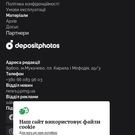
Політика конфіденційності
Умови експлуатації
Матеріали
Архів
Досьє
Партнери
Адреса редакції
89600, м.Мукачево, пл. Кирила і Мефодія, 29/3
Телефон
+380 66 083 96 03
Відділ новин
news@pmg.ua
Відділ реклами
sales@pmg.ua
Підписуйтесь на нас у соціальних мережах
facebook
telegram
instagram
google_news
Наш сайт використовує файли
cookie
Для чого це нам потрібно
viber
youtube