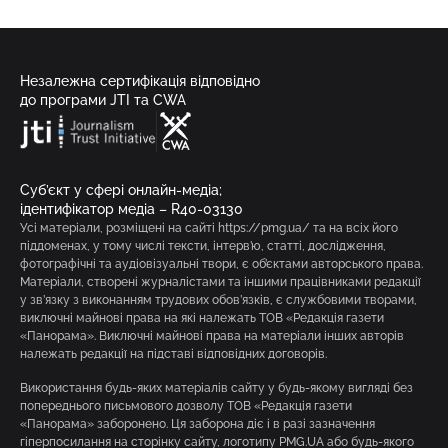
Незалежна сертифікація відповідно
до програми JTI та CWA
Суб’єкт у сфері онлайн-медіа;
ідентифікатор медіа – R40-03130
Усі матеріали, розміщені на сайті https://pmg.ua/ та на всіх його
піддоменах, у тому числі тексти, інтерв’ю, статті, дослідження,
фотографічні та аудіовізуальні твори, є об’єктами авторського права.
Матеріали, створені журналістами та іншими працівниками редакції
у зв’язку з виконанням трудових обов’язків, є службовими творами,
виключні майнові права на які належать ТОВ «Редакція газети
«Панорама». Виключні майнові права на матеріали інших авторів
належать редакції на підставі відповідних договорів.
Використання будь-яких матеріалів сайту у будь-якому вигляді без
попереднього письмового дозволу ТОВ «Редакція газети
«Панорама» заборонено. Ця заборона діє і в разі зазначення
гіперпосилання на сторінку сайту, логотипу PMG.UA або будь-якого