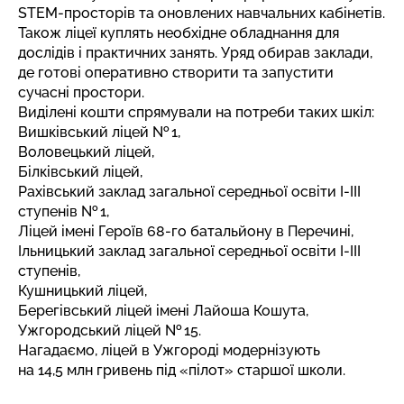
STEM-просторів та оновлених навчальних кабінетів.
Також ліцеї куплять необхідне обладнання для
дослідів і практичних занять. Уряд обирав заклади,
де готові оперативно створити та запустити
сучасні простори.
Виділені кошти спрямували на потреби таких шкіл:
Вишківський ліцей № 1,
Воловецький ліцей,
Білківський ліцей,
Рахівський заклад загальної середньої освіти І-ІІІ
ступенів № 1,
Ліцей імені Героїв 68-го батальйону в Перечині,
Ільницький заклад загальної середньої освіти І-ІІІ
ступенів,
Кушницький ліцей,
Берегівський ліцей імені Лайоша Кошута,
Ужгородський ліцей № 15.
Нагадаємо, ліцей в Ужгороді
модернізують
на 14,5 млн гривень під «пілот»
старшої школи.