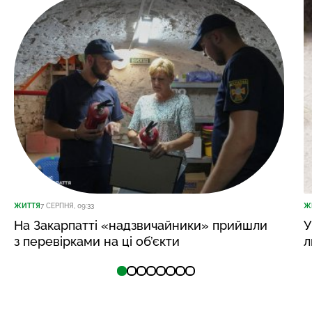
ЖИТТЯ
7 СЕРПНЯ, 09:33
Ж
На Закарпатті «надзвичайники» прийшли
У
з перевірками на ці об’єкти
л