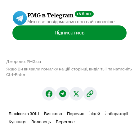
16 800+
PMG в Telegram
Миттєво повідомляємо про найголовніше
Підписатись
Джерело: PMG.ua
Якщо Ви виявили помилку на цій сторінці, виділіть її та натисніть
Ctrl+Enter
Білківська ЗОШ
Вишково
Перечин
ліцей
лабораторії
Кушниця
Воловець
Берегове