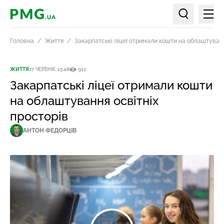
Мен
PMG.ua
Пошук по ст
Головна
Життя
Закарпатські ліцеї отримали кошти на облаштуванн
ЖИТТЯ
27 ЧЕРВНЯ, 15:48
912
Закарпатські ліцеї отримали кошти
на облаштування освітніх
просторів
АНТОН ФЕДОРЦІВ