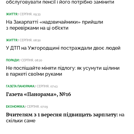
обслуговувати пенсії і його потрібно замінити
ЖИТТЯ
7 СЕРПНЯ, 09:33
На Закарпатті «надзвичайники» прийшли
з перевірками на ці об’єкти
ЖИТТЯ
7 СЕРПНЯ, 08:50
У ДТП на Ужгородщині постраждали двоє людей
ПОРАДИ
7 СЕРПНЯ, 08:20
Не поспішайте міняти підлогу: як усунути щілини
в паркеті своїми руками
ГАЗЕТА ПАНОРАМА
7 СЕРПНЯ, 07:43
Газета «Панорама», №16
ЕКОНОМІКА
7 СЕРПНЯ, 07:09
Вчителям з 1 вересня підвищать зарплату:
на
скільки саме