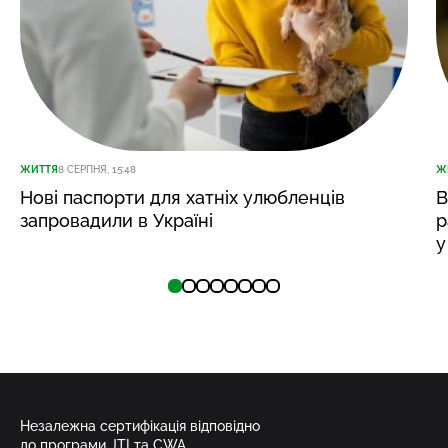
ЖИТТЯ
8 СЕРПНЯ, 15:48
Ж
Нові паспорти для хатніх улюбленців
В
запровадили в Україні
р
у
Незалежна сертифікація відповідно
до програми JTI та CWA