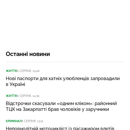
Останні новини
ЖИТТЯ
8 СЕРПНЯ, 15:48
Нові паспорти для хатніх улюбленців запровадили
в Україні
ЖИТТЯ
8 СЕРПНЯ, 14:35
Відстрочки скасували «одним кліком»: районний
ТЦК на Закарпатті брав чоловіків у заручники
КРИМІНАЛ
8 СЕРПНЯ, 13:21
Неповнолітній мотоцикліст із пасажиром влетів