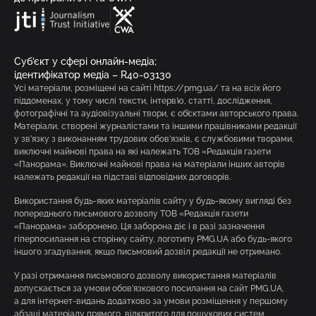
Суб’єкт у сфері онлайн-медіа;
ідентифікатор медіа – R40-03130
Усі матеріали, розміщені на сайті https://pmg.ua/ та на всіх його
піддоменах, у тому числі тексти, інтерв’ю, статті, дослідження,
фотографічні та аудіовізуальні твори, є об’єктами авторського права.
Матеріали, створені журналістами та іншими працівниками редакції
у зв’язку з виконанням трудових обов’язків, є службовими творами,
виключні майнові права на які належать ТОВ «Редакція газети
«Панорама». Виключні майнові права на матеріали інших авторів
належать редакції на підставі відповідних договорів.
Використання будь-яких матеріалів сайту у будь-якому вигляді без
попереднього письмового дозволу ТОВ «Редакція газети
«Панорама» заборонено. Ця заборона діє і в разі зазначення
гіперпосилання на сторінку сайту, логотипу PMG.UA або будь-якого
іншого згадування, якщо письмовий дозвіл редакції не отримано.
У разі отримання письмового дозволу використання матеріалів
допускається за умови обов’язкового посилання на сайт PMG.UA,
а для інтернет-видань додатково за умови розміщення у першому
абзаці матеріалу прямого, відкритого для пошукових систем