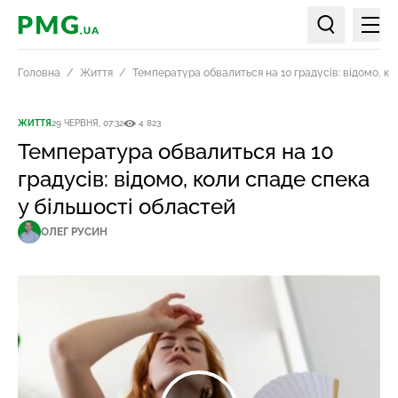
Мен
PMG.ua
Пошук по ст
Головна
Життя
Температура обвалиться на 10 градусів: відомо, ко
ЖИТТЯ
29 ЧЕРВНЯ, 07:32
4 823
Температура обвалиться на 10
градусів: відомо, коли спаде спека
у більшості областей
ОЛЕГ РУСИН