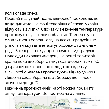
Коли спаде спека
Перший відчутний подих відносної прохолоди, це
якщо дивитись на фоні теперішньої спеки, українці
відчують з 2 липня. Спочатку зниження температури
прогнозують у західних областях. Температура
обвалиться в середньому на десять градусів (не
різко, а знижуватиметься упродовж 1 і 2 числа –
ред.). З теперішніх +37 прогнозують +27 градусів.
Подекуди накрапатиме дощ. На решті території
країни поки ще зберігатимуться високі +31… +33°C.
3 і 4 липня ще стане прохолодніше і вдень у
більшості областей прогнозують від +19 до +22°C.
Лише на сході України ще збережуться високі
значення до +30°C.
Нижче на прогностичній карті можна побачити
зміну температури. Це прогноз на 4 липня.