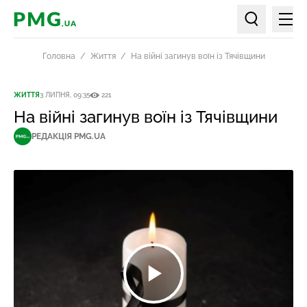
Мен
PMG.ua
Пошук по ст
Головна
Життя
На війні загинув воїн із Тячівщини
ЖИТТЯ
3 ЛИПНЯ, 09:35
221
На війні загинув воїн із Тячівщини
РЕДАКЦІЯ PMG.UA