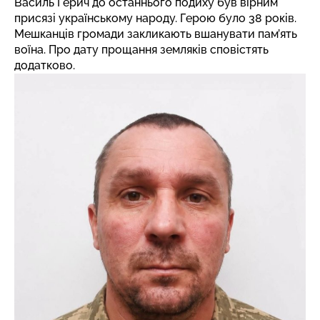
Василь Герич до останнього подиху був вірним
присязі українському народу. Герою було 38 років.
Мешканців громади закликають вшанувати пам’ять
воїна. Про дату прощання земляків сповістять
додатково.