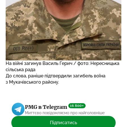
На війні загинув Василь Герич / фото: Нересницька
сільська рада
До слова, раніше
підтвердили загибель воїна
з Мукачівського району.
16 800+
PMG в Telegram
Миттєво повідомляємо про найголовніше
Підписатись