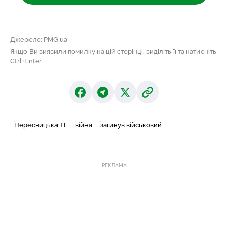
Джерело: PMG.ua
Якщо Ви виявили помилку на цій сторінці, виділіть її та натисніть
Ctrl+Enter
Нересницька ТГ
війна
загинув військовий
РЕКЛАМА