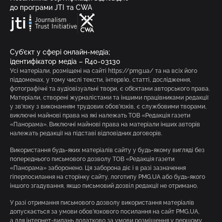
до програми JTI та CWA
Суб’єкт у сфері онлайн-медіа;
ідентифікатор медіа – R40-03130
Усі матеріали, розміщені на сайті https://pmg.ua/ та на всіх його
піддоменах, у тому числі тексти, інтерв’ю, статті, дослідження,
фотографічні та аудіовізуальні твори, є об’єктами авторського права.
Матеріали, створені журналістами та іншими працівниками редакції
у зв’язку з виконанням трудових обов’язків, є службовими творами,
виключні майнові права на які належать ТОВ «Редакція газети
«Панорама». Виключні майнові права на матеріали інших авторів
належать редакції на підставі відповідних договорів.
Використання будь-яких матеріалів сайту у будь-якому вигляді без
попереднього письмового дозволу ТОВ «Редакція газети
«Панорама» заборонено. Ця заборона діє і в разі зазначення
гіперпосилання на сторінку сайту, логотипу PMG.UA або будь-якого
іншого згадування, якщо письмовий дозвіл редакції не отримано.
У разі отримання письмового дозволу використання матеріалів
допускається за умови обов’язкового посилання на сайт PMG.UA,
а для інтернет-видань додатково за умови розміщення у першому