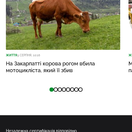
ЖИТТЯ
9 СЕРПНЯ, 10:16
Ж
На Закарпатті корова рогом вбила
М
мотоцикліста, який її збив
п
Незалежна сертифікація відповідно