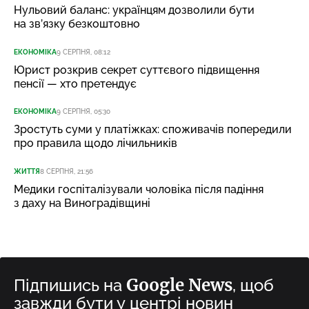
Нульовий баланс: українцям дозволили бути
на зв’язку безкоштовно
ЕКОНОМІКА
9 СЕРПНЯ, 08:12
Юрист розкрив секрет суттєвого підвищення
пенсії — хто претендує
ЕКОНОМІКА
9 СЕРПНЯ, 05:30
Зростуть суми у платіжках: споживачів попередили
про правила щодо лічильників
ЖИТТЯ
8 СЕРПНЯ, 21:56
Медики госпіталізували чоловіка після падіння
з даху на Виноградівщині
Google News
Підпишись на
, щоб
завжди бути у центрі новин