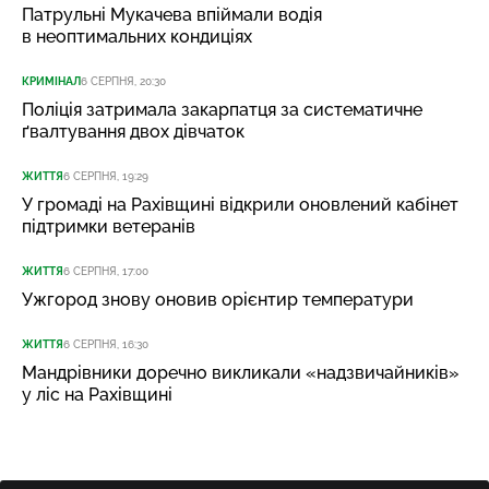
Патрульні Мукачева впіймали водія
в неоптимальних кондиціях
КРИМІНАЛ
6 СЕРПНЯ, 20:30
Поліція затримала закарпатця за систематичне
ґвалтування двох дівчаток
ЖИТТЯ
6 СЕРПНЯ, 19:29
У громаді на Рахівщині відкрили оновлений кабінет
підтримки ветеранів
ЖИТТЯ
6 СЕРПНЯ, 17:00
Ужгород знову оновив орієнтир температури
ЖИТТЯ
6 СЕРПНЯ, 16:30
Мандрівники доречно викликали «надзвичайників»
у ліс на Рахівщині