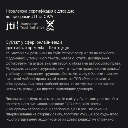
Незалежна сертифікація відповідно
до програми JTI та CWA
Суб’єкт у сфері онлайн-медіа;
ідентифікатор медіа – R40-03130
Усі матеріали, розміщені на сайті https://pmg.ua/ та на всіх його
піддоменах, у тому числі тексти, інтерв’ю, статті, дослідження,
фотографічні та аудіовізуальні твори, є об’єктами авторського права.
Матеріали, створені журналістами та іншими працівниками редакції
у зв’язку з виконанням трудових обов’язків, є службовими творами,
виключні майнові права на які належать ТОВ «Редакція газети
«Панорама». Виключні майнові права на матеріали інших авторів
належать редакції на підставі відповідних договорів.
Використання будь-яких матеріалів сайту у будь-якому вигляді без
попереднього письмового дозволу ТОВ «Редакція газети
«Панорама» заборонено. Ця заборона діє і в разі зазначення
гіперпосилання на сторінку сайту, логотипу PMG.UA або будь-якого
іншого згадування, якщо письмовий дозвіл редакції не отримано.