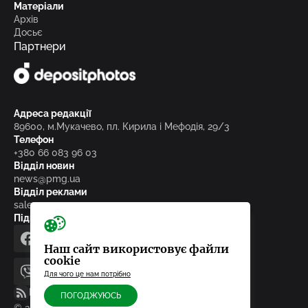
Матеріали
Архів
Досьє
Партнери
Адреса редакції
89600, м.Мукачево, пл. Кирила і Мефодія, 29/3
Телефон
+380 66 083 96 03
Відділ новин
news@pmg.ua
Відділ реклами
sales@pmg.ua
Підписуйтесь на нас у соціальних мережах
facebook
telegram
instagram
google_news
Наш сайт використовує файли
cookie
Для чого це нам потрібно
viber
youtube
RSS-стрічка
ПОГОДЖУЮСЬ
© 2010-2026, ТОВ «Редакція газети «Панорама»