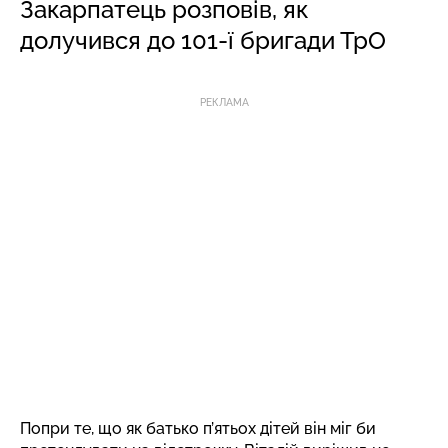
Закарпатець розповів, як
долучився до 101-ї бригади ТрО
РЕКЛАМА
Попри те, що як батько п’ятьох дітей він міг би