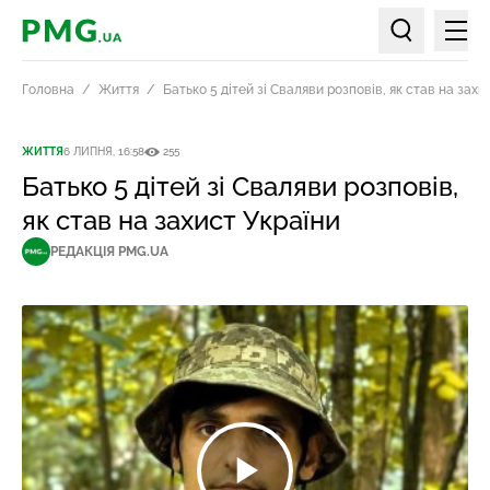
Мен
PMG.ua
Пошук по ст
Головна
Життя
Батько 5 дітей зі Сваляви розповів, як став на захи
ЖИТТЯ
6 ЛИПНЯ, 16:58
255
Батько 5 дітей зі Сваляви розповів,
як став на захист України
РЕДАКЦІЯ PMG.UA