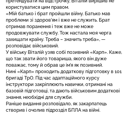
претендувати на відстрочку, Віталій вирішив не
користуватися цим правом.
«Мій батько і брат пройшли війну. Батько мав
проблеми зі здоров’ям і вже не служить. Брат
отримав поранення і теж вже не може
продовжувати службу. Тож настала моя черга
захищати країну. Треба – значить треба», —
розповідає військовий.
У війську Віталій узяв собі позивний «Карп». Каже,
що так звати його товариша, якого він дуже
поважає, тому й обрав це ім’я як позивний.
Нині «Карп» проходить додаткову підготовку в 101
бригаді ТрО. Під час адаптаційного курсу
інструктори закріплюють навички, отримані на
базовій підготовці, та дають військовим додаткові
знання, необхідні для служби.
Раніше видання розповідало,
як закарпатець
створив і очолив підрозділ БПЛА на війні
.