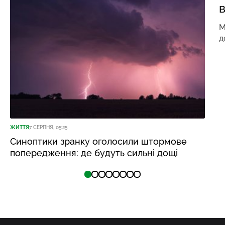
в
М
д
ЖИТТЯ
7 СЕРПНЯ, 05:25
Синоптики зранку оголосили штормове
попередження: де будуть сильні дощі