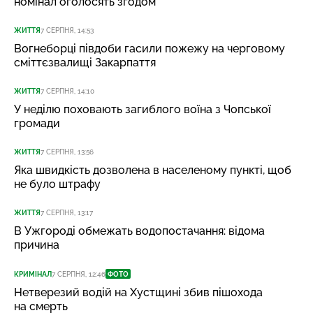
номінал оголосять згодом
ЖИТТЯ
7 СЕРПНЯ, 14:53
Вогнеборці півдоби гасили пожежу на черговому
сміттєзвалищі Закарпаття
ЖИТТЯ
7 СЕРПНЯ, 14:10
У неділю поховають загиблого воїна з Чопської
громади
ЖИТТЯ
7 СЕРПНЯ, 13:56
Яка швидкість дозволена в населеному пункті, щоб
не було штрафу
ЖИТТЯ
7 СЕРПНЯ, 13:17
В Ужгороді обмежать водопостачання: відома
причина
КРИМІНАЛ
7 СЕРПНЯ, 12:46
ФОТО
Нетверезий водій на Хустщині збив пішохода
на смерть