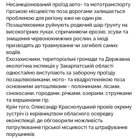
Несанкціонований проїзд авто- та мототранспорту
гірською місцевістю поза дорогами залишається
проблемою для регіону вже не один рік.
Позашляховики руйнують родючий шар ґрунту на
високогірних луках, спричиняючи ерозію, зсуви та
знищення червонокнижних рослин, а іноді
призводять до травмування чи загибелі самих
водіїв.
Екозахисники, територіальні громади та Державна
екологічна інспекція у Закарпатській області
одностайно виступають за заборону проїзду
позашляховиками, мото- та квадротехнікою поза
основними автошляхами - полонинами, лісами,
сінокосами, городами, річками, озерами, струмками
та вершинами гір.
Крім того, Олександр Краснолуцький провів окрему
зустріч із керівництвом обласного осередку
екоінспекції, де обговорили
можливість
патрулювання гірської місцевості
та штрафування
порушників.