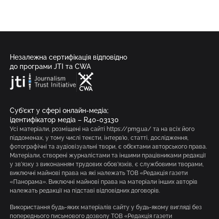
Незалежна сертифікація відповідно
до програми JTI та CWA
Суб’єкт у сфері онлайн-медіа;
ідентифікатор медіа – R40-03130
Усі матеріали, розміщені на сайті https://pmg.ua/ та на всіх його
піддоменах, у тому числі тексти, інтерв’ю, статті, дослідження,
фотографічні та аудіовізуальні твори, є об’єктами авторського права.
Матеріали, створені журналістами та іншими працівниками редакції
у зв’язку з виконанням трудових обов’язків, є службовими творами,
виключні майнові права на які належать ТОВ «Редакція газети
«Панорама». Виключні майнові права на матеріали інших авторів
належать редакції на підставі відповідних договорів.
Використання будь-яких матеріалів сайту у будь-якому вигляді без
попереднього письмового дозволу ТОВ «Редакція газети