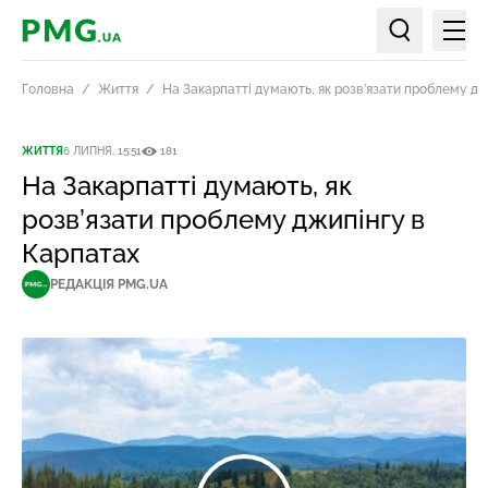
Мен
PMG.ua
Пошук по ст
Головна
Життя
На Закарпатті думають, як розв’язати проблему дж
ЖИТТЯ
6 ЛИПНЯ, 15:51
181
На Закарпатті думають, як
розв’язати проблему джипінгу в
Карпатах
РЕДАКЦІЯ PMG.UA