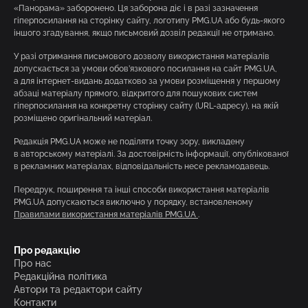
«Панорама» заборонено. Ця заборона діє і в разі зазначення
гіперпосилання на сторінку сайту, логотипу PMG.UA або будь-якого
іншого згадування, якщо письмовий дозвіл редакції не отримано.
У разі отримання письмового дозволу використання матеріалів
допускається за умови обов’язкового посилання на сайт PMG.UA,
а для інтернет-видань додатково за умови розміщення у першому
абзаці матеріалу прямого, відкритого для пошукових систем
гіперпосилання на конкретну сторінку сайту (URL-адресу), на якій
розміщено оригінальний матеріал.
Редакція PMG.UA може не поділяти точку зору, викладену
в авторському матеріалі. За достовірність інформації, опублікованої
в рекламних матеріалах, відповідальність несе рекламодавець.
Передрук, поширення та інші способи використання матеріалів
PMG.UA допускаються виключно у порядку, встановленому
Правилами використання матеріалів PMG.UA
.
Про редакцію
Про нас
Редакційна політика
Автори та редактори сайту
Контакти