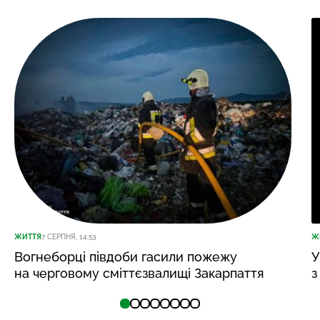
ЖИТТЯ
7 СЕРПНЯ, 14:53
Ж
Вогнеборці півдоби гасили пожежу
У
на черговому сміттєзвалищі Закарпаття
з