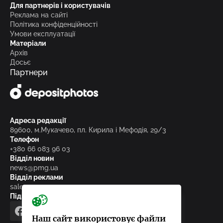
Для партнерів і користувачів
Реклама на сайті
Політика конфіденційності
Умови експлуатації
Матеріали
Архів
Досьє
Партнери
Адреса редакції
89600, м.Мукачево, пл. Кирила і Мефодія, 29/3
Телефон
+380 66 083 96 03
Відділ новин
news@pmg.ua
Відділ реклами
sales@pmg.ua
Підписуйтесь на нас у соціальних мережах
facebook
telegram
instagram
google_news
Наш сайт використовує файли