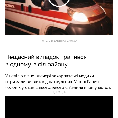
Фото: з відкритих джерел
Нещасний випадок трапився
в одному із сіл району.
У неділю пізно ввечері закарпатські медики
отримали виклик від патрульних. У селі Ганичі
чоловік у стані алкогольного сп’яніння впав у кювет.
ВІДЕО ДНЯ