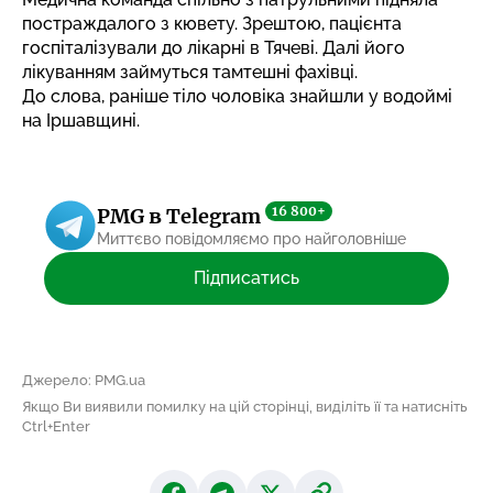
постраждалого з кювету. Зрештою, пацієнта
госпіталізували до лікарні в Тячеві. Далі його
лікуванням займуться тамтешні фахівці.
До слова, раніше
тіло чоловіка знайшли у водоймі
на Іршавщині.
16 800+
PMG в Telegram
Миттєво повідомляємо про найголовніше
Підписатись
Джерело: PMG.ua
Якщо Ви виявили помилку на цій сторінці, виділіть її та натисніть
Ctrl+Enter