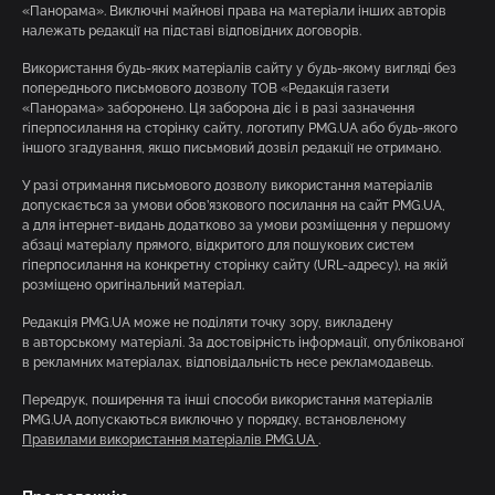
«Панорама». Виключні майнові права на матеріали інших авторів
належать редакції на підставі відповідних договорів.
Використання будь-яких матеріалів сайту у будь-якому вигляді без
попереднього письмового дозволу ТОВ «Редакція газети
«Панорама» заборонено. Ця заборона діє і в разі зазначення
гіперпосилання на сторінку сайту, логотипу PMG.UA або будь-якого
іншого згадування, якщо письмовий дозвіл редакції не отримано.
У разі отримання письмового дозволу використання матеріалів
допускається за умови обов’язкового посилання на сайт PMG.UA,
а для інтернет-видань додатково за умови розміщення у першому
абзаці матеріалу прямого, відкритого для пошукових систем
гіперпосилання на конкретну сторінку сайту (URL-адресу), на якій
розміщено оригінальний матеріал.
Редакція PMG.UA може не поділяти точку зору, викладену
в авторському матеріалі. За достовірність інформації, опублікованої
в рекламних матеріалах, відповідальність несе рекламодавець.
Передрук, поширення та інші способи використання матеріалів
PMG.UA допускаються виключно у порядку, встановленому
Правилами використання матеріалів PMG.UA
.