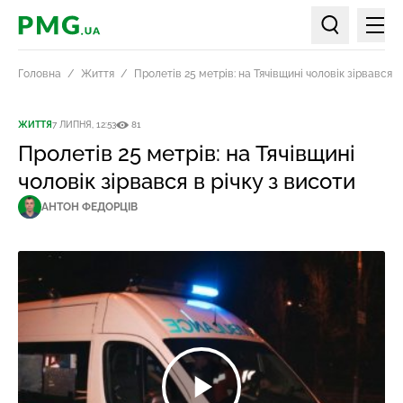
Мен
PMG.ua
Пошук по ст
Головна
Життя
Пролетів 25 метрів: на Тячівщині чоловік зірвався в
ЖИТТЯ
7 ЛИПНЯ, 12:53
81
Пролетів 25 метрів: на Тячівщині
чоловік зірвався в річку з висоти
АНТОН ФЕДОРЦІВ