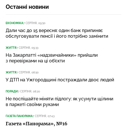
Останні новини
ЕКОНОМІКА
7 СЕРПНЯ, 09:50
Дали час до 15 вересня: один банк припиняє
обслуговувати пенсії і його потрібно замінити
ЖИТТЯ
7 СЕРПНЯ, 09:33
На Закарпатті «надзвичайники» прийшли
з перевірками на ці об’єкти
ЖИТТЯ
7 СЕРПНЯ, 08:50
У ДТП на Ужгородщині постраждали двоє людей
ПОРАДИ
7 СЕРПНЯ, 08:20
Не поспішайте міняти підлогу: як усунути щілини
в паркеті своїми руками
ГАЗЕТА ПАНОРАМА
7 СЕРПНЯ, 07:43
Газета «Панорама», №16