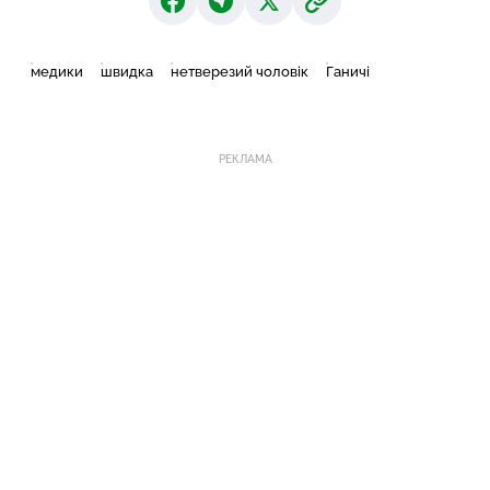
медики
швидка
нетверезий чоловік
Ганичі
РЕКЛАМА