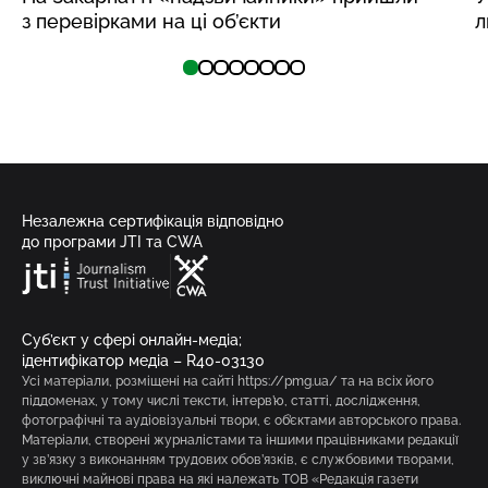
з перевірками на ці об’єкти
л
Незалежна сертифікація відповідно
до програми JTI та CWA
Суб’єкт у сфері онлайн-медіа;
ідентифікатор медіа – R40-03130
Усі матеріали, розміщені на сайті https://pmg.ua/ та на всіх його
піддоменах, у тому числі тексти, інтерв’ю, статті, дослідження,
фотографічні та аудіовізуальні твори, є об’єктами авторського права.
Матеріали, створені журналістами та іншими працівниками редакції
у зв’язку з виконанням трудових обов’язків, є службовими творами,
виключні майнові права на які належать ТОВ «Редакція газети