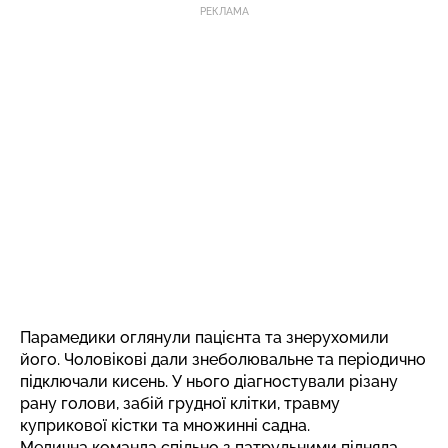
РЕКЛАМА
Парамедики оглянули пацієнта та знерухомили
його. Чоловікові дали знеболювальне та періодично
підключали кисень. У нього діагностували різану
рану голови, забій грудної клітки, травму
куприкової кістки та множинні садна.
Медична команда спільно з патрульними підняла