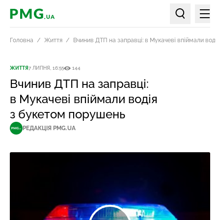
Мен
PMG.ua
Пошук по ст
Головна
Життя
Вчинив ДТП на заправці: в Мукачеві впіймали воді
ЖИТТЯ
7 ЛИПНЯ, 16:55
144
Вчинив ДТП на заправці:
в Мукачеві впіймали водія
з букетом порушень
РЕДАКЦІЯ PMG.UA