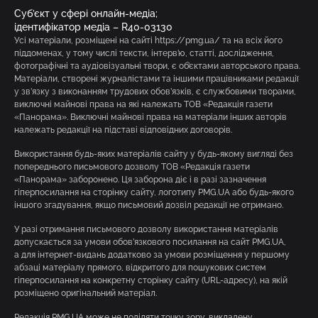
Суб’єкт у сфері онлайн-медіа;
ідентифікатор медіа – R40-03130
Усі матеріали, розміщені на сайті https://pmg.ua/ та на всіх його
піддоменах, у тому числі тексти, інтерв’ю, статті, дослідження,
фотографічні та аудіовізуальні твори, є об’єктами авторського права.
Матеріали, створені журналістами та іншими працівниками редакції
у зв’язку з виконанням трудових обов’язків, є службовими творами,
виключні майнові права на які належать ТОВ «Редакція газети
«Панорама». Виключні майнові права на матеріали інших авторів
належать редакції на підставі відповідних договорів.
Використання будь-яких матеріалів сайту у будь-якому вигляді без
попереднього письмового дозволу ТОВ «Редакція газети
«Панорама» заборонено. Ця заборона діє і в разі зазначення
гіперпосилання на сторінку сайту, логотипу PMG.UA або будь-якого
іншого згадування, якщо письмовий дозвіл редакції не отримано.
У разі отримання письмового дозволу використання матеріалів
допускається за умови обов’язкового посилання на сайт PMG.UA,
а для інтернет-видань додатково за умови розміщення у першому
абзаці матеріалу прямого, відкритого для пошукових систем
гіперпосилання на конкретну сторінку сайту (URL-адресу), на якій
розміщено оригінальний матеріал.
Редакція PMG.UA може не поділяти точку зору, викладену