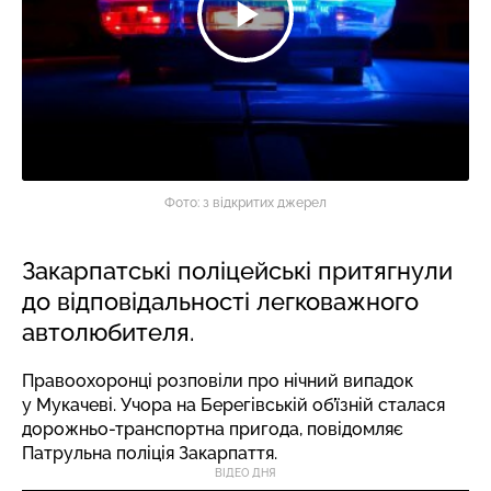
Фото: з відкритих джерел
Закарпатські поліцейські притягнули
до відповідальності легковажного
автолюбителя.
Правоохоронці розповіли про нічний випадок
у Мукачеві. Учора на Берегівській об’їзній сталася
дорожньо-транспортна пригода,
повідомляє
Патрульна поліція Закарпаття.
ВІДЕО ДНЯ