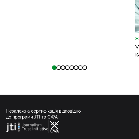
Ж
У
к
Незалежна сертифікація відповідно
до програми JTI та CWA