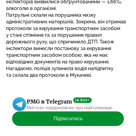
інспекторів виявилися обґрунтованими — 1,66‰
алкоголю в організмі.
Патрульні склали на порушника низку
адміністративних матеріалів. Зокрема, він отримав
протоколи за керування транспортним засобом
у стані сп’яніння та за порушення правил
дорожнього руху, що спричинило ДТП. Також
інспектори винесли постанову за керування
транспортним засобом особою, яка не має
відповідних документів на право керування.
Нагадаємо, поліція
зупинила водія напідпитку
та склала два протоколи в Мукачеві.
16 800+
PMG в Telegram
Миттєво повідомляємо про найголовніше
Підписатись