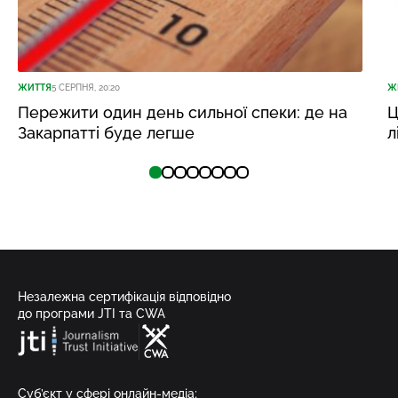
ЖИТТЯ
5 СЕРПНЯ, 20:20
Ж
Пережити один день сильної спеки: де на
Ц
Закарпатті буде легше
л
Незалежна сертифікація відповідно
до програми JTI та CWA
Суб’єкт у сфері онлайн-медіа;