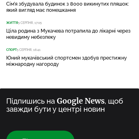
Сім’я збудувала будинок з 8000 викинутих пляшок:
який вигляд має помешкання
ЖИТТЯ
5 СЕРПНЯ, 17:05
Ціла родина з Мукачева потрапила до лікарні через
невидиму небезпеку
СПОРТ
5 СЕРПНЯ, 16:41
Юний мукачівський спортсмен здобув престижну
міжнародну нагороду
Google News
Підпишись на
, щоб
завжди бути у центрі новин