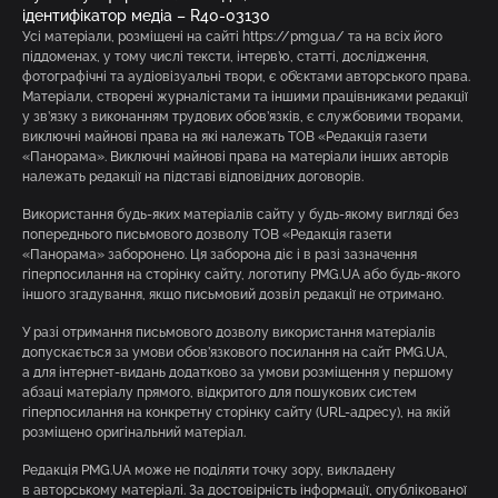
ідентифікатор медіа – R40-03130
Усі матеріали, розміщені на сайті https://pmg.ua/ та на всіх його
піддоменах, у тому числі тексти, інтерв’ю, статті, дослідження,
фотографічні та аудіовізуальні твори, є об’єктами авторського права.
Матеріали, створені журналістами та іншими працівниками редакції
у зв’язку з виконанням трудових обов’язків, є службовими творами,
виключні майнові права на які належать ТОВ «Редакція газети
«Панорама». Виключні майнові права на матеріали інших авторів
належать редакції на підставі відповідних договорів.
Використання будь-яких матеріалів сайту у будь-якому вигляді без
попереднього письмового дозволу ТОВ «Редакція газети
«Панорама» заборонено. Ця заборона діє і в разі зазначення
гіперпосилання на сторінку сайту, логотипу PMG.UA або будь-якого
іншого згадування, якщо письмовий дозвіл редакції не отримано.
У разі отримання письмового дозволу використання матеріалів
допускається за умови обов’язкового посилання на сайт PMG.UA,
а для інтернет-видань додатково за умови розміщення у першому
абзаці матеріалу прямого, відкритого для пошукових систем
гіперпосилання на конкретну сторінку сайту (URL-адресу), на якій
розміщено оригінальний матеріал.
Редакція PMG.UA може не поділяти точку зору, викладену
в авторському матеріалі. За достовірність інформації, опублікованої