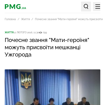
Мен
PMG.ua
Пошук по ст
Головна
Життя
Почесне звання "Мати-героїня" можуть присвоїти
ЖИТТЯ
12 ЛЮТОГО 2016, 11:30
799
Почесне звання "Мати-героїня"
можуть присвоїти мешканці
Ужгорода