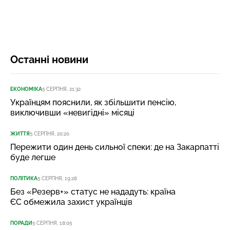
Останні новини
ЕКОНОМІКА
5 СЕРПНЯ, 21:32
Українцям пояснили, як збільшити пенсію,
виключивши «невигідні» місяці
ЖИТТЯ
5 СЕРПНЯ, 20:20
Пережити один день сильної спеки: де на Закарпатті
буде легше
ПОЛІТИКА
5 СЕРПНЯ, 19:28
Без «Резерв+» статус не нададуть: країна
ЄС обмежила захист українців
ПОРАДИ
5 СЕРПНЯ, 18:05