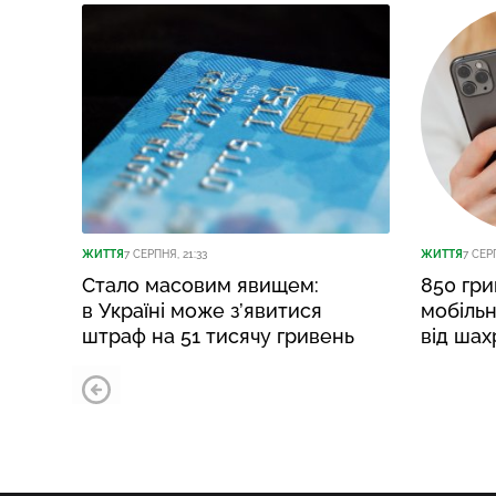
ЖИТТЯ
7 СЕРПНЯ, 21:33
ЖИТТЯ
7 СЕР
Стало масовим явищем:
850 гри
в Україні може з’явитися
мобільн
штраф на 51 тисячу гривень
від шах