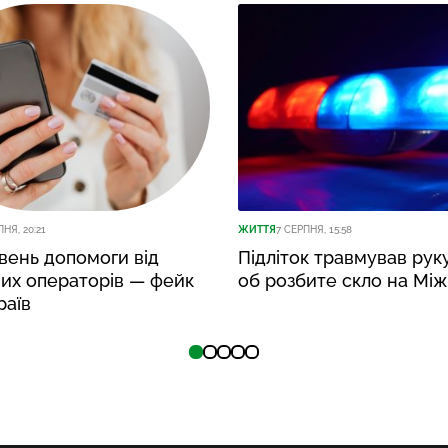
ПНЯ, 20:21
ЖИТТЯ
7 СЕРПНЯ, 15:58
вень допомоги від
Підліток травмував рук
их операторів — фейк
об розбите скло на Між
раїв