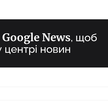
Google News
а
, щоб
у центрі новин