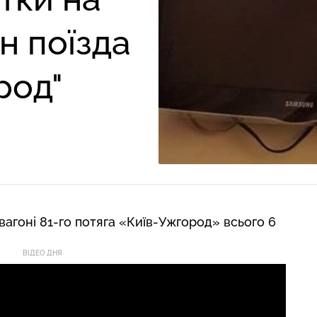
н поїзда
род"
вагоні 81-го потяга «Київ-Ужгород» всього 6
ВІДЕО ДНЯ