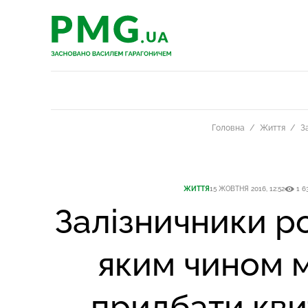
PMG.ua
PMG.ua
Головна
Життя
З
ЖИТТЯ
15 ЖОВТНЯ 2016, 12:52
1 6
Залізничники ро
яким чином 
придбати кви