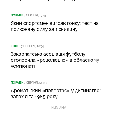
ПОРАДИ
7 СЕРПНЯ, 17:45
Який спортсмен виграв гонку: тест на
приховану силу за 1 хвилину
СПОРТ
7 СЕРПНЯ, 16:54
Закарпатська асоціація футболу
оголосила «революцію» в обласному
чемпіонаті
ПОРАДИ
7 СЕРПНЯ, 16:39
Аромат, який «повертає» у дитинство:
запах літа 1985 року
РЕКЛАМА