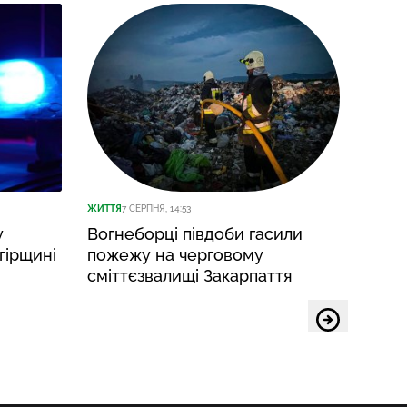
ЖИТТЯ
7 СЕРПНЯ, 14:53
ЖИТТЯ
7
у
Вогнеборці півдоби гасили
У не
гірщині
пожежу на черговому
воїна
сміттєзвалищі Закарпаття