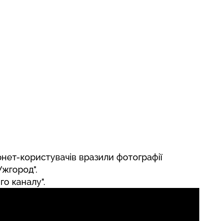
рнет-користувачів
вразили фотографії
Ужгород".
го каналу".