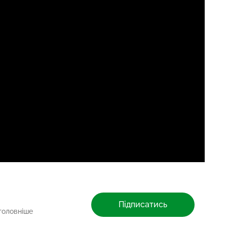
Підписатись
головніше