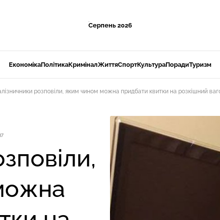
Серпень 2026
Економіка
Політика
Кримінал
Життя
Спорт
Культура
Поради
Туризм
алізничники розповіли, яким чином можна придбати квитки на розкішний ваго
37
зповіли,
можна
тки на