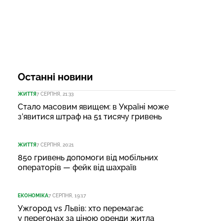
Останні новини
ЖИТТЯ
7 СЕРПНЯ, 21:33
Стало масовим явищем: в Україні може
з’явитися штраф на 51 тисячу гривень
ЖИТТЯ
7 СЕРПНЯ, 20:21
850 гривень допомоги від мобільних
операторів — фейк від шахраїв
ЕКОНОМІКА
7 СЕРПНЯ, 19:17
Ужгород vs Львів: хто перемагає
у перегонах за ціною оренди житла