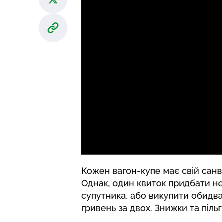
Кожен вагон-купе має свій санву
Однак, один квиток придбати н
супутника, або викупити обидва
гривень за двох. Знижки та піль