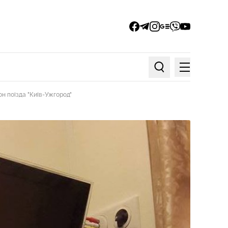
facebook
telegram
instagram
google_news
viber
youtube
Меню
Пошук по статтях
н поїзда "Київ-Ужгород"