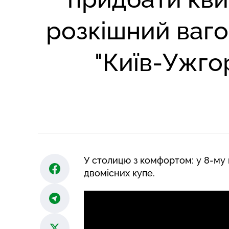
розкішний ваго
"Київ-Ужго
У столицю з комфортом: у 8-му 
двомісних купе.