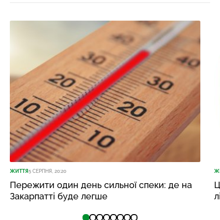
ЖИТТЯ
5 СЕРПНЯ, 20:20
Ж
Пережити один день сильної спеки: де на
Ц
Закарпатті буде легше
л