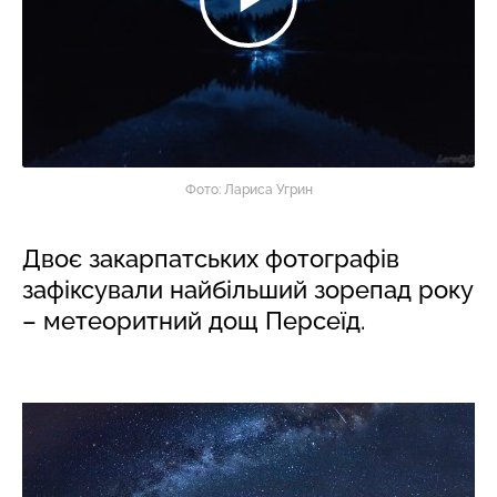
Фото: Лариса Угрин
Двоє закарпатських фотографів
зафіксували найбільший зорепад року
– метеоритний дощ Персеїд.