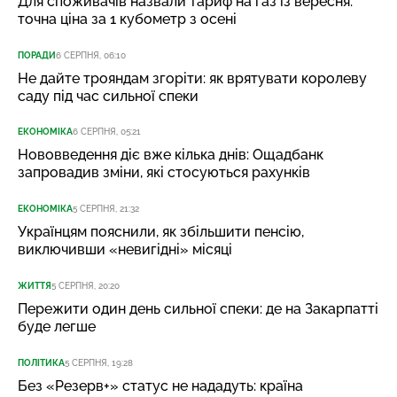
Для споживачів назвали тариф на газ із вересня:
точна ціна за 1 кубометр з осені
ПОРАДИ
6 СЕРПНЯ, 06:10
Не дайте трояндам згоріти: як врятувати королеву
саду під час сильної спеки
ЕКОНОМІКА
6 СЕРПНЯ, 05:21
Нововведення діє вже кілька днів: Ощадбанк
запровадив зміни, які стосуються рахунків
ЕКОНОМІКА
5 СЕРПНЯ, 21:32
Українцям пояснили, як збільшити пенсію,
виключивши «невигідні» місяці
ЖИТТЯ
5 СЕРПНЯ, 20:20
Пережити один день сильної спеки: де на Закарпатті
буде легше
ПОЛІТИКА
5 СЕРПНЯ, 19:28
Без «Резерв+» статус не нададуть: країна