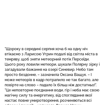
"Щороку в середині серпня хоча б на одну ніч
втікаємо з Ларисою Угрин подалі від світла міста в
темряву, щоб зняти метеорний потік Персеїди.
Цього року ловили метеори, шукали Полярну зірку і
загадували бажання на озері Синевир. Небо там
просто бездонне, – зазначила Оксана Ващук. – І
може метеорів в кадр потрапило не так багато, але
повірте на слово – падало їх більш ніж достатньо!".
"Це неповторне поєднання води, гір і неба має свою
магічну силу та енергетику, від споглядання якої
настає повне умиротворення, розчиняються всі