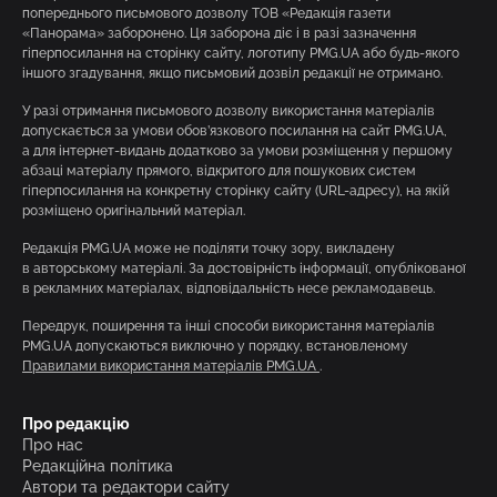
попереднього письмового дозволу ТОВ «Редакція газети
«Панорама» заборонено. Ця заборона діє і в разі зазначення
гіперпосилання на сторінку сайту, логотипу PMG.UA або будь-якого
іншого згадування, якщо письмовий дозвіл редакції не отримано.
У разі отримання письмового дозволу використання матеріалів
допускається за умови обов’язкового посилання на сайт PMG.UA,
а для інтернет-видань додатково за умови розміщення у першому
абзаці матеріалу прямого, відкритого для пошукових систем
гіперпосилання на конкретну сторінку сайту (URL-адресу), на якій
розміщено оригінальний матеріал.
Редакція PMG.UA може не поділяти точку зору, викладену
в авторському матеріалі. За достовірність інформації, опублікованої
в рекламних матеріалах, відповідальність несе рекламодавець.
Передрук, поширення та інші способи використання матеріалів
PMG.UA допускаються виключно у порядку, встановленому
Правилами використання матеріалів PMG.UA
.
Про редакцію
Про нас
Редакційна політика
Автори та редактори сайту