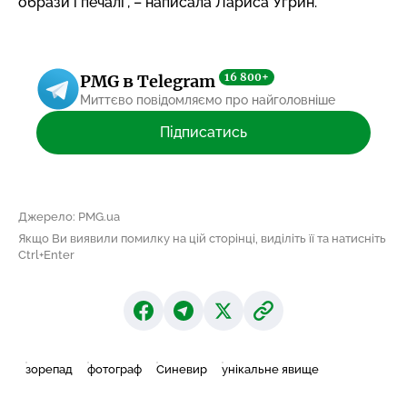
образи і печалі", – написала Лариса Угрин.
16 800+
PMG в Telegram
Миттєво повідомляємо про найголовніше
Підписатись
Джерело: PMG.ua
Якщо Ви виявили помилку на цій сторінці, виділіть її та натисніть
Ctrl+Enter
зорепад
фотограф
Синевир
унікальне явище