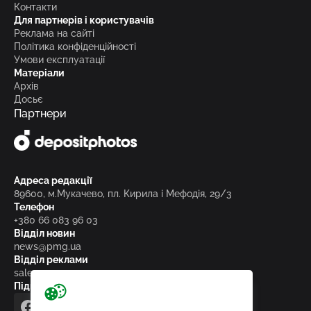
Контакти
Для партнерів і користувачів
Реклама на сайті
Політика конфіденційності
Умови експлуатації
Матеріали
Архів
Досьє
Партнери
Адреса редакції
89600, м.Мукачево, пл. Кирила і Мефодія, 29/3
Телефон
+380 66 083 96 03
Відділ новин
news@pmg.ua
Відділ реклами
sales@pmg.ua
Підписуйтесь на нас у соціальних мережах