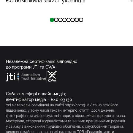
ЄС обмежила захист українців
н
Незалежна сертифікація відповідно
до програми JTI та CWA
Суб’єкт у сфері онлайн-медіа;
ідентифікатор медіа – R40-03130
Усі матеріали, розміщені на сайті https://pmg.ua/ та на всіх його
піддоменах, у тому числі тексти, інтерв’ю, статті, дослідження,
фотографічні та аудіовізуальні твори, є об’єктами авторського права.
Матеріали, створені журналістами та іншими працівниками редакції
у зв’язку з виконанням трудових обов’язків, є службовими творами,
виключні майнові права на які належать ТОВ «Редакція газети