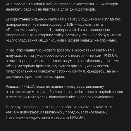
«Панорама». Виключні майнові права на матеріали інших авторів
належать редакції на підставі відповідних договорів.
Використання будь-яких матеріалів сайту у будь-якому вигляді без
попереднього письмового дозволу ТОВ «Редакція газети
«Панорама» заборонено. Ця заборона діє і в разі зазначення
гіперпосилання на сторінку сайту, логотипу PMG.UA або будь-якого
іншого згадування, якщо письмовий дозвіл редакції не отримано.
У разі отримання письмового дозволу використання матеріалів
допускається за умови обов’язкового посилання на сайт PMG.UA,
а для інтернет-видань додатково за умови розміщення у першому
абзаці матеріалу прямого, відкритого для пошукових систем
гіперпосилання на конкретну сторінку сайту (URL-адресу), на якій
розміщено оригінальний матеріал.
Редакція PMG.UA може не поділяти точку зору, викладену
в авторському матеріалі. За достовірність інформації, опублікованої
в рекламних матеріалах, відповідальність несе рекламодавець.
Передрук, поширення та інші способи використання матеріалів
PMG.UA допускаються виключно у порядку, встановленому
Правилами використання матеріалів PMG.UA
.