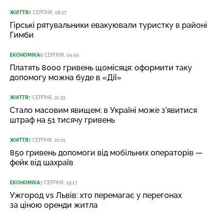
ЖИТТЯ
8 СЕРПНЯ, 08:27
Гірські рятувальники евакуювали туристку в районі
Гимби
ЕКОНОМІКА
8 СЕРПНЯ, 04:45
Платять 8000 гривень щомісяця: оформити таку
допомогу можна буде в «Дії»
ЖИТТЯ
7 СЕРПНЯ, 21:33
Стало масовим явищем: в Україні може з’явитися
штраф на 51 тисячу гривень
ЖИТТЯ
7 СЕРПНЯ, 20:21
850 гривень допомоги від мобільних операторів —
фейк від шахраїв
ЕКОНОМІКА
7 СЕРПНЯ, 19:17
Ужгород vs Львів: хто перемагає у перегонах
за ціною оренди житла