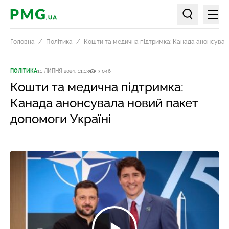
Мен
PMG.ua
Пошук по ст
Головна
Політика
Кошти та медична підтримка: Канада анонсувала
ПОЛІТИКА
11 ЛИПНЯ 2024, 11:13
3 046
Кошти та медична підтримка:
Канада анонсувала новий пакет
допомоги Україні