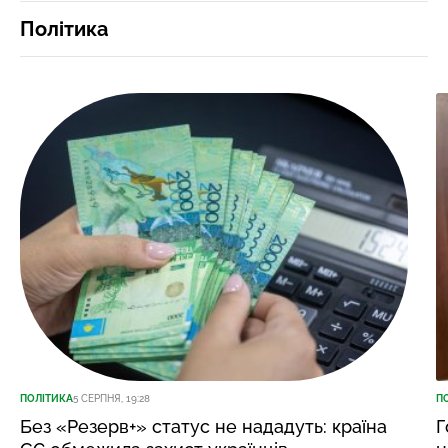
Політика
ПОЛІТИКА
5 СЕРПНЯ, 19:28
П
Без «Резерв+» статус не нададуть: країна
Г