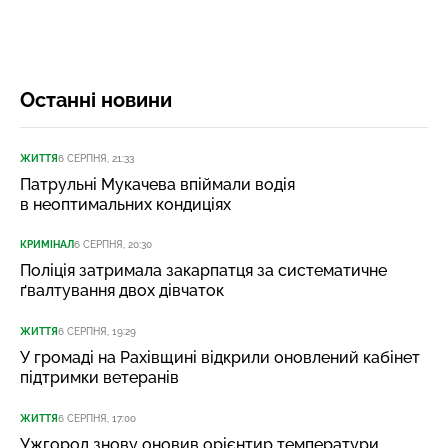
Останні новини
ЖИТТЯ
6 СЕРПНЯ, 21:33
Патрульні Мукачева впіймали водія
в неоптимальних кондиціях
КРИМІНАЛ
6 СЕРПНЯ, 20:30
Поліція затримала закарпатця за систематичне
ґвалтування двох дівчаток
ЖИТТЯ
6 СЕРПНЯ, 19:29
У громаді на Рахівщині відкрили оновлений кабінет
підтримки ветеранів
ЖИТТЯ
6 СЕРПНЯ, 17:00
Ужгород знову оновив орієнтир температури