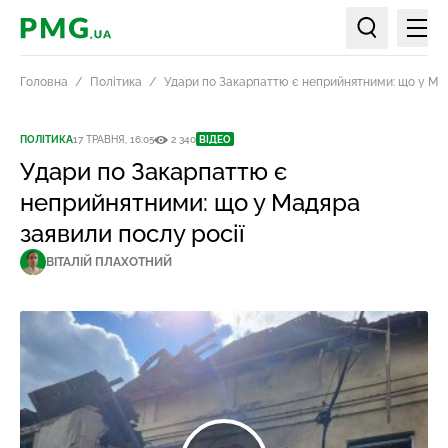
Мен
PMG.ua
Пошук по ст
Головна
Політика
Удари по Закарпаттю є неприйнятними: що у Мад
ПОЛІТИКА
17 ТРАВНЯ, 16:05
2 340
ВІДЕО
Удари по Закарпаттю є
неприйнятними: що у Мадяра
заявили послу росії
ВІТАЛІЙ ПЛАХОТНИЙ