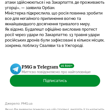
атаки здійснюються і на Закарпаття, де проживають
угорці», — заявила Орбан.
Міністерка підкреслила, що росія повинна зробити
все для негайного припинення вогню та
якнайшвидшого досягнення тривалого миру.
Як відомо, Будапешт офіційно висловив протест
росії через
удари по Закарпаттю
. 13 травня удари
російських дронів були зафіксовані в кількох місцях,
зокрема, поблизу Сваляви та в Ужгороді.
16 800+
PMG в Telegram
Миттєво повідомляємо про найголовніше
Підписатись
Джерело: PMG.ua
Якщо Ви виявили помилку на цій сторінці, виділіть її та натисніть