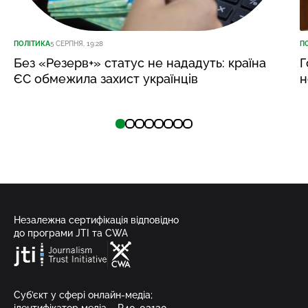
ПОЛІТИКА
5 СЕРПНЯ, 19:28
П
Без «Резерв+» статус не нададуть: країна
Г
ЄС обмежила захист українців
н
Незалежна сертифікація відповідно
до програми JTI та CWA
Суб’єкт у сфері онлайн-медіа;
ідентифікатор медіа – R40-03130