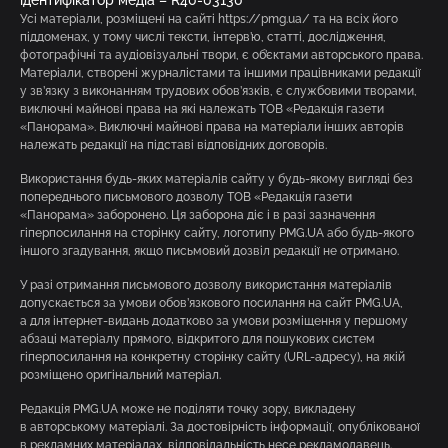
Усі матеріали, розміщені на сайті https://pmg.ua/ та на всіх його
піддоменах, у тому числі тексти, інтерв’ю, статті, дослідження,
фотографічні та аудіовізуальні твори, є об’єктами авторського права.
Матеріали, створені журналістами та іншими працівниками редакції
у зв’язку з виконанням трудових обов’язків, є службовими творами,
виключні майнові права на які належать ТОВ «Редакція газети
«Панорама». Виключні майнові права на матеріали інших авторів
належать редакції на підставі відповідних договорів.
Використання будь-яких матеріалів сайту у будь-якому вигляді без
попереднього письмового дозволу ТОВ «Редакція газети
«Панорама» заборонено. Ця заборона діє і в разі зазначення
гіперпосилання на сторінку сайту, логотипу PMG.UA або будь-якого
іншого згадування, якщо письмовий дозвіл редакції не отримано.
У разі отримання письмового дозволу використання матеріалів
допускається за умови обов’язкового посилання на сайт PMG.UA,
а для інтернет-видань додатково за умови розміщення у першому
абзаці матеріалу прямого, відкритого для пошукових систем
гіперпосилання на конкретну сторінку сайту (URL-адресу), на якій
розміщено оригінальний матеріал.
Редакція PMG.UA може не поділяти точку зору, викладену
в авторському матеріалі. За достовірність інформації, опублікованої
в рекламних матеріалах, відповідальність несе рекламодавець.