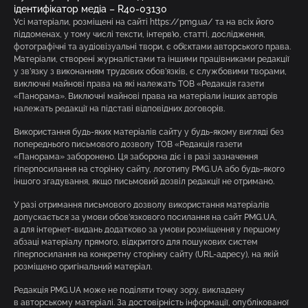
ідентифікатор медіа – R40-03130
Усі матеріали, розміщені на сайті https://pmg.ua/ та на всіх його
піддоменах, у тому числі тексти, інтерв’ю, статті, дослідження,
фотографічні та аудіовізуальні твори, є об’єктами авторського права.
Матеріали, створені журналістами та іншими працівниками редакції
у зв’язку з виконанням трудових обов’язків, є службовими творами,
виключні майнові права на які належать ТОВ «Редакція газети
«Панорама». Виключні майнові права на матеріали інших авторів
належать редакції на підставі відповідних договорів.
Використання будь-яких матеріалів сайту у будь-якому вигляді без
попереднього письмового дозволу ТОВ «Редакція газети
«Панорама» заборонено. Ця заборона діє і в разі зазначення
гіперпосилання на сторінку сайту, логотипу PMG.UA або будь-якого
іншого згадування, якщо письмовий дозвіл редакції не отримано.
У разі отримання письмового дозволу використання матеріалів
допускається за умови обов’язкового посилання на сайт PMG.UA,
а для інтернет-видань додатково за умови розміщення у першому
абзаці матеріалу прямого, відкритого для пошукових систем
гіперпосилання на конкретну сторінку сайту (URL-адресу), на якій
розміщено оригінальний матеріал.
Редакція PMG.UA може не поділяти точку зору, викладену
в авторському матеріалі. За достовірність інформації, опублікованої