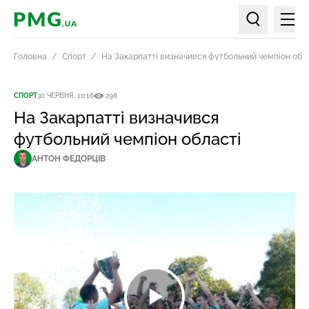
Мен
PMG.ua
Пошук по ст
Головна
Спорт
На Закарпатті визначився футбольний чемпіон обл
СПОРТ
30 ЧЕРВНЯ, 10:16
298
На Закарпатті визначився
футбольний чемпіон області
АНТОН ФЕДОРЦІВ