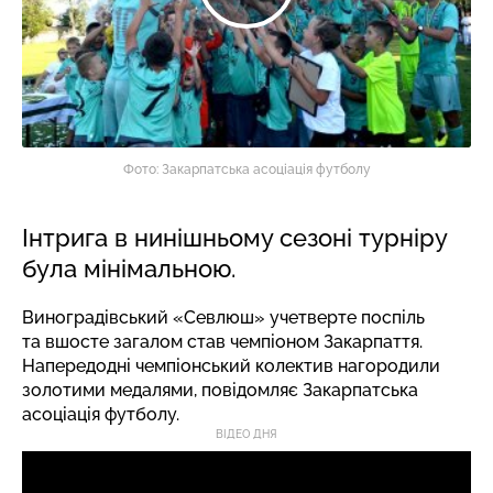
Фото: Закарпатська асоціація футболу
Інтрига в нинішньому сезоні турніру
була мінімальною.
Виноградівський «Севлюш» учетверте поспіль
та вшосте загалом став чемпіоном Закарпаття.
Напередодні чемпіонський колектив нагородили
золотими медалями,
повідомляє
Закарпатська
асоціація футболу.
ВІДЕО ДНЯ