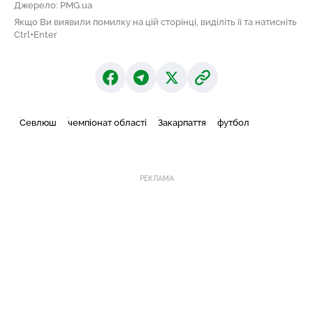
Джерело: PMG.ua
Якщо Ви виявили помилку на цій сторінці, виділіть її та натисніть
Ctrl+Enter
Севлюш
чемпіонат області
Закарпаття
футбол
РЕКЛАМА