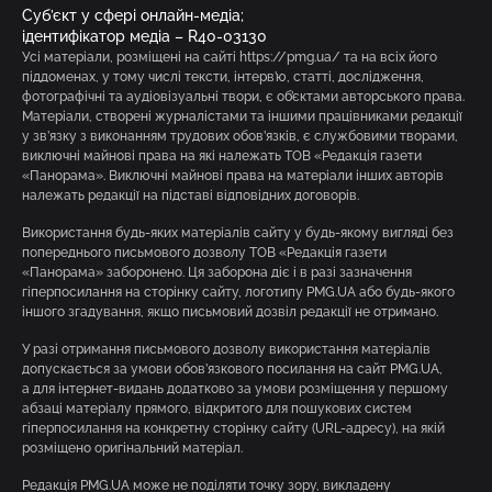
Суб’єкт у сфері онлайн-медіа;
ідентифікатор медіа – R40-03130
Усі матеріали, розміщені на сайті https://pmg.ua/ та на всіх його
піддоменах, у тому числі тексти, інтерв’ю, статті, дослідження,
фотографічні та аудіовізуальні твори, є об’єктами авторського права.
Матеріали, створені журналістами та іншими працівниками редакції
у зв’язку з виконанням трудових обов’язків, є службовими творами,
виключні майнові права на які належать ТОВ «Редакція газети
«Панорама». Виключні майнові права на матеріали інших авторів
належать редакції на підставі відповідних договорів.
Використання будь-яких матеріалів сайту у будь-якому вигляді без
попереднього письмового дозволу ТОВ «Редакція газети
«Панорама» заборонено. Ця заборона діє і в разі зазначення
гіперпосилання на сторінку сайту, логотипу PMG.UA або будь-якого
іншого згадування, якщо письмовий дозвіл редакції не отримано.
У разі отримання письмового дозволу використання матеріалів
допускається за умови обов’язкового посилання на сайт PMG.UA,
а для інтернет-видань додатково за умови розміщення у першому
абзаці матеріалу прямого, відкритого для пошукових систем
гіперпосилання на конкретну сторінку сайту (URL-адресу), на якій
розміщено оригінальний матеріал.
Редакція PMG.UA може не поділяти точку зору, викладену