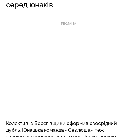
серед юнаків
РЕКЛАМА
Колектив із Берегівщини оформив своєрідний
дубль. Юнацька команда «Севлюша» теж
завоювала чемпіонський титул. Представники