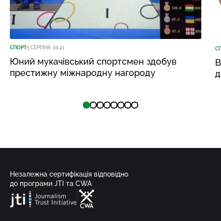
СПОРТ
5 СЕРПНЯ, 16:41
С
Юний мукачівський спортсмен здобув
В
престижну міжнародну нагороду
д
Незалежна сертифікація відповідно
до програми JTI та CWA