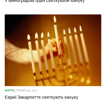
У Виноградові іудеї святкували хануку
ЖИТТЯ
9 ГРУДНЯ 2012, 22:17
Євреї Закарпаття святкують хануку