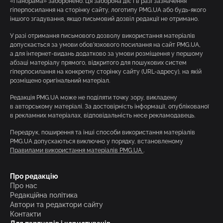
«Панорама» заборонено. Ця заборона діє і в разі зазначення
гіперпосилання на сторінку сайту, логотипу PMG.UA або будь-якого
іншого згадування, якщо письмовий дозвіл редакції не отримано.
У разі отримання письмового дозволу використання матеріалів
допускається за умови обов’язкового посилання на сайт PMG.UA,
а для інтернет-видань додатково за умови розміщення у першому
абзаці матеріалу прямого, відкритого для пошукових систем
гіперпосилання на конкретну сторінку сайту (URL-адресу), на якій
розміщено оригінальний матеріал.
Редакція PMG.UA може не поділяти точку зору, викладену
в авторському матеріалі. За достовірність інформації, опублікованої
в рекламних матеріалах, відповідальність несе рекламодавець.
Передрук, поширення та інші способи використання матеріалів
PMG.UA допускаються виключно у порядку, встановленому
Правилами використання матеріалів PMG.UA
.
Про редакцію
Про нас
Редакційна політика
Автори та редактори сайту
Контакти