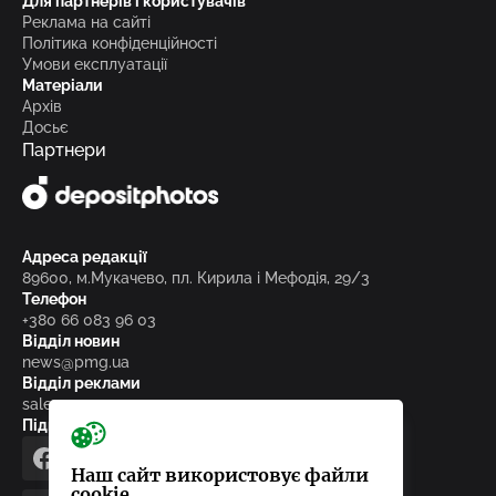
Для партнерів і користувачів
Реклама на сайті
Політика конфіденційності
Умови експлуатації
Матеріали
Архів
Досьє
Партнери
Адреса редакції
89600, м.Мукачево, пл. Кирила і Мефодія, 29/3
Телефон
+380 66 083 96 03
Відділ новин
news@pmg.ua
Відділ реклами
sales@pmg.ua
Підписуйтесь на нас у соціальних мережах
facebook
telegram
instagram
google_news
Наш сайт використовує файли
cookie