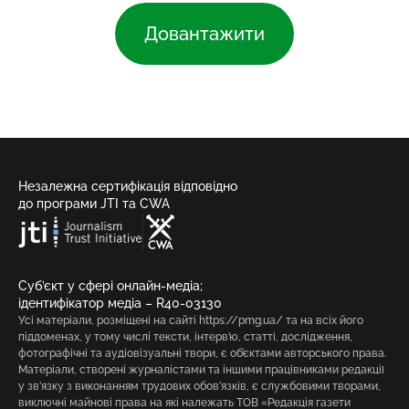
Довантажити
Незалежна сертифікація відповідно
до програми JTI та CWA
Суб’єкт у сфері онлайн-медіа;
ідентифікатор медіа – R40-03130
Усі матеріали, розміщені на сайті https://pmg.ua/ та на всіх його
піддоменах, у тому числі тексти, інтерв’ю, статті, дослідження,
фотографічні та аудіовізуальні твори, є об’єктами авторського права.
Матеріали, створені журналістами та іншими працівниками редакції
у зв’язку з виконанням трудових обов’язків, є службовими творами,
виключні майнові права на які належать ТОВ «Редакція газети