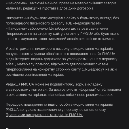
«Панорама». Виключні майнові права на матеріали інших авторів
належать редакції на підставі відповідних договорів.
Використання будь-яких матеріалів сайту у будь-якому вигляді без
попереднього письмового дозволу ТОВ «Редакція газети
«Панорама» заборонено. Ця заборона діє і в разі зазначення
гіперпосилання на сторінку сайту, логотипу PMG.UA або будь-якого
іншого згадування, якщо письмовий дозвіл редакції не отримано.
У разі отримання письмового дозволу використання матеріалів
допускається за умови обов’язкового посилання на сайт PMG.UA,
а для інтернет-видань додатково за умови розміщення у першому
абзаці матеріалу прямого, відкритого для пошукових систем
гіперпосилання на конкретну сторінку сайту (URL-адресу), на якій
розміщено оригінальний матеріал.
Редакція PMG.UA може не поділяти точку зору, викладену
в авторському матеріалі. За достовірність інформації, опублікованої
в рекламних матеріалах, відповідальність несе рекламодавець.
Передрук, поширення та інші способи використання матеріалів
PMG.UA допускаються виключно у порядку, встановленому
Правилами використання матеріалів PMG.UA
.