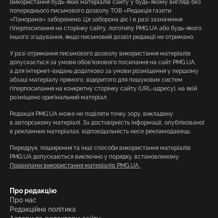
Використання будь-яких матеріалів сайту у будь-якому вигляді без
попереднього письмового дозволу ТОВ «Редакція газети
«Панорама» заборонено. Ця заборона діє і в разі зазначення
гіперпосилання на сторінку сайту, логотипу PMG.UA або будь-якого
іншого згадування, якщо письмовий дозвіл редакції не отримано.
У разі отримання письмового дозволу використання матеріалів
допускається за умови обов’язкового посилання на сайт PMG.UA,
а для інтернет-видань додатково за умови розміщення у першому
абзаці матеріалу прямого, відкритого для пошукових систем
гіперпосилання на конкретну сторінку сайту (URL-адресу), на якій
розміщено оригінальний матеріал.
Редакція PMG.UA може не поділяти точку зору, викладену
в авторському матеріалі. За достовірність інформації, опублікованої
в рекламних матеріалах, відповідальність несе рекламодавець.
Передрук, поширення та інші способи використання матеріалів
PMG.UA допускаються виключно у порядку, встановленому
Правилами використання матеріалів PMG.UA
.
Про редакцію
Про нас
Редакційна політика