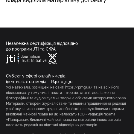
влада виділила матеріальну допомогу
Незалежна сертифікація відповідно
до програми JTI та CWA
Суб’єкт у сфері онлайн-медіа;
ідентифікатор медіа – R40-03130
Усі матеріали, розміщені на сайті https://pmg.ua/ та на всіх його
піддоменах, у тому числі тексти, інтерв’ю, статті, дослідження,
фотографічні та аудіовізуальні твори, є об’єктами авторського права.
Матеріали, створені журналістами та іншими працівниками редакції
у зв’язку з виконанням трудових обов’язків, є службовими творами,
виключні майнові права на які належать ТОВ «Редакція газети
«Панорама». Виключні майнові права на матеріали інших авторів
належать редакції на підставі відповідних договорів.