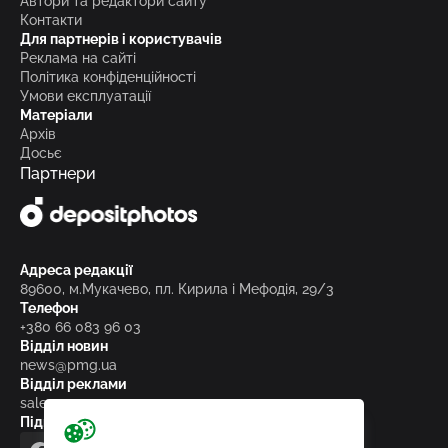
Автори та редактори сайту
Контакти
Для партнерів і користувачів
Реклама на сайті
Політика конфіденційності
Умови експлуатації
Матеріали
Архів
Досьє
Партнери
Адреса редакції
89600, м.Мукачево, пл. Кирила і Мефодія, 29/3
Телефон
+380 66 083 96 03
Відділ новин
news@pmg.ua
Відділ реклами
sales@pmg.ua
Підписуйтесь на нас у соціальних мережах