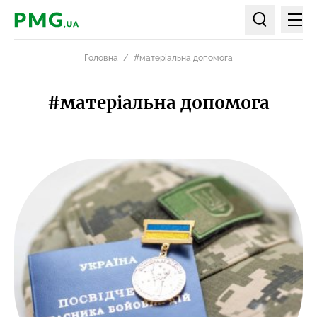
Мен
PMG.ua
Пошук по ст
Головна
#матеріальна допомога
#матеріальна допомога