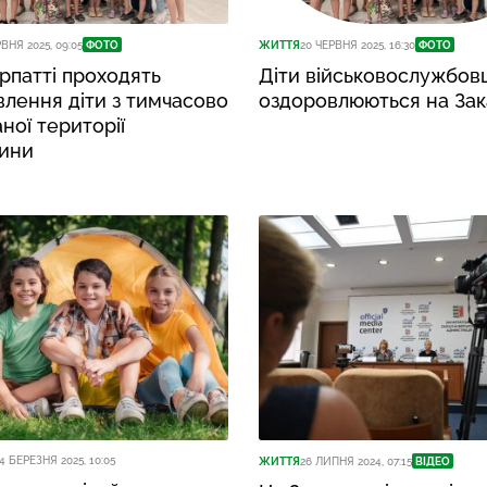
РВНЯ 2025, 09:05
ФОТО
ЖИТТЯ
20 ЧЕРВНЯ 2025, 16:30
ФОТО
рпатті проходять
Діти військовослужбовц
лення діти з тимчасово
оздоровлюються на Зак
ної території
ини
4 БЕРЕЗНЯ 2025, 10:05
ЖИТТЯ
26 ЛИПНЯ 2024, 07:15
ВІДЕО