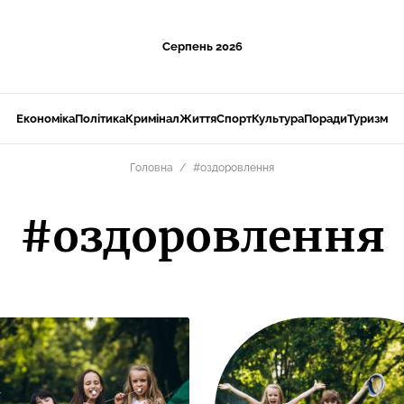
Серпень 2026
Економіка
Політика
Кримінал
Життя
Спорт
Культура
Поради
Туризм
Головна
#оздоровлення
#оздоровлення