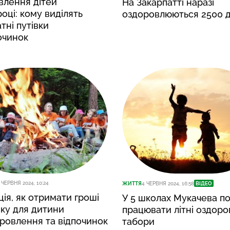
влення дітей
На Закарпатті наразі
році: кому виділять
оздоровлюються 2500 д
тні путівки
очинок
 ЧЕРВНЯ 2024, 10:24
ЖИТТЯ
4 ЧЕРВНЯ 2024, 16:58
ВІДЕО
ція, як отримати гроші
У 5 школах Мукачева п
вку для дитини
працювати літні оздоро
ровлення та відпочинок
табори