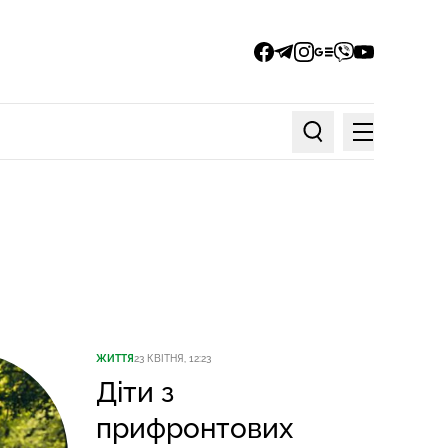
facebook
telegram
instagram
google_news
viber
youtube
Меню
Пошук по статтях
ЖИТТЯ
23 КВІТНЯ, 12:23
Діти з
прифронтових