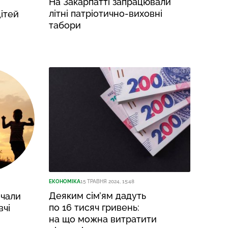
На Закарпатті запрацювали
літні патріотично-виховні
ітей
табори
ЕКОНОМІКА
15 ТРАВНЯ 2024, 15:48
Деяким сім’ям дадуть
очали
по 16 тисяч гривень:
вчі
на що можна витратити