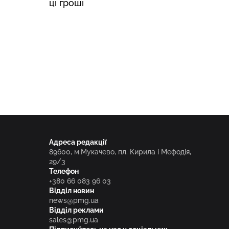
ці гроші
Адреса редакції
89600, м.Мукачево, пл. Кирила і Мефодія,
29/3
Телефон
+380 66 083 96 03
Відділ новин
news@pmg.ua
Відділ реклами
sales@pmg.ua