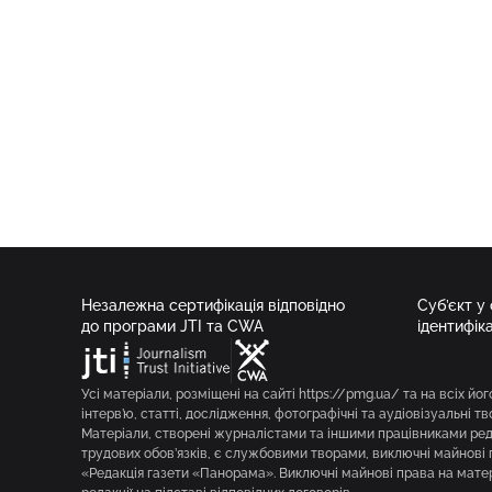
Незалежна сертифікація відповідно
Суб’єкт у
до програми JTI та CWA
ідентифік
Усі матеріали, розміщені на сайті https://pmg.ua/ та на всіх йог
інтерв’ю, статті, дослідження, фотографічні та аудіовізуальні т
Матеріали, створені журналістами та іншими працівниками реда
трудових обов’язків, є службовими творами, виключні майнові 
«Редакція газети «Панорама». Виключні майнові права на мате