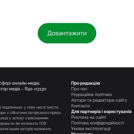
Довантажити
 сфері онлайн-медіа;
Про редакцію
атор медіа – R40-03130
Про нас
Редакційна політика
Автори та редактори сайту
Контакти
о піддоменах, у тому числі тексти,
Для партнерів і користувачів
вори, є об’єктами авторського права.
Реклама на сайті
кції у зв’язку з виконанням
Політика конфіденційності
права на які належать ТОВ
Умови експлуатації
ріали інших авторів належать