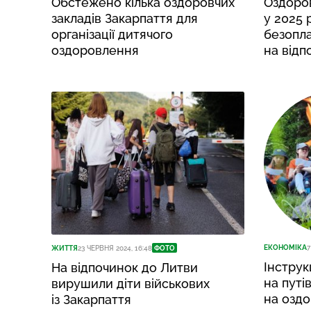
Обстежено кілька оздоровчих
Оздоро
закладів Закарпаття для
у 2025 
організації дитячого
безопла
оздоровлення
на відп
ЕКОНОМІКА
7
ЖИТТЯ
23 ЧЕРВНЯ 2024, 16:48
ФОТО
Інструк
На відпочинок до Литви
на путі
вирушили діти військових
на оздо
із Закарпаття