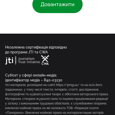
Довантажити
Незалежна сертифікація відповідно
до програми JTI та CWA
Суб’єкт у сфері онлайн-медіа;
ідентифікатор медіа – R40-03130
Усі матеріали, розміщені на сайті https://pmg.ua/ та на всіх його
піддоменах, у тому числі тексти, інтерв’ю, статті, дослідження,
фотографічні та аудіовізуальні твори, є об’єктами авторського права.
Матеріали, створені журналістами та іншими працівниками редакції
у зв’язку з виконанням трудових обов’язків, є службовими творами,
виключні майнові права на які належать ТОВ «Редакція газети
«Панорама». Виключні майнові права на матеріали інших авторів