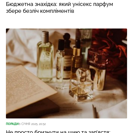
Бюджетна знахідка: який унісекс парфум
збере безліч компліментів
ПОРАДИ
6 СІЧНЯ 2025, 20:52
Не просто бризнути на шию та зап’ястя: