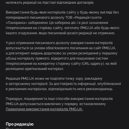
належать редакції на підставі відповідних договорів.
Використання будь-яких матеріалів сайту у будь-якому вигляді без
попереднього письмового дозволу ТОВ «Редакція газети
«Панорама» заборонено. Ця заборона діє і в разі зазначення
гіперпосилання на сторінку сайту, логотипу PMG.UA або будь-якого
іншого згадування, якщо письмовий дозвіл редакції не отримано.
У разі отримання письмового дозволу використання матеріалів
допускається за умови обов’язкового посилання на сайт PMG.UA,
а для інтернет-видань додатково за умови розміщення у першому
абзаці матеріалу прямого, відкритого для пошукових систем
гіперпосилання на конкретну сторінку сайту (URL-адресу), на якій
розміщено оригінальний матеріал.
Редакція PMG.UA може не поділяти точку зору, викладену
в авторському матеріалі. За достовірність інформації, опублікованої
в рекламних матеріалах, відповідальність несе рекламодавець.
Передрук, поширення та інші способи використання матеріалів
PMG.UA допускаються виключно у порядку, встановленому
Правилами використання матеріалів PMG.UA
.
Про редакцію