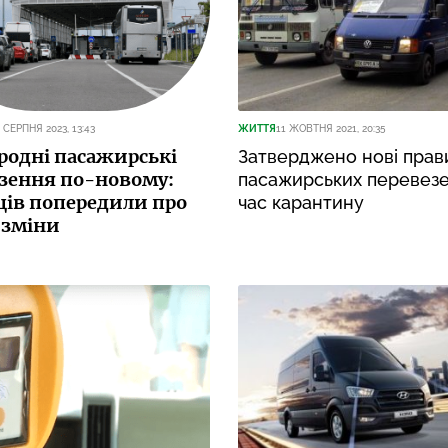
 СЕРПНЯ 2023, 13:43
ЖИТТЯ
11 ЖОВТНЯ 2021, 20:35
одні пасажирські
Затверджено нові прав
зення по-новому:
пасажирських перевезе
ців попередили про
час карантину
 зміни