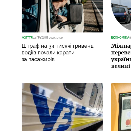
ЖИТТЯ
22 ГРУДНЯ 2025, 19:25
ЕКОНОМІКА
8
Міжнар
Штраф на 34 тисячі гривень:
переве
водіїв почали карати
україн
за пасажирів
великі