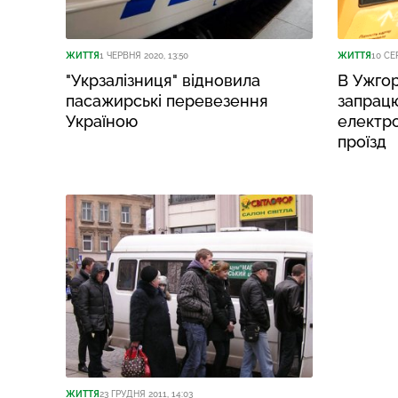
ЖИТТЯ
1 ЧЕРВНЯ 2020, 13:50
ЖИТТЯ
10 СЕ
"Укрзалізниця" відновила
В Ужгор
пасажирські перевезення
запрац
Україною
електро
проїзд
ЖИТТЯ
23 ГРУДНЯ 2011, 14:03