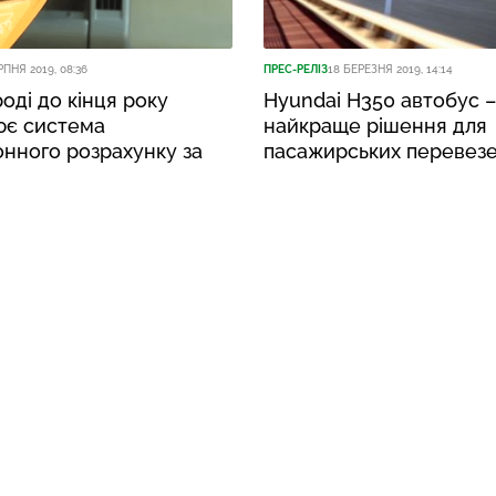
РПНЯ 2019, 08:36
ПРЕС-РЕЛІЗ
18 БЕРЕЗНЯ 2019, 14:14
оді до кінця року
Hyundai H350 автобус –
ює система
найкраще рішення для
нного розрахунку за
пасажирських перевез