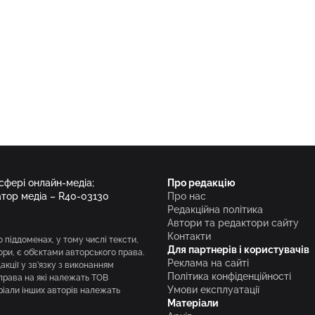
 сфері онлайн-медіа;
Про редакцію
атор медіа – R40-03130
Про нас
Редакційна політика
Автори та редактори сайту
Контакти
о піддоменах, у тому числі тексти,
Для партнерів і користувачів
вори, є об’єктами авторського права.
Реклама на сайті
кції у зв’язку з виконанням
Політика конфіденційності
права на які належать ТОВ
Умови експлуатації
ріали інших авторів належать
Матеріали