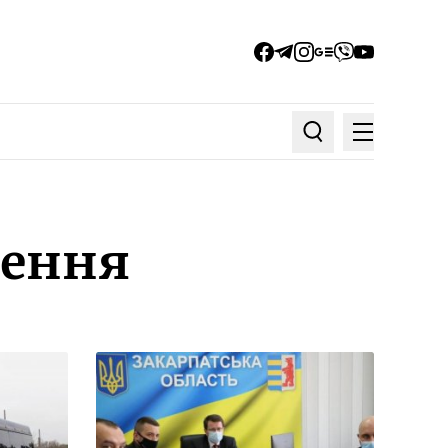
facebook
telegram
instagram
google_news
viber
youtube
Меню
Пошук по статтях
зення