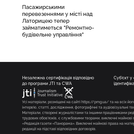
Пасажирськими
перевезеннями у місті над
Латорицею тепер
займатиметься "Ремонтно-
будівельне управління"
Незалежна сертифікація відповідно
Суб’єкт у
до програми JTI та CWA
ідентифік
Усі матеріали, розміщені на сайті https://pmg.ua/ та на всіх йог
інтерв’ю, статті, дослідження, фотографічні та аудіовізуальні т
Матеріали, створені журналістами та іншими працівниками реда
трудових обов’язків, є службовими творами, виключні майнові 
«Редакція газети «Панорама». Виключні майнові права на мате
редакції на підставі відповідних договорів.