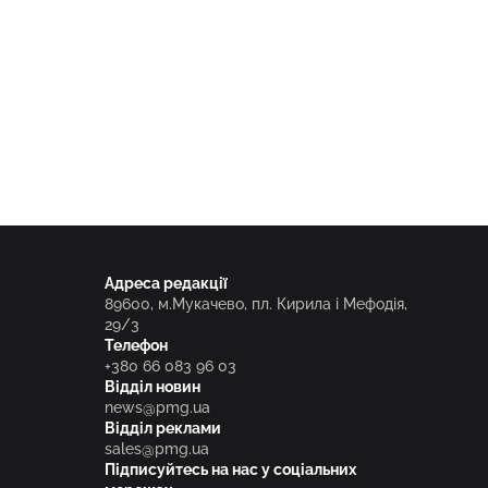
Адреса редакції
89600, м.Мукачево, пл. Кирила і Мефодія,
29/3
Телефон
+380 66 083 96 03
Відділ новин
news@pmg.ua
Відділ реклами
sales@pmg.ua
Підписуйтесь на нас у соціальних