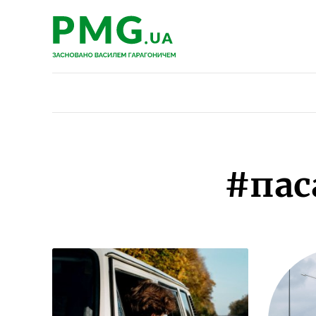
PMG.ua
PMG.ua
#пас