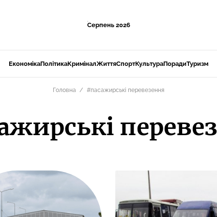
Серпень 2026
Економіка
Політика
Кримінал
Життя
Спорт
Культура
Поради
Туризм
Головна
#пасажирські перевезення
ажирські переве