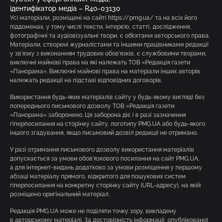
ідентифікатор медіа – R40-03130
Усі матеріали, розміщені на сайті https://pmg.ua/ та на всіх його
піддоменах, у тому числі тексти, інтерв’ю, статті, дослідження,
фотографічні та аудіовізуальні твори, є об’єктами авторського права.
Матеріали, створені журналістами та іншими працівниками редакції
у зв’язку з виконанням трудових обов’язків, є службовими творами,
виключні майнові права на які належать ТОВ «Редакція газети
«Панорама». Виключні майнові права на матеріали інших авторів
належать редакції на підставі відповідних договорів.
Використання будь-яких матеріалів сайту у будь-якому вигляді без
попереднього письмового дозволу ТОВ «Редакція газети
«Панорама» заборонено. Ця заборона діє і в разі зазначення
гіперпосилання на сторінку сайту, логотипу PMG.UA або будь-якого
іншого згадування, якщо письмовий дозвіл редакції не отримано.
У разі отримання письмового дозволу використання матеріалів
допускається за умови обов’язкового посилання на сайт PMG.UA,
а для інтернет-видань додатково за умови розміщення у першому
абзаці матеріалу прямого, відкритого для пошукових систем
гіперпосилання на конкретну сторінку сайту (URL-адресу), на якій
розміщено оригінальний матеріал.
Редакція PMG.UA може не поділяти точку зору, викладену
в авторському матеріалі. За достовірність інформації, опублікованої