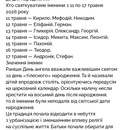
Хто святкуватиме іменини з 11 по 17 травня
2026 року
11 травня — Кирило, Мефодій, Никодим,
12 травня — Епіфаній, Герман,
13 травня — Гликерія, Олександр, Георгій,
14 травня — Ісидор, Микита, Максим, Леонтій,
15 травня — Пахомій,
16 травня — Теодор,
17 травня — Андронік, Стефан.
Значення іменин
Раніше День ангела вважали важливішим святом
за день «тілесного» народження. Та й називали
дітей впродовж століть, орієнтуючись передусім
на церковний календар. Оскільки малечу несли
хрестити на восьмий день після народження,
то й іменини були неподалік від світської дати
народження.
Ця традиція почала відходити в небуття
з урбанізацією і зменшенням впливу релігії
на суспільне життя. Батьки почали обирати для