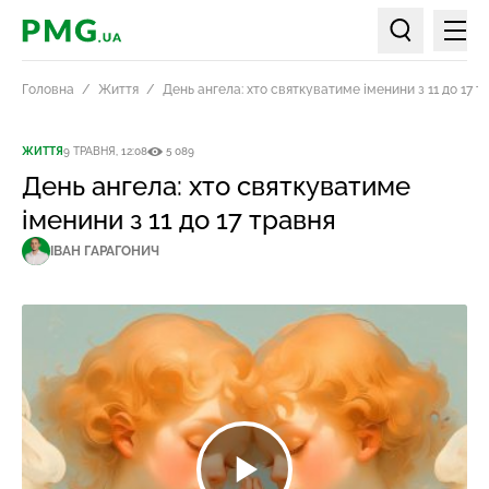
Мен
PMG.ua
Пошук по ст
Головна
Життя
День ангела: хто святкуватиме іменини з 11 до 17 т
ЖИТТЯ
9 ТРАВНЯ, 12:08
5 089
День ангела: хто святкуватиме
іменини з 11 до 17 травня
ІВАН ГАРАГОНИЧ