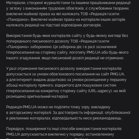
Матеріали, створені журналістами та іншими працівниками редакції
у зв’язку з виконанням трудових обов’язків, є службовими творами,
виключні майнові права на які належать ТОВ «Редакція газети
«Панорама». Виключні майнові права на матеріали інших авторів
належать редакції на підставі відповідних договорів.
Використання будь-яких матеріалів сайту у будь-якому вигляді без
попереднього письмового дозволу ТОВ «Редакція газети
«Панорама» заборонено. Ця заборона діє і в разі зазначення
гіперпосилання на сторінку сайту, логотипу PMG.UA або будь-якого
іншого згадування, якщо письмовий дозвіл редакції не отримано.
У разі отримання письмового дозволу використання матеріалів
допускається за умови обов’язкового посилання на сайт PMG.UA,
а для інтернет-видань додатково за умови розміщення у першому
абзаці матеріалу прямого, відкритого для пошукових систем
гіперпосилання на конкретну сторінку сайту (URL-адресу), на якій
розміщено оригінальний матеріал.
Редакція PMG.UA може не поділяти точку зору, викладену
в авторському матеріалі. За достовірність інформації, опублікованої
в рекламних матеріалах, відповідальність несе рекламодавець.
Передрук, поширення та інші способи використання матеріалів
PMG.UA допускаються виключно у порядку, встановленому