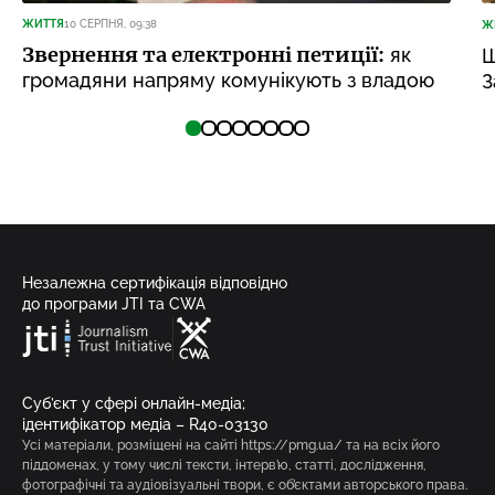
ЖИТТЯ
10 СЕРПНЯ, 09:38
Ж
Звернення та електронні петиції:
як
Щ
громадяни напряму комунікують з владою
З
Незалежна сертифікація відповідно
до програми JTI та CWA
Суб’єкт у сфері онлайн-медіа;
ідентифікатор медіа – R40-03130
Усі матеріали, розміщені на сайті https://pmg.ua/ та на всіх його
піддоменах, у тому числі тексти, інтерв’ю, статті, дослідження,
фотографічні та аудіовізуальні твори, є об’єктами авторського права.