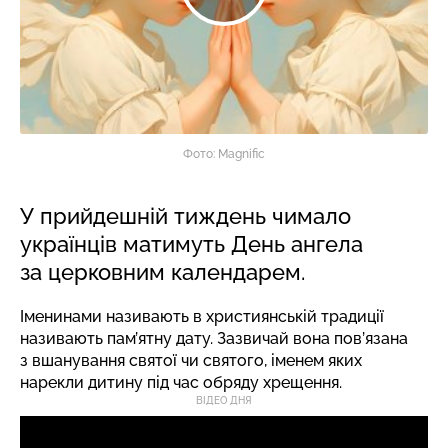
Фото: Magnific
У прийдешній тиждень чимало
українців матимуть День ангела
за церковним календарем.
Іменинами називають в християнській традиції
називають пам’ятну дату. Зазвичай вона пов’язана
з вшанування святої чи святого, іменем яких
нарекли дитину під час обряду хрещення.
ВІДЕО ДНЯ