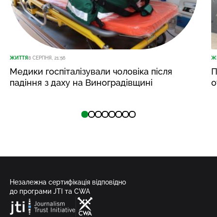
ЖИТТЯ
8 СЕРПНЯ, 21:56
Ж
Медики госпіталізували чоловіка після
П
падіння з даху на Виноградівщині
о
Незалежна сертифікація відповідно
до програми JTI та CWA