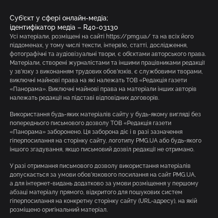
Суб’єкт у сфері онлайн-медіа;
ідентифікатор медіа – R40-03130
Усі матеріали, розміщені на сайті https://pmg.ua/ та на всіх його
піддоменах, у тому числі тексти, інтерв’ю, статті, дослідження,
фотографічні та аудіовізуальні твори, є об’єктами авторського права.
Матеріали, створені журналістами та іншими працівниками редакції
у зв’язку з виконанням трудових обов’язків, є службовими творами,
виключні майнові права на які належать ТОВ «Редакція газети
«Панорама». Виключні майнові права на матеріали інших авторів
належать редакції на підставі відповідних договорів.
Використання будь-яких матеріалів сайту у будь-якому вигляді без
попереднього письмового дозволу ТОВ «Редакція газети
«Панорама» заборонено. Ця заборона діє і в разі зазначення
гіперпосилання на сторінку сайту, логотипу PMG.UA або будь-якого
іншого згадування, якщо письмовий дозвіл редакції не отримано.
У разі отримання письмового дозволу використання матеріалів
допускається за умови обов’язкового посилання на сайт PMG.UA,
а для інтернет-видань додатково за умови розміщення у першому
абзаці матеріалу прямого, відкритого для пошукових систем
гіперпосилання на конкретну сторінку сайту (URL-адресу), на якій
розміщено оригінальний матеріал.