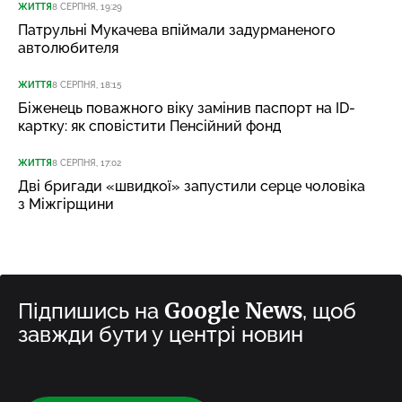
ЖИТТЯ
8 СЕРПНЯ, 19:29
Патрульні Мукачева впіймали задурманеного
автолюбителя
ЖИТТЯ
8 СЕРПНЯ, 18:15
Біженець поважного віку замінив паспорт на ID-
картку: як сповістити Пенсійний фонд
ЖИТТЯ
8 СЕРПНЯ, 17:02
Дві бригади «швидкої» запустили серце чоловіка
з Міжгірщини
Google News
Підпишись на
, щоб
завжди бути у центрі новин