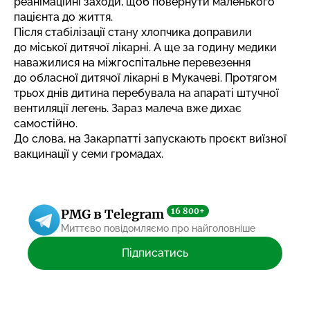
реанімаційні заходи, щоб повернути маленького
пацієнта до життя.
Після стабілізації стану хлопчика доправили
до міської дитячої лікарні. А ще за годину медики
наважилися на міжгоспітальне перевезення
до обласної дитячої лікарні в Мукачеві. Протягом
трьох днів дитина перебувала на апараті штучної
вентиляції легень. Зараз малеча вже дихає
самостійно.
До слова, на Закарпатті
запускають проєкт виїзної
вакцинації
у семи громадах.
16 800+
PMG в Telegram
Миттєво повідомляємо про найголовніше
Підписатись