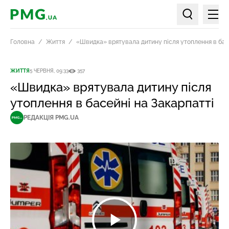
Мен
PMG.ua
Пошук по ст
Головна
Життя
«Швидка» врятувала дитину після утоплення в бас
ЖИТТЯ
5 ЧЕРВНЯ, 09:33
357
«Швидка» врятувала дитину після
утоплення в басейні на Закарпатті
РЕДАКЦІЯ PMG.UA