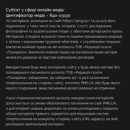
Суб’єкт у сфері онлайн-медіа;
ідентифікатор медіа – R40-03130
Усі матеріали, розміщені на сайті https://pmg.ua/ та на всіх його
піддоменах, у тому числі тексти, інтерв’ю, статті, дослідження,
фотографічні та аудіовізуальні твори, є об’єктами авторського права.
Матеріали, створені журналістами та іншими працівниками редакції
у зв’язку з виконанням трудових обов’язків, є службовими творами,
виключні майнові права на які належать ТОВ «Редакція газети
«Панорама». Виключні майнові права на матеріали інших авторів
належать редакції на підставі відповідних договорів.
Використання будь-яких матеріалів сайту у будь-якому вигляді без
попереднього письмового дозволу ТОВ «Редакція газети
«Панорама» заборонено. Ця заборона діє і в разі зазначення
гіперпосилання на сторінку сайту, логотипу PMG.UA або будь-якого
іншого згадування, якщо письмовий дозвіл редакції не отримано.
У разі отримання письмового дозволу використання матеріалів
допускається за умови обов’язкового посилання на сайт PMG.UA,
а для інтернет-видань додатково за умови розміщення у першому
абзаці матеріалу прямого, відкритого для пошукових систем
гіперпосилання на конкретну сторінку сайту (URL-адресу), на якій
розміщено оригінальний матеріал.