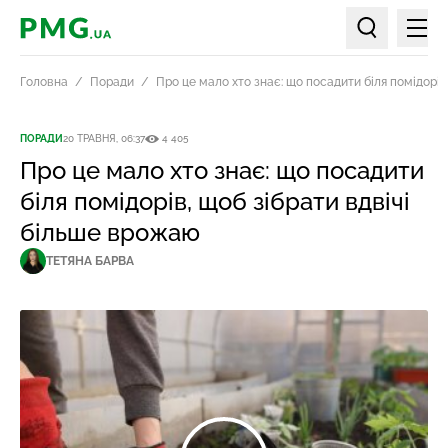
Мен
PMG.ua
Пошук по ст
Головна
Поради
Про це мало хто знає: що посадити біля помідорів
ПОРАДИ
20 ТРАВНЯ, 06:37
4 405
Про це мало хто знає: що посадити
біля помідорів, щоб зібрати вдвічі
більше врожаю
ТЕТЯНА БАРВА