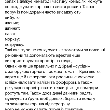
запах відлякує нематод і частину комах, які можуть
пошкоджувати коріння та листя рослин. Також
поруч із помідорами часто висаджують:
цибулю;
часник;
шпинат;
салат;
моркву;
петрушку.
Такі культури не конкурують із томатами за поживні
речовини та допомагають ефективніше
використовувати простір на грядці.
Однак не лише правильно підібрані «сусіди»
є запорукою гарного врожаю томатів. Крім цього,
варто ще й не переливати рослини, своєчасно
їх підживлювати калієм та фосфором, а також
регулярно провітрювати теплиці, якщо помідори
ростуть там. Також досвідчені дачники радять
мульчувати ґрунт, щоб довше зберігати вологу
та захищати коріння від перегріву.
Чого не можна садити поруч із томатами