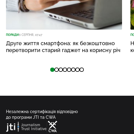
ПОРАДИ
6 СЕРПНЯ, 07:47
П
Друге життя смартфона: як безкоштовно
Н
перетворити старий гаджет на корисну річ
к
Незалежна сертифікація відповідно
до програми JTI та CWA