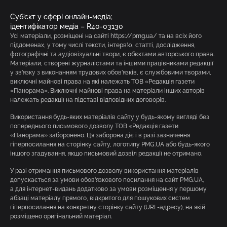
Суб’єкт у сфері онлайн-медіа;
ідентифікатор медіа – R40-03130
Усі матеріали, розміщені на сайті https://pmg.ua/ та на всіх його
піддоменах, у тому числі тексти, інтерв’ю, статті, дослідження,
фотографічні та аудіовізуальні твори, є об’єктами авторського права.
Матеріали, створені журналістами та іншими працівниками редакції
у зв’язку з виконанням трудових обов’язків, є службовими творами,
виключні майнові права на які належать ТОВ «Редакція газети
«Панорама». Виключні майнові права на матеріали інших авторів
належать редакції на підставі відповідних договорів.
Використання будь-яких матеріалів сайту у будь-якому вигляді без
попереднього письмового дозволу ТОВ «Редакція газети
«Панорама» заборонено. Ця заборона діє і в разі зазначення
гіперпосилання на сторінку сайту, логотипу PMG.UA або будь-якого
іншого згадування, якщо письмовий дозвіл редакції не отримано.
У разі отримання письмового дозволу використання матеріалів
допускається за умови обов’язкового посилання на сайт PMG.UA,
а для інтернет-видань додатково за умови розміщення у першому
абзаці матеріалу прямого, відкритого для пошукових систем
гіперпосилання на конкретну сторінку сайту (URL-адресу), на якій
розміщено оригінальний матеріал.