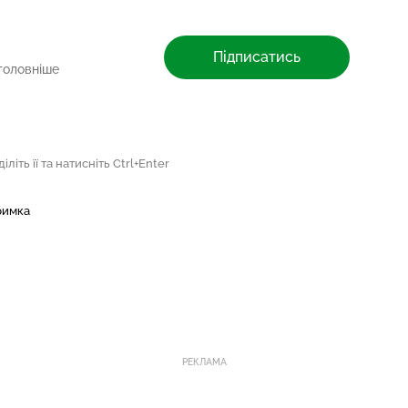
Підписатись
головніше
літь її та натисніть Ctrl+Enter
римка
РЕКЛАМА