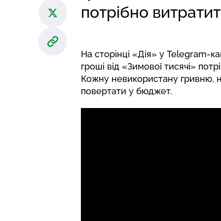
потрібно витратит
На
сторінці
«Дія» у Telegram-кан
гроші від «Зимової тисячі» пот
Кожну невикористану гривню, н
повертати у бюджет.