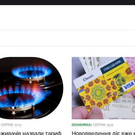
 СЕРПНЯ, 07:12
ЕКОНОМІКА
6 СЕРПНЯ, 05:21
живачів назвали тариф
Нововведення діє вже к