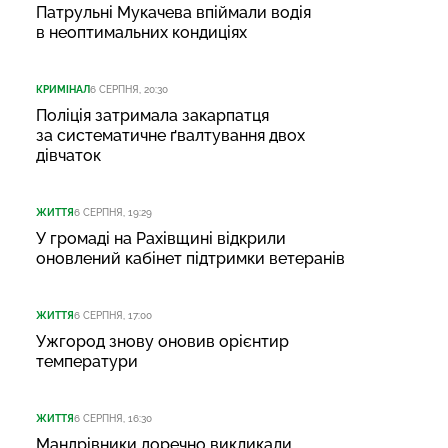
Патрульні Мукачева впіймали водія
в неоптимальних кондиціях
КРИМІНАЛ
6 СЕРПНЯ, 20:30
Поліція затримала закарпатця
за систематичне ґвалтування двох
дівчаток
ЖИТТЯ
6 СЕРПНЯ, 19:29
У громаді на Рахівщині відкрили
оновлений кабінет підтримки ветеранів
ЖИТТЯ
6 СЕРПНЯ, 17:00
Ужгород знову оновив орієнтир
температури
ЖИТТЯ
6 СЕРПНЯ, 16:30
Мандрівники доречно викликали