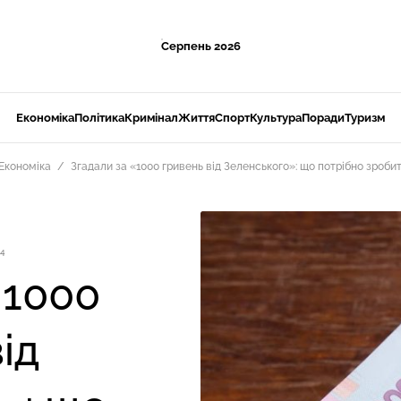
Серпень 2026
Економіка
Політика
Кримінал
Життя
Спорт
Культура
Поради
Туризм
Економіка
Згадали за «1000 гривень від Зеленського»: що потрібно зроби
94
«1000
ід