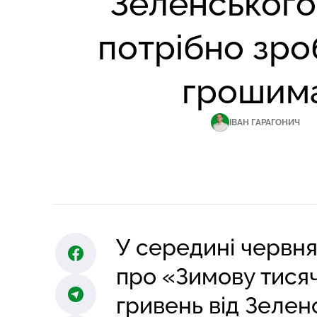
Зеленського
потрібно зро
грошим
ІВАН ГАРАГОНИЧ
У середині червня
про «Зимову тисяч
гривень від Зелен