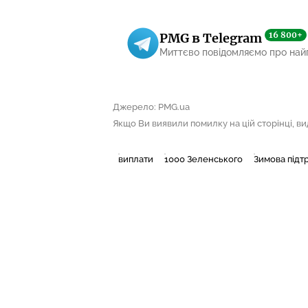
16 800+
PMG в Telegram
Миттєво повідомляємо про най
Джерело: PMG.ua
Якщо Ви виявили помилку на цій сторінці, виді
виплати
1000 Зеленського
Зимова підт