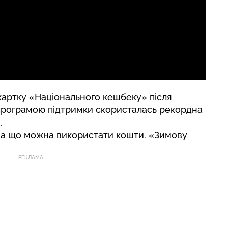
картку «Національного кешбеку» після
 програмою підтримки скористалась рекордна
.
на що можна використати кошти. «Зимову
РЕКЛАМА