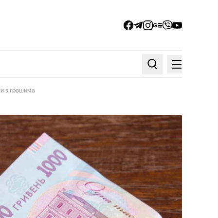
facebook
telegram
instagram
google_news
viber
youtube
Меню
Пошук по статтях
ти з грошима