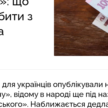
»: що
бити з
а
 для українців опублікували
у», відому в народі ще під н
ського». Наближається дедл