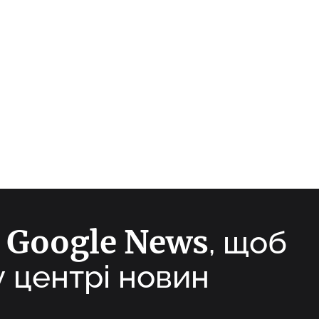
Google News
а
, щоб
у центрі новин