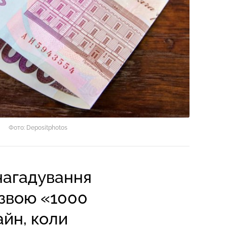
Фото: Depositphotos
 нагадування
азвою «1000
айн, коли