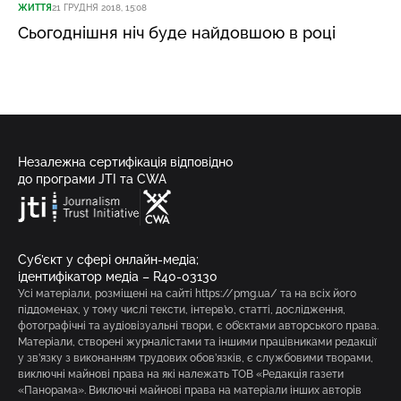
ЖИТТЯ
21 ГРУДНЯ 2018, 15:08
Сьогоднішня ніч буде найдовшою в році
Незалежна сертифікація відповідно
до програми JTI та CWA
Суб’єкт у сфері онлайн-медіа;
ідентифікатор медіа – R40-03130
Усі матеріали, розміщені на сайті https://pmg.ua/ та на всіх його
піддоменах, у тому числі тексти, інтерв’ю, статті, дослідження,
фотографічні та аудіовізуальні твори, є об’єктами авторського права.
Матеріали, створені журналістами та іншими працівниками редакції
у зв’язку з виконанням трудових обов’язків, є службовими творами,
виключні майнові права на які належать ТОВ «Редакція газети
«Панорама». Виключні майнові права на матеріали інших авторів