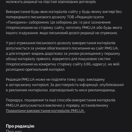
належать редакції на підставі відповідних договорів.
Використання будь-яких матеріалів сайту у будь-якому вигляді без
попереднього письмового дозволу ТОВ «Редакція газети
«Панорама» заборонено. Ця заборона діє і в разі зазначення
гіперпосилання на сторінку сайту, логотипу PMG.UA або будь-якого
іншого згадування, якщо письмовий дозвіл редакції не отримано.
У разі отримання письмового дозволу використання матеріалів
допускається за умови обов’язкового посилання на сайт PMG.UA,
а для інтернет-видань додатково за умови розміщення у першому
абзаці матеріалу прямого, відкритого для пошукових систем
гіперпосилання на конкретну сторінку сайту (URL-адресу), на якій
розміщено оригінальний матеріал.
Редакція PMG.UA може не поділяти точку зору, викладену
в авторському матеріалі. За достовірність інформації, опублікованої
в рекламних матеріалах, відповідальність несе рекламодавець.
Передрук, поширення та інші способи використання матеріалів
PMG.UA допускаються виключно у порядку, встановленому
Правилами використання матеріалів PMG.UA
.
Про редакцію
Про нас