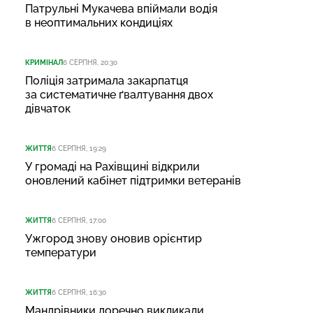
Патрульні Мукачева впіймали водія
в неоптимальних кондиціях
КРИМІНАЛ
6 СЕРПНЯ, 20:30
Поліція затримала закарпатця
за систематичне ґвалтування двох
дівчаток
ЖИТТЯ
6 СЕРПНЯ, 19:29
У громаді на Рахівщині відкрили
оновлений кабінет підтримки ветеранів
ЖИТТЯ
6 СЕРПНЯ, 17:00
Ужгород знову оновив орієнтир
температури
ЖИТТЯ
6 СЕРПНЯ, 16:30
Мандрівники доречно викликали