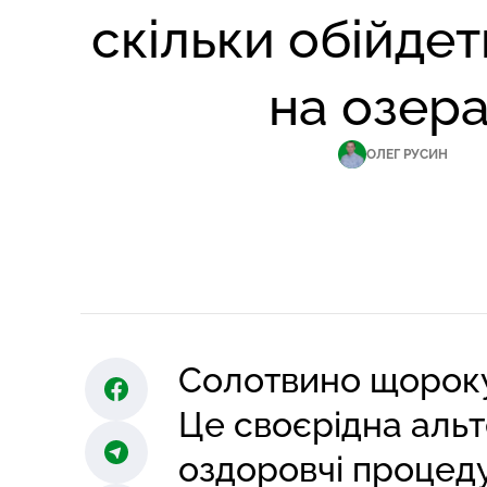
скільки обійдет
на озер
ОЛЕГ РУСИН
Солотвино щороку 
Це своєрідна аль
оздоровчі процеду