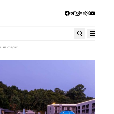
facebook
telegram
instagram
google_news
viber
youtube
Меню
Пошук по статтях
нь на озерах