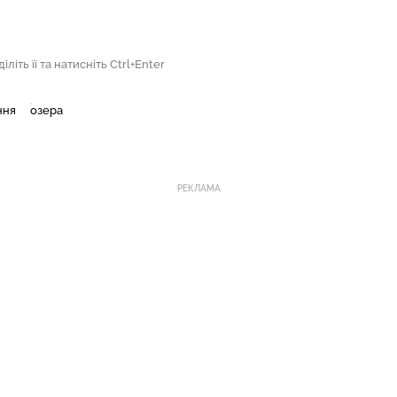
літь її та натисніть Ctrl+Enter
ння
озера
РЕКЛАМА