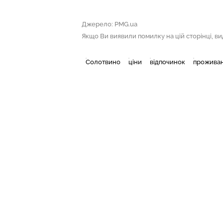
Джерело: PMG.ua
Якщо Ви виявили помилку на цій сторінці, виді
Солотвино
ціни
відпочинок
прожива