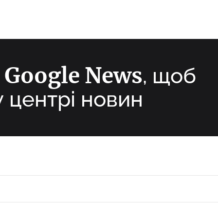
Google News
а
, щоб
у центрі новин