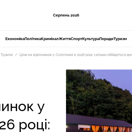
Серпень 2026
Економіка
Політика
Кримінал
Життя
Спорт
Культура
Поради
Туризм
Туризм
Ціни на відпочинок у Солотвині в 2026 році: скільки обійдеться де
чинок у
26 році: