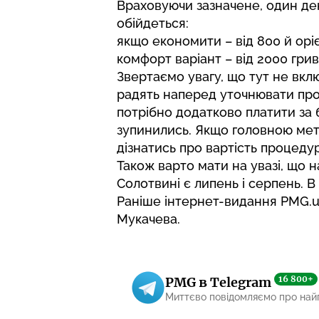
Враховуючи зазначене, один ден
обійдеться:
якщо економити – від 800 й орі
комфорт варіант – від 2000 грив
Звертаємо увагу, що тут не вклю
радять наперед уточнювати про 
потрібно додатково платити за 
зупинились. Якщо головною мет
дізнатись про вартість процедур
Також варто мати на увазі, що 
Солотвині є липень і серпень. В
Раніше інтернет-видання PMG.u
Мукачева
.
16 800+
PMG в Telegram
Миттєво повідомляємо про най