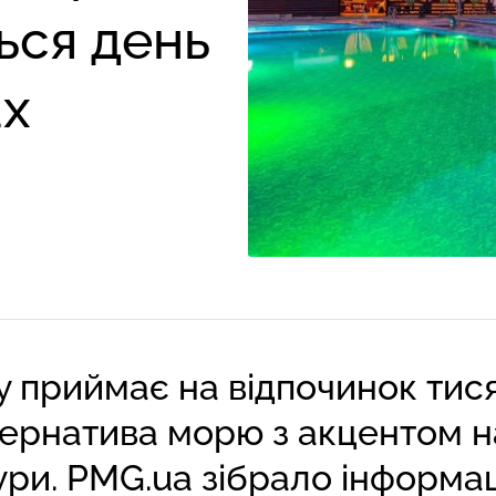
ься день
ах
приймає на відпочинок тисяч
тернатива морю з акцентом н
ри. PMG.ua зібрало інформацію