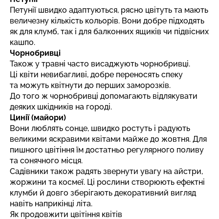
Петунії швидко адаптуються, рясно цвітуть та мають
величезну кількість кольорів. Вони добре підходять
як для клумб, так і для балконних ящиків чи підвісних
кашпо.
Чорнобривці
Також у травні часто висаджують чорнобривці.
Ці квіти невибагливі, добре переносять спеку
та можуть квітнути до перших заморозків.
До того ж чорнобривці допомагають відлякувати
деяких шкідників на городі.
Цинії (майори)
Вони люблять сонце, швидко ростуть і радують
великими яскравими квітами майже до жовтня. Для
пишного цвітіння їм достатньо регулярного поливу
та сонячного місця.
Садівники також радять звернути увагу на айстри,
жоржини та космеї. Ці рослини створюють ефектні
клумби й довго зберігають декоративний вигляд
навіть наприкінці літа.
Як продовжити цвітіння квітів