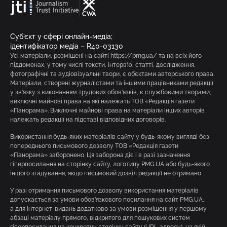
Суб’єкт у сфері онлайн-медіа;
ідентифікатор медіа – R40-03130
Усі матеріали, розміщені на сайті https://pmg.ua/ та на всіх його
піддоменах, у тому числі тексти, інтерв’ю, статті, дослідження,
фотографічні та аудіовізуальні твори, є об’єктами авторського права.
Матеріали, створені журналістами та іншими працівниками редакції
у зв’язку з виконанням трудових обов’язків, є службовими творами,
виключні майнові права на які належать ТОВ «Редакція газети
«Панорама». Виключні майнові права на матеріали інших авторів
належать редакції на підставі відповідних договорів.
Використання будь-яких матеріалів сайту у будь-якому вигляді без
попереднього письмового дозволу ТОВ «Редакція газети
«Панорама» заборонено. Ця заборона діє і в разі зазначення
гіперпосилання на сторінку сайту, логотипу PMG.UA або будь-якого
іншого згадування, якщо письмовий дозвіл редакції не отримано.
У разі отримання письмового дозволу використання матеріалів
допускається за умови обов’язкового посилання на сайт PMG.UA,
а для інтернет-видань додатково за умови розміщення у першому
абзаці матеріалу прямого, відкритого для пошукових систем
гіперпосилання на конкретну сторінку сайту (URL-адресу), на якій