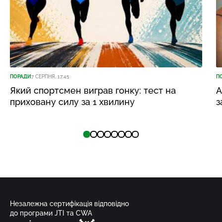
ПОРАДИ
7 СЕРПНЯ, 17:45
П
Який спортсмен виграв гонку: тест на
А
приховану силу за 1 хвилину
з
Незалежна сертифікація відповідно
до програми JTI та CWA