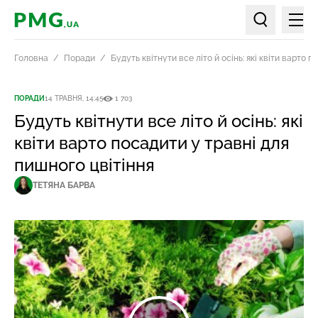
Мен
PMG.ua
Пошук по ст
Головна
Поради
Будуть квітнути все літо й осінь: які квіти варто 
ПОРАДИ
14 ТРАВНЯ, 14:45
1 703
Будуть квітнути все літо й осінь: які
квіти варто посадити у травні для
пишного цвітіння
ТЕТЯНА БАРВА