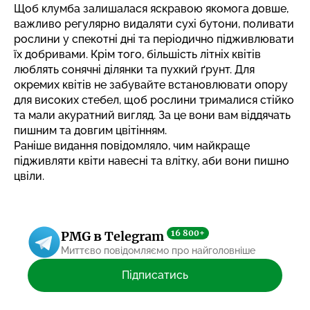
Щоб клумба залишалася яскравою якомога довше,
важливо регулярно видаляти сухі бутони, поливати
рослини у спекотні дні та періодично підживлювати
їх добривами. Крім того, більшість літніх квітів
люблять сонячні ділянки та пухкий ґрунт. Для
окремих квітів не забувайте встановлювати опору
для високих стебел, щоб рослини трималися стійко
та мали акуратний вигляд. За це вони вам віддячать
пишним та довгим цвітінням.
Раніше видання повідомляло,
чим найкраще
підживляти квіти навесні та влітку, аби вони пишно
цвіли
.
16 800+
PMG в Telegram
Миттєво повідомляємо про найголовніше
Підписатись