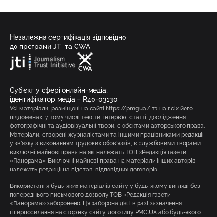
Незалежна сертифікація відповідно
до програми JTI та CWA
Суб’єкт у сфері онлайн-медіа;
ідентифікатор медіа – R40-03130
Усі матеріали, розміщені на сайті https://pmg.ua/ та на всіх його
піддоменах, у тому числі тексти, інтерв’ю, статті, дослідження,
фотографічні та аудіовізуальні твори, є об’єктами авторського права.
Матеріали, створені журналістами та іншими працівниками редакції
у зв’язку з виконанням трудових обов’язків, є службовими творами,
виключні майнові права на які належать ТОВ «Редакція газети
«Панорама». Виключні майнові права на матеріали інших авторів
належать редакції на підставі відповідних договорів.
Використання будь-яких матеріалів сайту у будь-якому вигляді без
попереднього письмового дозволу ТОВ «Редакція газети
«Панорама» заборонено. Ця заборона діє і в разі зазначення
гіперпосилання на сторінку сайту, логотипу PMG.UA або будь-якого