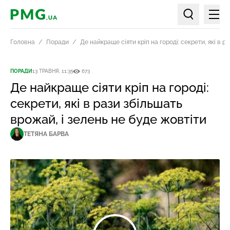
Мен
PMG.ua
Пошук по ст
Головна
Поради
Де найкраще сіяти кріп на городі: секрети, які в 
ПОРАДИ
13 ТРАВНЯ, 11:35
673
Де найкраще сіяти кріп на городі:
секрети, які в рази збільшать
врожай, і зелень не буде жовтіти
ТЕТЯНА БАРВА