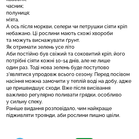
часник;
полуниця;
м’ята.
А ось після моркви, селери чи петрушки сіяти кріп
небажано. Ці рослини мають схожі хвороби
та можуть виснажувати ґрунт.
Як отримати зелень усе літо
Аби постійно був свіжий та соковитий кріп, його
потрібні сіяти кожні 10-14 днів, але не лише
один раз. Тоді нова зелень буде поступово
з’являтися упродовж всього сезону. Перед посівом
насіння можна замочити у теплій воді на добу, адже
це пришвидшує сходи. Вже після висівання
важливо регулярно поливати грядки, особливо
у сильну спеку.
Раніше видання розповідало,
чим найкраще
підживляти троянди, аби рослини пишно цвіли
.