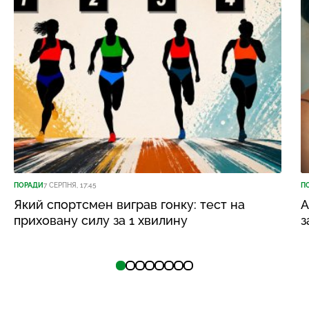
ПОРАДИ
7 СЕРПНЯ, 17:45
П
Який спортсмен виграв гонку: тест на
А
приховану силу за 1 хвилину
з