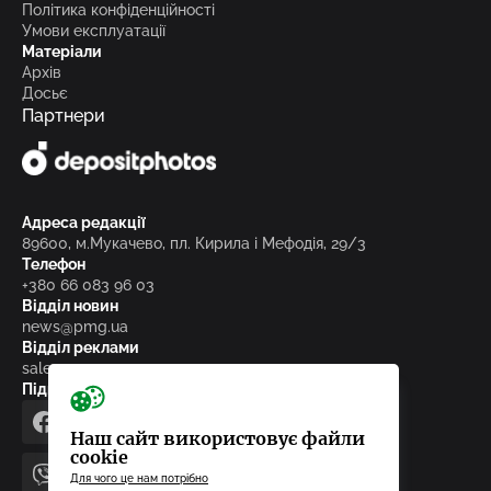
Політика конфіденційності
Умови експлуатації
Матеріали
Архів
Досьє
Партнери
Адреса редакції
89600, м.Мукачево, пл. Кирила і Мефодія, 29/3
Телефон
+380 66 083 96 03
Відділ новин
news@pmg.ua
Відділ реклами
sales@pmg.ua
Підписуйтесь на нас у соціальних мережах
facebook
telegram
instagram
google_news
Наш сайт використовує файли
cookie
Для чого це нам потрібно
viber
youtube