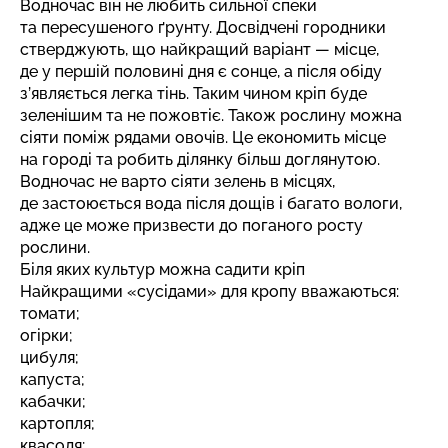
Водночас він не любить сильної спеки
та пересушеного ґрунту. Досвідчені городники
стверджують, що найкращий варіант — місце,
де у першій половині дня є сонце, а після обіду
з’являється легка тінь. Таким чином кріп буде
зеленішим та не пожовтіє. Також рослину можна
сіяти поміж рядами овочів. Це економить місце
на городі та робить ділянку більш доглянутою.
Водночас не варто сіяти зелень в місцях,
де застоюється вода після дощів і багато вологи,
адже це може призвести до поганого росту
рослини.
Біля яких культур можна садити кріп
Найкращими «сусідами» для кропу вважаються:
томати;
огірки;
цибуля;
капуста;
кабачки;
картопля;
квасоля;