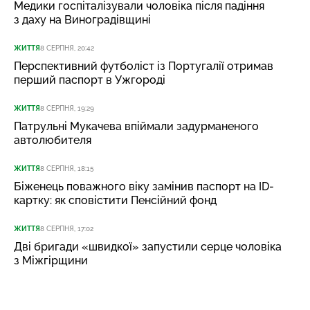
Медики госпіталізували чоловіка після падіння
з даху на Виноградівщині
ЖИТТЯ
8 СЕРПНЯ, 20:42
Перспективний футболіст із Португалії отримав
перший паспорт в Ужгороді
ЖИТТЯ
8 СЕРПНЯ, 19:29
Патрульні Мукачева впіймали задурманеного
автолюбителя
ЖИТТЯ
8 СЕРПНЯ, 18:15
Біженець поважного віку замінив паспорт на ID-
картку: як сповістити Пенсійний фонд
ЖИТТЯ
8 СЕРПНЯ, 17:02
Дві бригади «швидкої» запустили серце чоловіка
з Міжгірщини