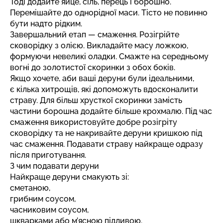
Тоді додайте яйце, сіль, перець і борошно.
Перемішайте до однорідної маси. Тісто не повинно
бути надто рідким.
Завершальний етап — смаження. Розігрійте
сковорідку з олією. Викладайте масу ложкою,
формуючи невеликі оладки. Смажте на середньому
вогні до золотистої скоринки з обох боків.
Якщо хочете, аби ваші деруни були ідеальними,
є кілька хитрощів, які допоможуть вдосконалити
страву. Для більш хрусткої скоринки замість
частини борошна додайте більше крохмалю. Під час
смаження використовуйте добре розігріту
сковорідку та не накривайте деруни кришкою під
час смаження. Подавати страву найкраще одразу
після приготування.
З чим подавати деруни
Найкраще деруни смакують зі:
сметаною,
грибним соусом,
часниковим соусом,
шкварками або м’ясною підливою.