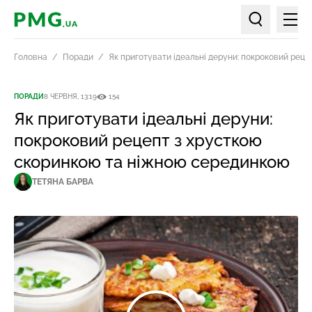
Мен
PMG.ua
Пошук по ст
Головна
Поради
Як приготувати ідеальні деруни: покроковий рец
ПОРАДИ
8 ЧЕРВНЯ, 13:19
154
Як приготувати ідеальні деруни:
покроковий рецепт з хрусткою
скоринкою та ніжною серединкою
ТЕТЯНА БАРВА