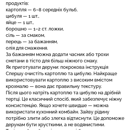
продуктів:
картопля — 6–8 середніх бульб,
цибуля — 1 шт.,
яйце — 1 шт.,
борошно — 1–2 ст. ложки,
сіль — за смаком,
перець — за бажанням,
олія для смаження.
За бажанням можна додати часник або трохи
сметани в тісто для більш ніжного смаку.
Як приготувати деруни: покрокова інструкція
Спершу очистіть картоплю та цибулю. Найкраще
використовувати картоплю з високим вмістом
крохмалю — вона дає правильну текстуру.
Після цього натріть картоплю та цибулю на дрібній
тертці. Це класичний спосіб, який забезпечує ніжну
консистенцію. Якщо хочете швидше — можна
використати кухонний комбайн. Зайву рідину
потрібно злити або злегка відтиснути. Це допоможе
дерунам бути хрусткими, а не водянистими.