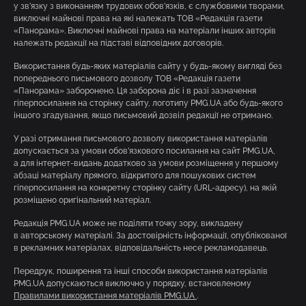
у зв’язку з виконанням трудових обов’язків, є службовими творами,
виключні майнові права на які належать ТОВ «Редакція газети
«Панорама». Виключні майнові права на матеріали інших авторів
належать редакції на підставі відповідних договорів.
Використання будь-яких матеріалів сайту у будь-якому вигляді без
попереднього письмового дозволу ТОВ «Редакція газети
«Панорама» заборонено. Ця заборона діє і в разі зазначення
гіперпосилання на сторінку сайту, логотипу PMG.UA або будь-якого
іншого згадування, якщо письмовий дозвіл редакції не отримано.
У разі отримання письмового дозволу використання матеріалів
допускається за умови обов’язкового посилання на сайт PMG.UA,
а для інтернет-видань додатково за умови розміщення у першому
абзаці матеріалу прямого, відкритого для пошукових систем
гіперпосилання на конкретну сторінку сайту (URL-адресу), на якій
розміщено оригінальний матеріал.
Редакція PMG.UA може не поділяти точку зору, викладену
в авторському матеріалі. За достовірність інформації, опублікованої
в рекламних матеріалах, відповідальність несе рекламодавець.
Передрук, поширення та інші способи використання матеріалів
PMG.UA допускаються виключно у порядку, встановленому
Правилами використання матеріалів PMG.UA
.