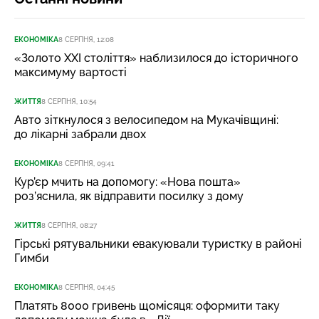
ЕКОНОМІКА
8 СЕРПНЯ, 12:08
«Золото XXI століття» наблизилося до історичного
максимуму вартості
ЖИТТЯ
8 СЕРПНЯ, 10:54
Авто зіткнулося з велосипедом на Мукачівщині:
до лікарні забрали двох
ЕКОНОМІКА
8 СЕРПНЯ, 09:41
Кур’єр мчить на допомогу: «Нова пошта»
роз’яснила, як відправити посилку з дому
ЖИТТЯ
8 СЕРПНЯ, 08:27
Гірські рятувальники евакуювали туристку в районі
Гимби
ЕКОНОМІКА
8 СЕРПНЯ, 04:45
Платять 8000 гривень щомісяця: оформити таку