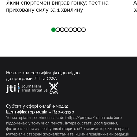
Який спортсмен виграв гонку: тест на
А
приховану силу за 1 хвилину
з
Незалежна сертифікація відповідно
до програми JTI та CWA
Суб’єкт у сфері онлайн-медіа;
ідентифікатор медіа – R40-03130
Усі матеріали, розміщені на сайті https://pmg.ua/ та на всіх його
піддоменах, у тому числі тексти, інтерв’ю, статті, дослідження,
фотографічні та аудіовізуальні твори, є об’єктами авторського права.
Матеріали, створені журналістами та іншими працівниками редакції