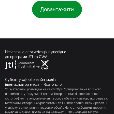
Довантажити
Незалежна сертифікація відповідно
до програми JTI та CWA
Суб’єкт у сфері онлайн-медіа;
ідентифікатор медіа – R40-03130
Усі матеріали, розміщені на сайті https://pmg.ua/ та на всіх його
піддоменах, у тому числі тексти, інтерв’ю, статті, дослідження,
фотографічні та аудіовізуальні твори, є об’єктами авторського права.
Матеріали, створені журналістами та іншими працівниками редакції
у зв’язку з виконанням трудових обов’язків, є службовими творами,
виключні майнові права на які належать ТОВ «Редакція газети