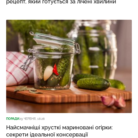
рецепт, який готується за лічені хвилини
ПОРАДИ
29 ЧЕРВНЯ, 18:28
Найсмачніші хрусткі мариновані огірки:
секрети ідеальної консервації