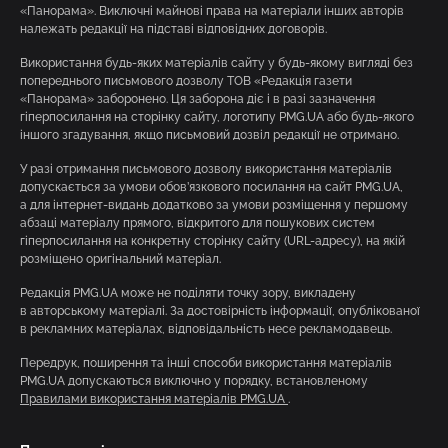
«Панорама». Виключні майнові права на матеріали інших авторів
належать редакції на підставі відповідних договорів.
Використання будь-яких матеріалів сайту у будь-якому вигляді без
попереднього письмового дозволу ТОВ «Редакція газети
«Панорама» заборонено. Ця заборона діє і в разі зазначення
гіперпосилання на сторінку сайту, логотипу PMG.UA або будь-якого
іншого згадування, якщо письмовий дозвіл редакції не отримано.
У разі отримання письмового дозволу використання матеріалів
допускається за умови обов’язкового посилання на сайт PMG.UA,
а для інтернет-видань додатково за умови розміщення у першому
абзаці матеріалу прямого, відкритого для пошукових систем
гіперпосилання на конкретну сторінку сайту (URL-адресу), на якій
розміщено оригінальний матеріал.
Редакція PMG.UA може не поділяти точку зору, викладену
в авторському матеріалі. За достовірність інформації, опублікованої
в рекламних матеріалах, відповідальність несе рекламодавець.
Передрук, поширення та інші способи використання матеріалів
PMG.UA допускаються виключно у порядку, встановленому
Правилами використання матеріалів PMG.UA
.