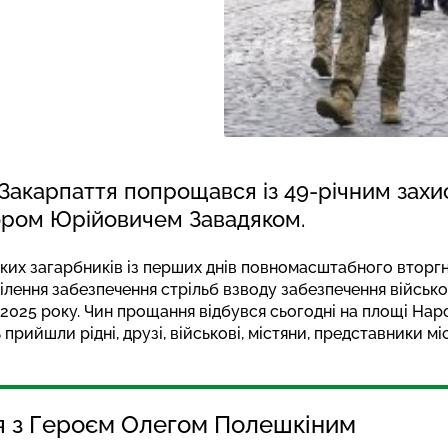
Закарпаття попрощався із 49-річним зах
ром Юрійовичем Завадяком.
ких загарбників із перших днів повномасштабного вторгне
ілення забезпечення стрільб взводу забезпечення військов
2025 року. Чин прощання відбувся сьогодні на площі Нар
рийшли рідні, друзі, військові, містяни, представники мі
я з Героєм Олегом Полешкіним