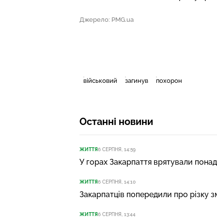
Джерело: PMG.ua
військовий
загинув
похорон
Останні новини
ЖИТТЯ
6 СЕРПНЯ, 14:59
У горах Закарпаття врятували понад
ЖИТТЯ
6 СЕРПНЯ, 14:10
Закарпатців попередили про різку з
ЖИТТЯ
6 СЕРПНЯ, 13:44