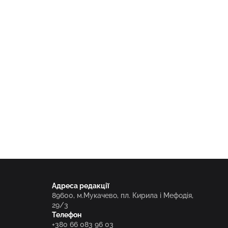
Адреса редакції
89600, м.Мукачево, пл. Кирила і Мефодія,
29/3
Телефон
+380 66 083 96 03