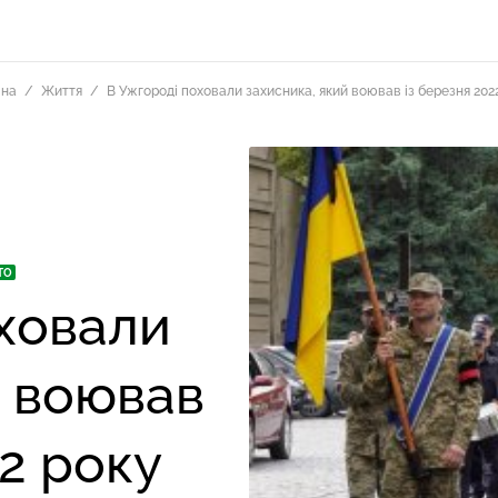
вна
Життя
В Ужгороді поховали захисника, який воював із березня 202
ТО
ховали
й воював
22 року