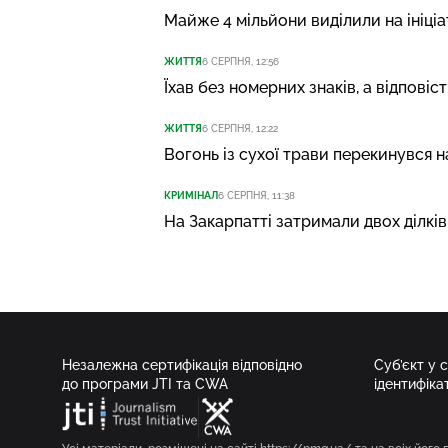
Майже 4 мільйони виділили на ініціа
ЖИТТЯ
6 СЕРПНЯ, 12:56
Їхав без номерних знаків, а відпові
ЖИТТЯ
6 СЕРПНЯ, 12:22
Вогонь із сухої трави перекинувся н
КРИМІНАЛ
6 СЕРПНЯ, 11:38
На Закарпатті затримали двох ділкі
Незалежна сертифікація відповідно
Суб’єкт у 
до програми JTI та CWA
ідентифіка