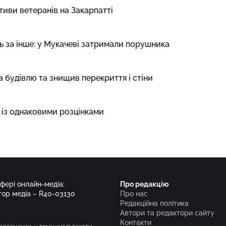
тиви ветеранів на Закарпатті
сть за інше: у Мукачеві затримали порушника
а будівлю та знищив перекриття і стіни
в із однаковими розцінками
сфері онлайн-медіа;
Про редакцію
тор медіа – R40-03130
Про нас
Редакційна політика
Автори та редактори сайту
Контакти