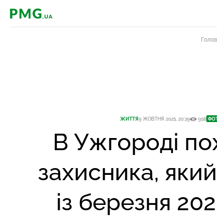
PMG.ua
Голо
ЖИТТЯ
9 ЖОВТНЯ 2025, 20:39
958
ФО
В Ужгороді по
захисника, яки
із березня 20