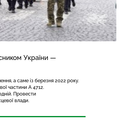
исником України —
ння, а саме із березня 2022 року.
ої частини А 4712.
одній. Провести
сцевої влади.