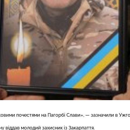
овими почестями на Пагорбі Слави», — зазначили в Ужгород
їну віддав молодий
захисник із Закарпаття
.