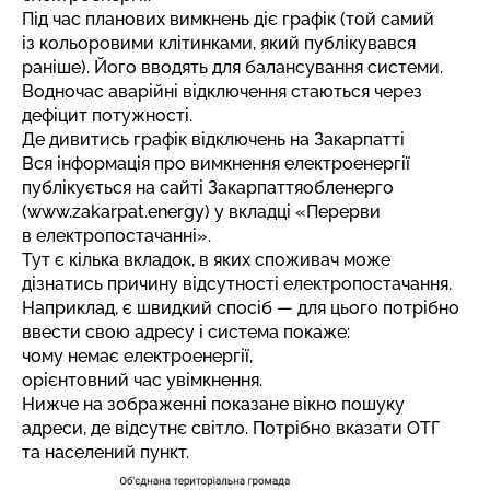
Під час планових вимкнень діє графік (той самий
із кольоровими клітинками, який публікувався
раніше). Його вводять для балансування системи.
Водночас аварійні відключення стаються через
дефіцит потужності.
Де дивитись графік відключень на Закарпатті
Вся інформація про вимкнення електроенергії
публікується на сайті Закарпаттяобленерго
(www.zakarpat.energy) у вкладці «Перерви
в електропостачанні».
Тут є кілька вкладок, в яких споживач може
дізнатись причину відсутності електропостачання.
Наприклад, є швидкий спосіб — для цього потрібно
ввести свою адресу і система покаже:
чому немає електроенергії,
орієнтовний час увімкнення.
Нижче на зображенні показане вікно пошуку
адреси, де відсутнє світло. Потрібно вказати ОТГ
та населений пункт.