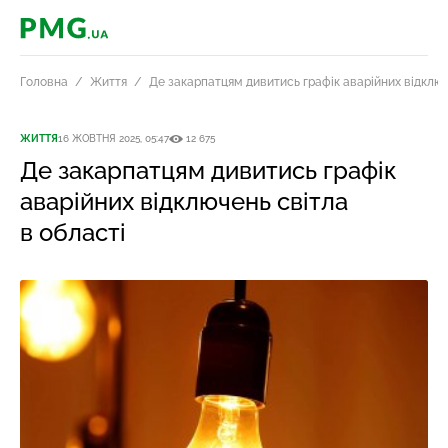
PMG.ua
Головна
Життя
Де закарпатцям дивитись графік аварійних відключ
ЖИТТЯ
16 ЖОВТНЯ 2025, 05:47
12 675
Де закарпатцям дивитись графік
аварійних відключень світла
в області