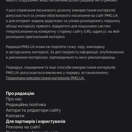
іншого згадування, якщо письмовий дозвіл редакції не отримано.
У разі отримання письмового дозволу використання матеріалів
допускається за умови обов’язкового посилання на сайт PMG.UA,
а для інтернет-видань додатково за умови розміщення у першому
абзаці матеріалу прямого, відкритого для пошукових систем
гіперпосилання на конкретну сторінку сайту (URL-адресу), на якій
розміщено оригінальний матеріал.
Редакція PMG.UA може не поділяти точку зору, викладену
в авторському матеріалі. За достовірність інформації, опублікованої
в рекламних матеріалах, відповідальність несе рекламодавець.
Передрук, поширення та інші способи використання матеріалів
PMG.UA допускаються виключно у порядку, встановленому
Правилами використання матеріалів PMG.UA
.
Про редакцію
Про нас
Редакційна політика
Автори та редактори сайту
Контакти
Для партнерів і користувачів
Реклама на сайті