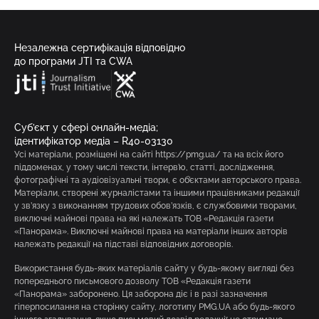
Незалежна сертифікація відповідно
до програми JTI та CWA
Суб’єкт у сфері онлайн-медіа;
ідентифікатор медіа – R40-03130
Усі матеріали, розміщені на сайті https://pmg.ua/ та на всіх його
піддоменах, у тому числі тексти, інтерв’ю, статті, дослідження,
фотографічні та аудіовізуальні твори, є об’єктами авторського права.
Матеріали, створені журналістами та іншими працівниками редакції
у зв’язку з виконанням трудових обов’язків, є службовими творами,
виключні майнові права на які належать ТОВ «Редакція газети
«Панорама». Виключні майнові права на матеріали інших авторів
належать редакції на підставі відповідних договорів.
Використання будь-яких матеріалів сайту у будь-якому вигляді без
попереднього письмового дозволу ТОВ «Редакція газети
«Панорама» заборонено. Ця заборона діє і в разі зазначення
гіперпосилання на сторінку сайту, логотипу PMG.UA або будь-якого