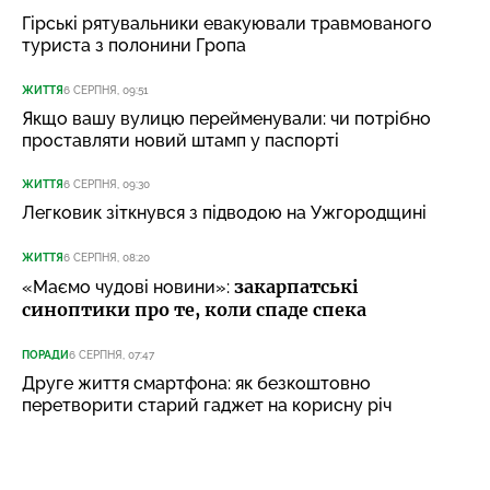
Гірські рятувальники евакуювали травмованого
туриста з полонини Гропа
ЖИТТЯ
6 СЕРПНЯ, 09:51
Якщо вашу вулицю перейменували: чи потрібно
проставляти новий штамп у паспорті
ЖИТТЯ
6 СЕРПНЯ, 09:30
Легковик зіткнувся з підводою на Ужгородщині
ЖИТТЯ
6 СЕРПНЯ, 08:20
закарпатські
«Маємо чудові новини»:
синоптики про те, коли спаде спека
ПОРАДИ
6 СЕРПНЯ, 07:47
Друге життя смартфона: як безкоштовно
перетворити старий гаджет на корисну річ