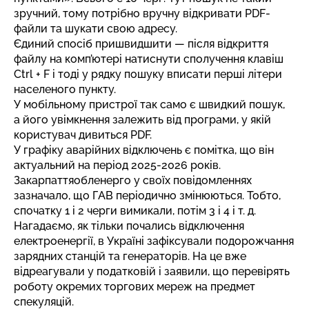
зручний, тому потрібно вручну відкривати PDF-
файли та шукати свою адресу.
Єдиний спосіб пришвидшити — після відкриття
файлу на комп’ютері натиснути сполучення клавіш
Ctrl + F і тоді у рядку пошуку вписати перші літери
населеного пункту.
У мобільному пристрої так само є швидкий пошук,
а його увімкнення залежить від програми, у якій
користувач дивиться PDF.
У графіку аварійних відключень є помітка, що він
актуальний на період 2025-2026 років.
Закарпаттяобленерго у своїх повідомленнях
зазначало, що ГАВ періодично змінюються. Тобто,
спочатку 1 і 2 черги вимикали, потім 3 і 4 і т. д.
Нагадаємо, як тільки почались відключення
електроенергії, в Україні зафіксували
подорожчання
зарядних станцій та генераторів
. На це вже
відреагували у податковій і заявили, що перевірять
роботу окремих торгових мереж на предмет
спекуляцій.