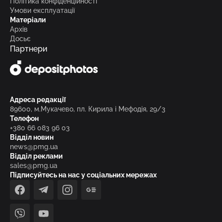
Політика конфіденційності
Умови експлуатації
Матеріали
Архів
Досьє
Партнери
Адреса редакції
89600, м.Мукачево, пл. Кирила і Мефодія, 29/3
Телефон
+380 66 083 96 03
Відділ новин
news@pmg.ua
Відділ реклами
sales@pmg.ua
Підписуйтесь на нас у соціальних мережах
facebook
telegram
instagram
google_news
viber
youtube