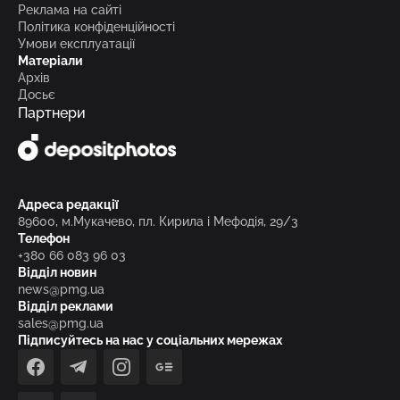
Реклама на сайті
Політика конфіденційності
Умови експлуатації
Матеріали
Архів
Досьє
Партнери
Адреса редакції
89600, м.Мукачево, пл. Кирила і Мефодія, 29/3
Телефон
+380 66 083 96 03
Відділ новин
news@pmg.ua
Відділ реклами
sales@pmg.ua
Підписуйтесь на нас у соціальних мережах
facebook
telegram
instagram
google_news