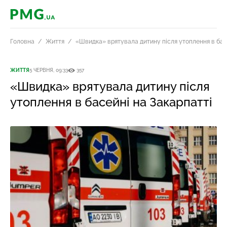
PMG.ua
Головна
Життя
«Швидка» врятувала дитину після утоплення в бас
ЖИТТЯ
5 ЧЕРВНЯ, 09:33
357
«Швидка» врятувала дитину після
утоплення в басейні на Закарпатті