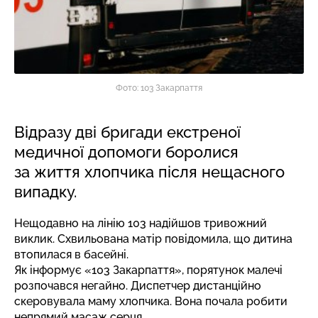
Фото: 103 Закарпаття
Відразу дві бригади екстреної
медичної допомоги боролися
за життя хлопчика після нещасного
випадку.
Нещодавно на лінію 103 надійшов тривожний
виклик. Схвильована матір повідомила, що дитина
втопилася в басейні.
Як
інформує
«103 Закарпаття», порятунок малечі
розпочався негайно. Диспетчер дистанційно
скеровувала маму хлопчика. Вона почала робити
непрямий масаж серця.