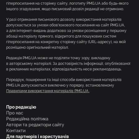
гіперпосилання на сторінку сайту, логотипу PMG.UA або будь-якого
іншого згадування, якщо письмовий дозвіл редакції не отримано.
У разі отримання письмового дозволу використання матеріалів
допускається за умови обов’язкового посилання на сайт PMG.UA,
а для інтернет-видань додатково за умови розміщення у першому
абзаці матеріалу прямого, відкритого для пошукових систем
гіперпосилання на конкретну сторінку сайту (URL-адресу), на якій
розміщено оригінальний матеріал.
Редакція PMG.UA може не поділяти точку зору, викладену
в авторському матеріалі. За достовірність інформації, опублікованої
в рекламних матеріалах, відповідальність несе рекламодавець.
Передрук, поширення та інші способи використання матеріалів
PMG.UA допускаються виключно у порядку, встановленому
Правилами використання матеріалів PMG.UA
.
Про редакцію
Про нас
Редакційна політика
Автори та редактори сайту
Контакти
Для партнерів і користувачів