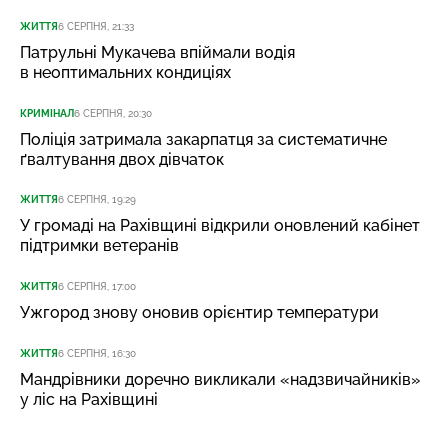
ЖИТТЯ
6 СЕРПНЯ, 21:33
Патрульні Мукачева впіймали водія
в неоптимальних кондиціях
КРИМІНАЛ
6 СЕРПНЯ, 20:30
Поліція затримала закарпатця за систематичне
ґвалтування двох дівчаток
ЖИТТЯ
6 СЕРПНЯ, 19:29
У громаді на Рахівщині відкрили оновлений кабінет
підтримки ветеранів
ЖИТТЯ
6 СЕРПНЯ, 17:00
Ужгород знову оновив орієнтир температури
ЖИТТЯ
6 СЕРПНЯ, 16:30
Мандрівники доречно викликали «надзвичайників»
у ліс на Рахівщині