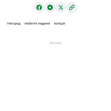
Ужгород
побиття людини
поліція
РЕКЛАМА