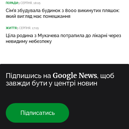
ПОРАДИ
5 СЕРПНЯ, 18:05
Сім’я збудувала будинок з 8000 викинутих пляшок:
який вигляд має помешкання
ЖИТТЯ
5 СЕРПНЯ, 17:05
Ціла родина з Мукачева потрапила до лікарні через
невидиму небезпеку
Google News
Підпишись на
, щоб
завжди бути у центрі новин
Підписатись