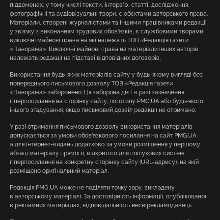
піддоменах, у тому числі тексти, інтерв’ю, статті, дослідження,
фотографічні та аудіовізуальні твори, є об’єктами авторського права.
Матеріали, створені журналістами та іншими працівниками редакції
у зв’язку з виконанням трудових обов’язків, є службовими творами,
виключні майнові права на які належать ТОВ «Редакція газети
«Панорама». Виключні майнові права на матеріали інших авторів
належать редакції на підставі відповідних договорів.
Використання будь-яких матеріалів сайту у будь-якому вигляді без
попереднього письмового дозволу ТОВ «Редакція газети
«Панорама» заборонено. Ця заборона діє і в разі зазначення
гіперпосилання на сторінку сайту, логотипу PMG.UA або будь-якого
іншого згадування, якщо письмовий дозвіл редакції не отримано.
У разі отримання письмового дозволу використання матеріалів
допускається за умови обов’язкового посилання на сайт PMG.UA,
а для інтернет-видань додатково за умови розміщення у першому
абзаці матеріалу прямого, відкритого для пошукових систем
гіперпосилання на конкретну сторінку сайту (URL-адресу), на якій
розміщено оригінальний матеріал.
Редакція PMG.UA може не поділяти точку зору, викладену
в авторському матеріалі. За достовірність інформації, опублікованої
в рекламних матеріалах, відповідальність несе рекламодавець.