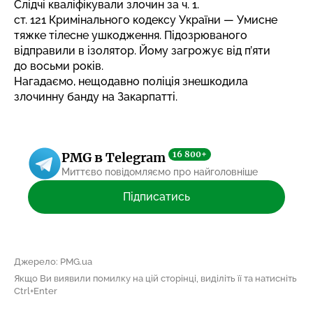
Слідчі кваліфікували злочин за ч. 1.
ст. 121 Кримінального кодексу України — Умисне
тяжке тілесне ушкодження. Підозрюваного
відправили в ізолятор. Йому загрожує від п’яти
до восьми років.
Нагадаємо, нещодавно
поліція знешкодила
злочинну банду
на Закарпатті.
16 800+
PMG в Telegram
Миттєво повідомляємо про найголовніше
Підписатись
Джерело: PMG.ua
Якщо Ви виявили помилку на цій сторінці, виділіть її та натисніть
Ctrl+Enter