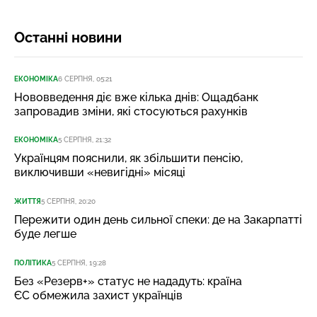
Останні новини
ЕКОНОМІКА
6 СЕРПНЯ, 05:21
Нововведення діє вже кілька днів: Ощадбанк
запровадив зміни, які стосуються рахунків
ЕКОНОМІКА
5 СЕРПНЯ, 21:32
Українцям пояснили, як збільшити пенсію,
виключивши «невигідні» місяці
ЖИТТЯ
5 СЕРПНЯ, 20:20
Пережити один день сильної спеки: де на Закарпатті
буде легше
ПОЛІТИКА
5 СЕРПНЯ, 19:28
Без «Резерв+» статус не нададуть: країна
ЄС обмежила захист українців