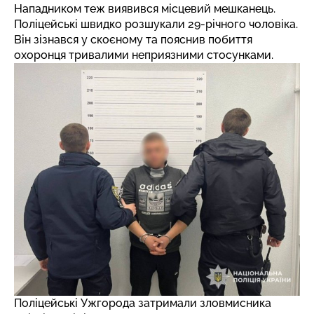
Нападником теж виявився місцевий мешканець.
Поліцейські швидко розшукали 29-річного чоловіка.
Він зізнався у скоєному та пояснив побиття
охоронця тривалими неприязними стосунками.
Поліцейські Ужгорода затримали зловмисника