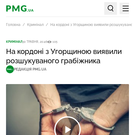
Мен
PMG.ua
Пошук по ст
Головна
Кримінал
На кордоні з Угорщиною виявили розшукуваног
КРИМІНАЛ
30 ТРАВНЯ, 20:46
105
На кордоні з Угорщиною виявили
розшукуваного грабіжника
РЕДАКЦІЯ PMG.UA