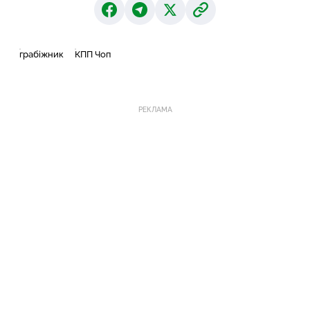
грабіжник
КПП Чоп
РЕКЛАМА