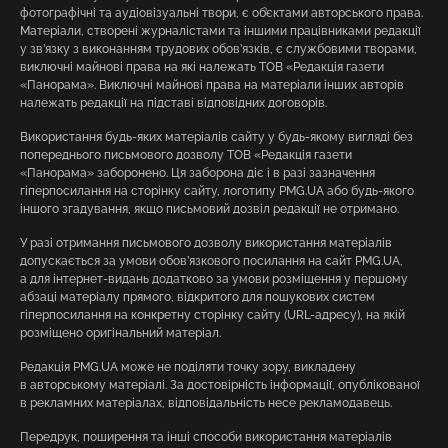
фотографічні та аудіовізуальні твори, є об’єктами авторського права.
Матеріали, створені журналістами та іншими працівниками редакції
у зв’язку з виконанням трудових обов’язків, є службовими творами,
виключні майнові права на які належать ТОВ «Редакція газети
«Панорама». Виключні майнові права на матеріали інших авторів
належать редакції на підставі відповідних договорів.
Використання будь-яких матеріалів сайту у будь-якому вигляді без
попереднього письмового дозволу ТОВ «Редакція газети
«Панорама» заборонено. Ця заборона діє і в разі зазначення
гіперпосилання на сторінку сайту, логотипу PMG.UA або будь-якого
іншого згадування, якщо письмовий дозвіл редакції не отримано.
У разі отримання письмового дозволу використання матеріалів
допускається за умови обов’язкового посилання на сайт PMG.UA,
а для інтернет-видань додатково за умови розміщення у першому
абзаці матеріалу прямого, відкритого для пошукових систем
гіперпосилання на конкретну сторінку сайту (URL-адресу), на якій
розміщено оригінальний матеріал.
Редакція PMG.UA може не поділяти точку зору, викладену
в авторському матеріалі. За достовірність інформації, опублікованої
в рекламних матеріалах, відповідальність несе рекламодавець.
Передрук, поширення та інші способи використання матеріалів