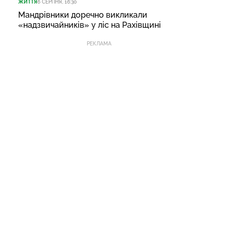
ЖИТТЯ
6 СЕРПНЯ, 16:30
Мандрівники доречно викликали
«надзвичайників» у ліс на Рахівщині
РЕКЛАМА