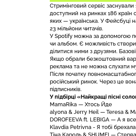
Стримінговий сервіс заснували 1
доступний на ринках 186 країн 
яких — українська. У Фейсбуці н
23 мільйони читачів.
У Spotify можна за допомогою п
чи альбом. Є можливість створи
ділитися ними з друзями. Базові 
Якщо обрали безкоштовний варіа
реклама та не можна слухати м
Після початку повномасштабног
російський ринок. Через це вон
підписників.
У підбірці «Найкращі пісні соло
MamaRika — Хтось Йде
alyona & Jerry Heil — Teresa & M
DOROFEEVA ft. LEBIGA — А я все
Klavdia Petrivna -
Я тобі брехала
Тіна Кароль & SHUMEI — Стерв