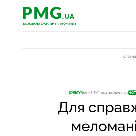
PMG.ua
PMG.ua
Головна
КУЛЬТУРА
24 КВІТНЯ 2024, 16:20
1 219
ФОТ
Для справ
меломані