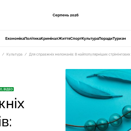
Серпень 2026
Економіка
Політика
Кримінал
Життя
Спорт
Культура
Поради
Туризм
Культура
Для справжніх меломанів: 8 найпопулярніших стрімінгових 
О, ВІДЕО
жніх
в: