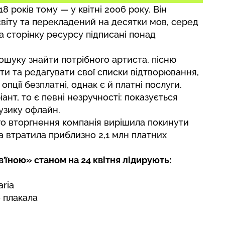
8 років тому — у квітні 2006 року. Він
світу та перекладений на десятки мов, серед
а сторінку ресурсу підписані понад
ошуку знайти потрібного артиста, пісню
ти та редагувати свої списки відтворювання,
опції безплатні, однак є й платні послуги.
нт, то є певні незручності: показується
узику офлайн.
о вторгнення компанія вирішила покинути
а втратила приблизно 2,1 млн платних
в’їною» станом на 24 квітня лідирують:
aria
 плакала
а