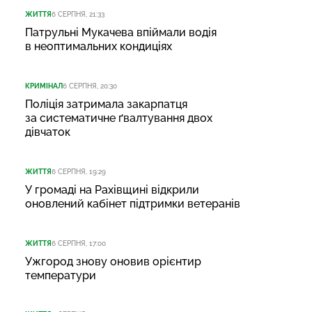
ЖИТТЯ
6 СЕРПНЯ, 21:33
Патрульні Мукачева впіймали водія
в неоптимальних кондиціях
КРИМІНАЛ
6 СЕРПНЯ, 20:30
Поліція затримала закарпатця
за систематичне ґвалтування двох
дівчаток
ЖИТТЯ
6 СЕРПНЯ, 19:29
У громаді на Рахівщині відкрили
оновлений кабінет підтримки ветеранів
ЖИТТЯ
6 СЕРПНЯ, 17:00
Ужгород знову оновив орієнтир
температури