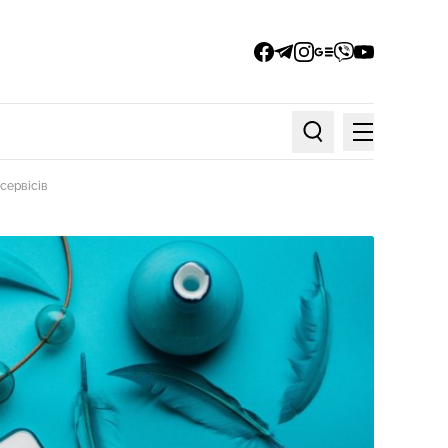
facebook
telegram
instagram
google_news
viber
youtube
Меню
Пошук по статтях
сервісів