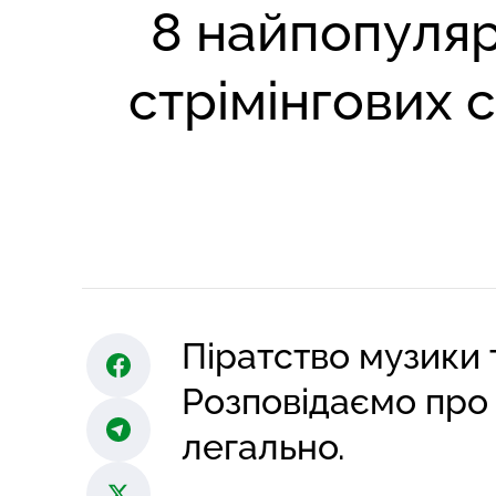
8 найпопуля
стрімінгових с
Піратство музики т
Розповідаємо про 
легально.