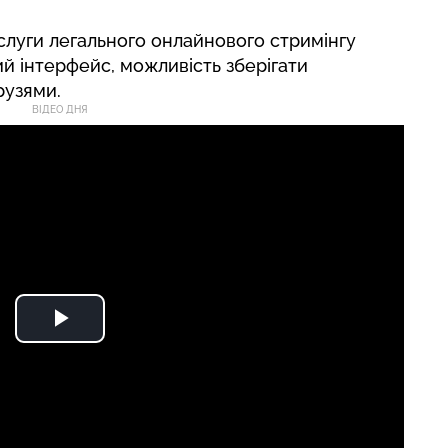
слуги легального онлайнового стримінгу
ий інтерфейс, можливість зберігати
рузями.
ВІДЕО ДНЯ