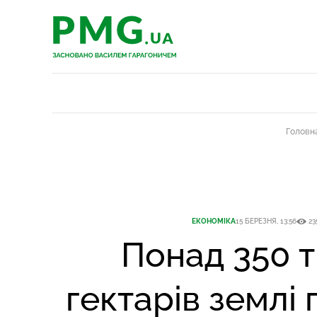
PMG.ua
PMG.ua
Головн
ЕКОНОМІКА
15 БЕРЕЗНЯ, 13:56
23
Понад 350 
гектарів землі