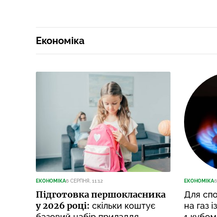
Економіка
ЕКОНОМІКА
6 СЕРПНЯ, 11:12
ЕКОНОМІКА
6
Підготовка першокласника
Для спо
у 2026 році:
скільки коштує
на газ і
базовий набір приладдя
1 кубом