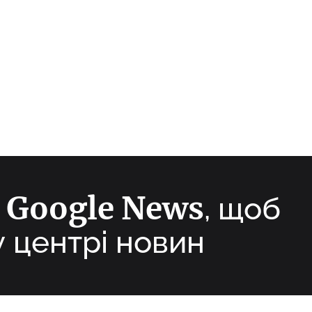
Google News
а
, щоб
у центрі новин