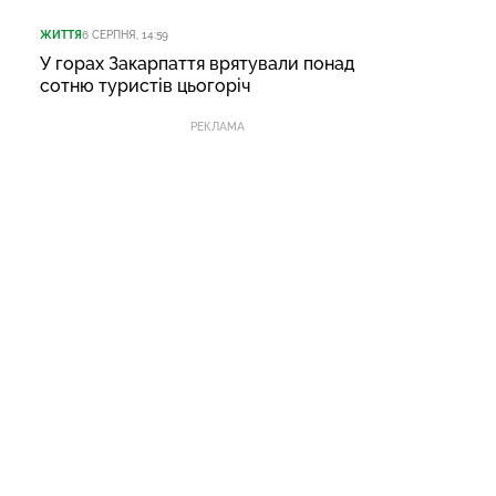
ЖИТТЯ
6 СЕРПНЯ, 14:59
У горах Закарпаття врятували понад
сотню туристів цьогоріч
РЕКЛАМА