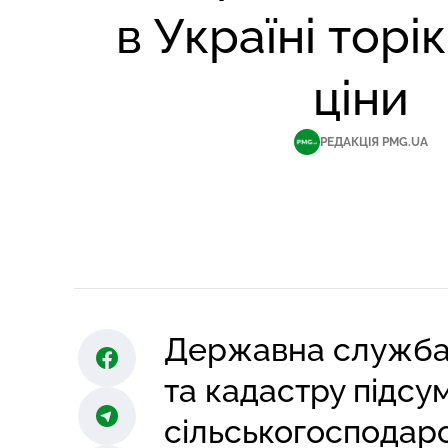
в Україні торік
ціни
РЕДАКЦІЯ PMG.UA
Державна служба У
та кадастру підсу
сільськогосподарс