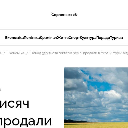
Серпень 2026
Економіка
Політика
Кримінал
Життя
Спорт
Культура
Поради
Туризм
а
Економіка
Понад 350 тисяч гектарів землі продали в Україні торік: від
5
тисяч
 продали