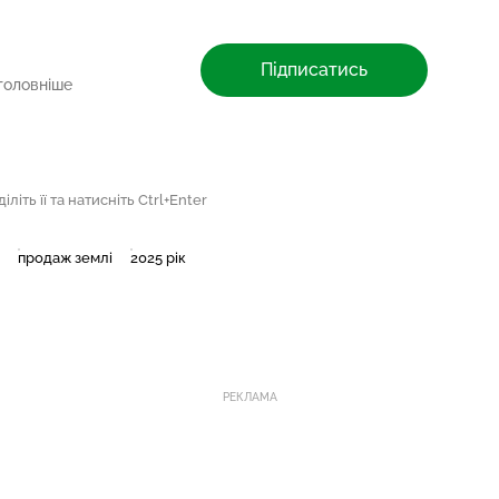
Підписатись
головніше
літь її та натисніть Ctrl+Enter
продаж землі
2025 рік
РЕКЛАМА