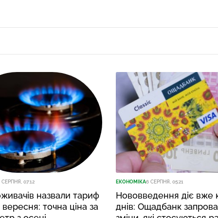
 СЕРПНЯ, 07:12
ЕКОНОМІКА
6 СЕРПНЯ, 05:21
живачів назвали тариф
Нововведення діє вже к
з вересня: точна ціна за
днів: Ощадбанк запров
етр з осені
зміни, які стосуються р