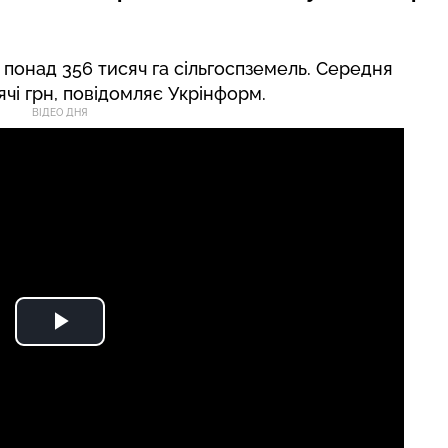
 понад 356 тисяч га сільгоспземель. Середня
ячі грн,
повідомляє
Укрінформ.
ВІДЕО ДНЯ