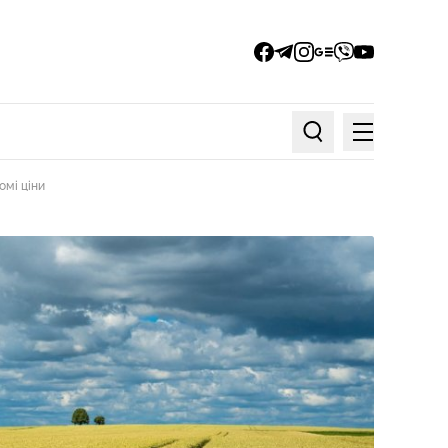
facebook
telegram
instagram
google_news
viber
youtube
Меню
Пошук по статтях
омі ціни