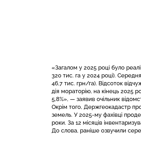
«Загалом у 2025 році було реал
320 тис. га у 2024 році). Середн
46,7 тис. грн/га). Відсоток від
дія мораторію, на кінець 2025 р
5,8%», — заявив очільник відомс
Окрім того, Держгеокадастр пр
земель. У 2025-му фахівці про
роки. За 12 місяців інвентаризув
До слова, раніше
озвучили сере