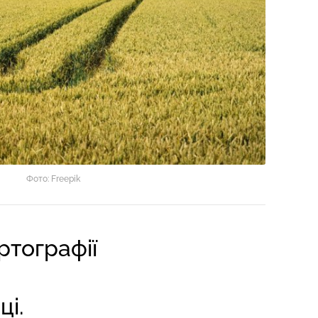
Фото: Freepik
ртографії
ці.