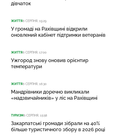
дівчаток
ЖИТТЯ
6 СЕРПНЯ, 19:29
У громаді на Рахівщині відкрили
оновлений кабінет підтримки ветеранів
ЖИТТЯ
6 СЕРПНЯ, 17:00
Ужгород знову оновив орієнтир
температури
ЖИТТЯ
6 СЕРПНЯ, 16:30
Мандрівники доречно викликали
«надзвичайників» у ліс на Рахівщині
ТУРИЗМ
6 СЕРПНЯ, 15:58
Закарпатські громади зібрали на 40%
більше туристичного збору в 2026 році