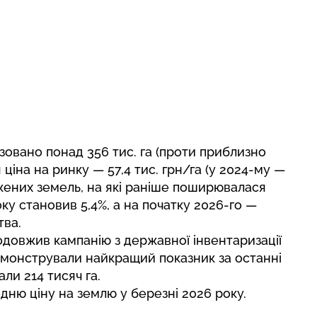
ізовано понад 356 тис. га (проти приблизно
я ціна на ринку — 57,4 тис. грн/га (у 2024-му —
чужених земель, на які раніше поширювалася
оку становив 5,4%, а на початку 2026-го —
тва.
одовжив кампанію з державної інвентаризації
демонстрували найкращий показник за останні
али 214 тисяч га.
дню ціну
на землю у березні 2026 року.