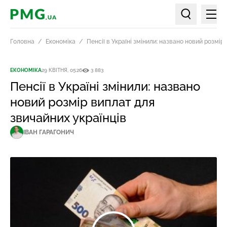
Мен
PMG.ua
Пошук по ст
Головна
Економіка
Пенсії в Україні змінили: названо новий розмір
ЕКОНОМІКА
29 КВІТНЯ, 05:26
3 883
Пенсії в Україні змінили: названо
новий розмір виплат для
звичайних українців
ІВАН ГАРАГОНИЧ