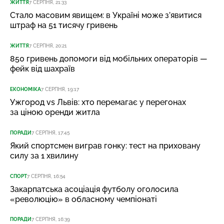
ЖИТТЯ
7 СЕРПНЯ, 21:33
Стало масовим явищем: в Україні може з’явитися
штраф на 51 тисячу гривень
ЖИТТЯ
7 СЕРПНЯ, 20:21
850 гривень допомоги від мобільних операторів —
фейк від шахраїв
ЕКОНОМІКА
7 СЕРПНЯ, 19:17
Ужгород vs Львів: хто перемагає у перегонах
за ціною оренди житла
ПОРАДИ
7 СЕРПНЯ, 17:45
Який спортсмен виграв гонку: тест на приховану
силу за 1 хвилину
СПОРТ
7 СЕРПНЯ, 16:54
Закарпатська асоціація футболу оголосила
«революцію» в обласному чемпіонаті
ПОРАДИ
7 СЕРПНЯ, 16:39