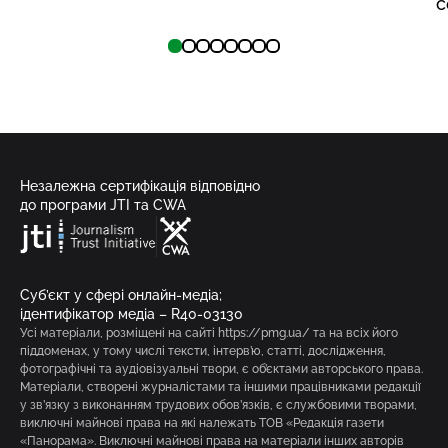
с
Незалежна сертифікація відповідно
до програми JTI та CWA
Суб’єкт у сфері онлайн-медіа;
ідентифікатор медіа – R40-03130
Усі матеріали, розміщені на сайті https://pmg.ua/ та на всіх його
піддоменах, у тому числі тексти, інтерв’ю, статті, дослідження,
фотографічні та аудіовізуальні твори, є об’єктами авторського права.
Матеріали, створені журналістами та іншими працівниками редакції
у зв’язку з виконанням трудових обов’язків, є службовими творами,
виключні майнові права на які належать ТОВ «Редакція газети
«Панорама». Виключні майнові права на матеріали інших авторів