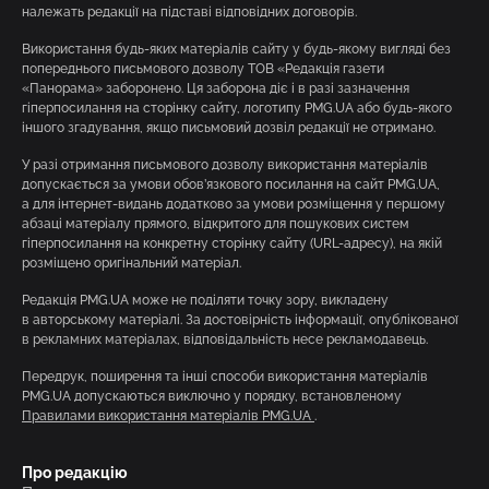
належать редакції на підставі відповідних договорів.
Використання будь-яких матеріалів сайту у будь-якому вигляді без
попереднього письмового дозволу ТОВ «Редакція газети
«Панорама» заборонено. Ця заборона діє і в разі зазначення
гіперпосилання на сторінку сайту, логотипу PMG.UA або будь-якого
іншого згадування, якщо письмовий дозвіл редакції не отримано.
У разі отримання письмового дозволу використання матеріалів
допускається за умови обов’язкового посилання на сайт PMG.UA,
а для інтернет-видань додатково за умови розміщення у першому
абзаці матеріалу прямого, відкритого для пошукових систем
гіперпосилання на конкретну сторінку сайту (URL-адресу), на якій
розміщено оригінальний матеріал.
Редакція PMG.UA може не поділяти точку зору, викладену
в авторському матеріалі. За достовірність інформації, опублікованої
в рекламних матеріалах, відповідальність несе рекламодавець.
Передрук, поширення та інші способи використання матеріалів
PMG.UA допускаються виключно у порядку, встановленому
Правилами використання матеріалів PMG.UA
.
Про редакцію