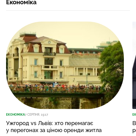
Економіка
ЕКОНОМІКА
7 СЕРПНЯ, 19:17
Е
Ужгород vs Львів: хто перемагає
В
у перегонах за ціною оренди житла
р